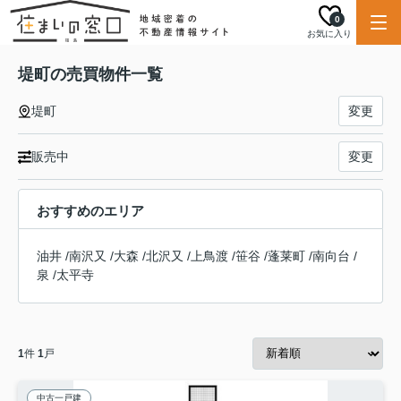
0
お気に入り
堤町の売買物件一覧
堤町
変更
販売中
変更
おすすめのエリア
油井
/
南沢又
/
大森
/
北沢又
/
上鳥渡
/
笹谷
/
蓬莱町
/
南向台
/
泉
/
太平寺
1
件
1
戸
中古一戸建