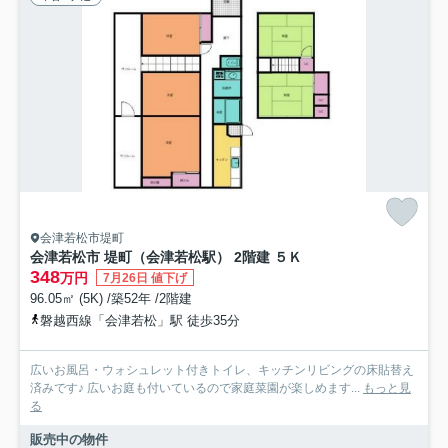
会津若松市堤町
会津若松市 堤町（会津若松駅） 2階建 ５Ｋ
348
万円
7月26日 値下げ
96.05㎡ (5K) /築52年 /2階建
磐越西線「会津若松」駅 徒歩35分
広いお風呂・ウォシュレット付きトイレ、キッチンリビングの床貼替え
済みです♪ 広いお庭も付いているので家庭菜園が楽しめます...
もっと見
る
販売中の物件