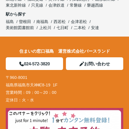
東北新幹線
只見線
会津鉄道
常磐線
磐越西線
駅から探す
福島
曽根田
南福島
西若松
会津若松
美術館図書館前
上松川
七日町
二本松
安達
住まいの窓口福島 運営株式会社バースランド
024-572-3820
お問い合わせ
〒960-8001
福島県福島市天神町8-19 1F
営業時間：
09：00～20：00
定休日：
火・水