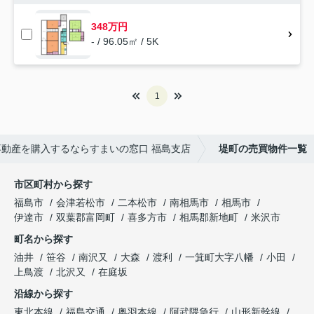
348万円
- / 96.05㎡ / 5K
1
動産を購入するならすまいの窓口 福島支店
堤町の売買物件一覧
市区町村から探す
福島市
会津若松市
二本松市
南相馬市
相馬市
伊達市
双葉郡富岡町
喜多方市
相馬郡新地町
米沢市
町名から探す
油井
笹谷
南沢又
大森
渡利
一箕町大字八幡
小田
上鳥渡
北沢又
在庭坂
沿線から探す
東北本線
福島交通
奥羽本線
阿武隈急行
山形新幹線