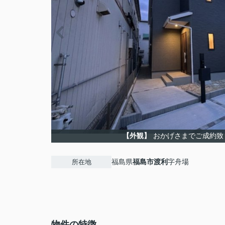
【外観】
おかげさまでご成約致
福島県
福島市
渡利
字舟場
所在地
物件の特徴