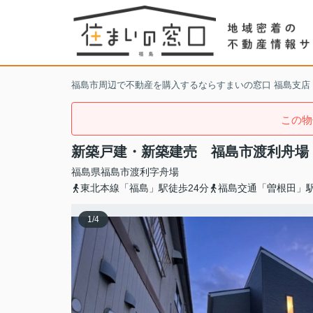
福島市周辺で不動産を購入するならすまいの窓口 福島支店
この物
新築戸建・新築建売 福島市渡利舟場
福島県
福島市
渡利
字舟場
東北本線「福島」駅徒歩24分
福島交通「曽根田」駅
1
/
4