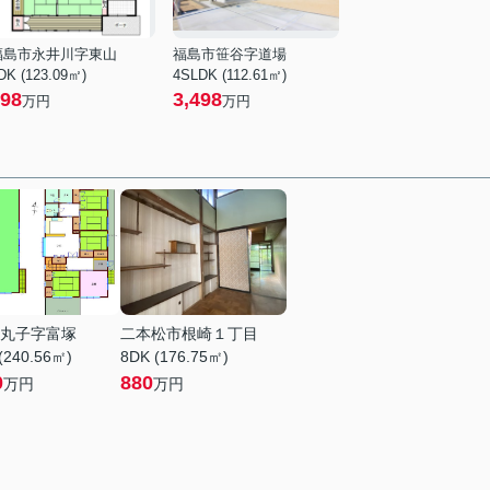
福島市永井川字東山
福島市笹谷字道場
DK (123.09㎡)
4SLDK (112.61㎡)
98
3,498
万円
万円
丸子字富塚
二本松市根崎１丁目
(240.56㎡)
8DK (176.75㎡)
0
880
万円
万円