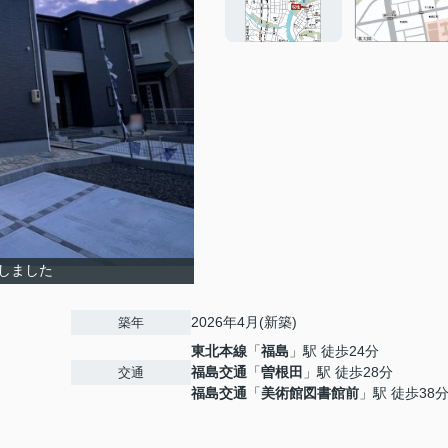
しました
2026年4月(新築)
築年
東北本線
「
福島
」駅 徒歩24分
福島交通
「
曽根田
」駅 徒歩28分
交通
福島交通
「
美術館図書館前
」駅 徒歩38