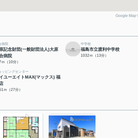
Google Ma
合病院
中学校
原記念財団(一般財団法人)大原
福島市立渡利中学校
合病院
1032ｍ（13分）
57ｍ（10分）
ョッピングセンター
イユーエイトMAX(マックス) 福
店
151ｍ（27分）