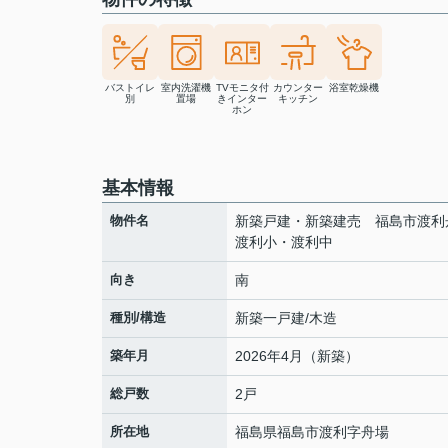
バストイレ
室内洗濯機
TVモニタ付
カウンター
浴室乾燥機
別
置場
きインター
キッチン
ホン
基本情報
物件名
新築戸建・新築建売 福島市渡
渡利小・渡利中
向き
南
種別/構造
新築一戸建/木造
築年月
2026年4月（新築）
総戸数
2戸
所在地
福島県
福島市
渡利
字舟場