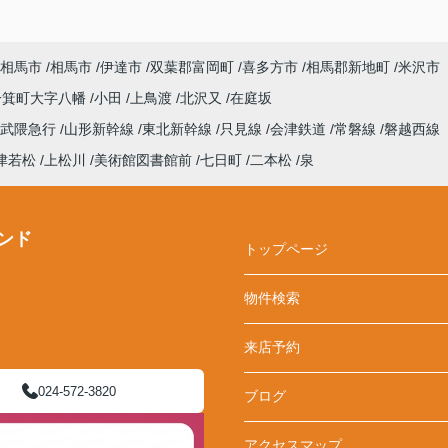
相馬市
相馬市
伊達市
双葉郡富岡町
喜多方市
相馬郡新地町
米沢市
一箕町大字八幡
小田
上鳥渡
北沢又
在庭坂
阿武隈急行
山形新幹線
東北新幹線
只見線
会津鉄道
常磐線
磐越西線
津若松
上松川
美術館図書館前
七日町
二本松
泉
ンド
トップページ
物件検索
来店予約
024-572-3820
ブログ
アクセスマップ