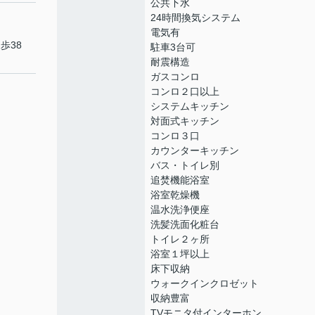
公共下水
24時間換気システム
電気有
歩38
駐車3台可
耐震構造
ガスコンロ
コンロ２口以上
システムキッチン
対面式キッチン
コンロ３口
カウンターキッチン
バス・トイレ別
追焚機能浴室
浴室乾燥機
温水洗浄便座
洗髪洗面化粧台
トイレ２ヶ所
浴室１坪以上
床下収納
ウォークインクロゼット
収納豊富
TVモニタ付インターホン