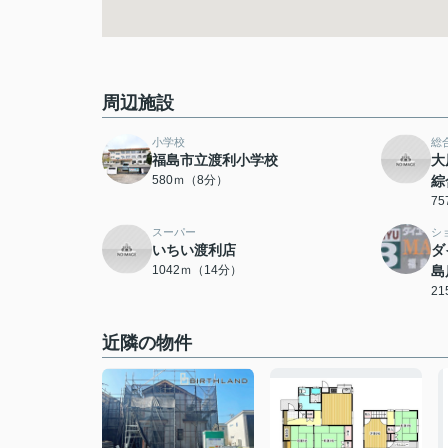
周辺施設
小学校
総
福島市立渡利小学校
大
580ｍ（8分）
綜
7
スーパー
シ
いちい渡利店
ダ
1042ｍ（14分）
島
2
近隣の物件