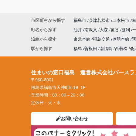
市区町村から探す
福島市
会津若松市
二本松市
南
町名から探す
油井
南沢又
大森
笹谷
渡利
沿線から探す
東北本線
福島交通
奥羽本線
駅から探す
福島
曽根田
南福島
西若松
会
住まいの窓口福島 運営株式会社バースラ
〒960-8001
福島県福島市天神町8-19 1F
営業時間：
09：00～20：00
定休日：
火・水
お問い合わせ