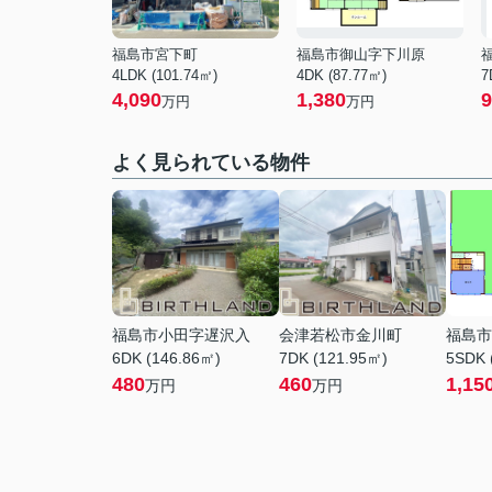
福島市宮下町
福島市御山字下川原
4LDK (101.74㎡)
4DK (87.77㎡)
7
4,090
1,380
9
万円
万円
よく見られている物件
福島市小田字遅沢入
会津若松市金川町
福島市
6DK (146.86㎡)
7DK (121.95㎡)
5SDK 
480
460
1,15
万円
万円