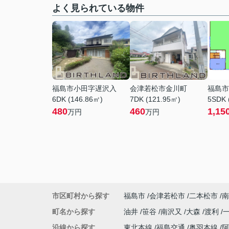
よく見られている物件
福島市小田字遅沢入
会津若松市金川町
福島市
6DK (146.86㎡)
7DK (121.95㎡)
5SDK 
480
460
1,15
万円
万円
市区町村から探す
福島市
会津若松市
二本松市
南
町名から探す
油井
笹谷
南沢又
大森
渡利
沿線から探す
東北本線
福島交通
奥羽本線