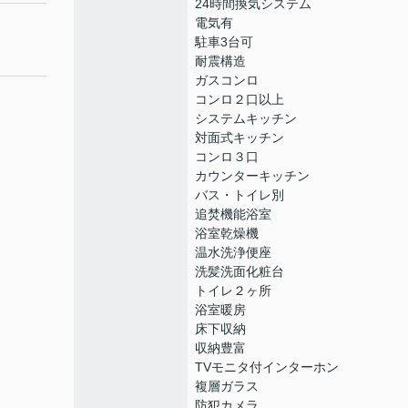
24時間換気システム
電気有
駐車3台可
耐震構造
ガスコンロ
コンロ２口以上
システムキッチン
対面式キッチン
コンロ３口
カウンターキッチン
バス・トイレ別
追焚機能浴室
浴室乾燥機
温水洗浄便座
洗髪洗面化粧台
トイレ２ヶ所
浴室暖房
床下収納
収納豊富
TVモニタ付インターホン
複層ガラス
防犯カメラ