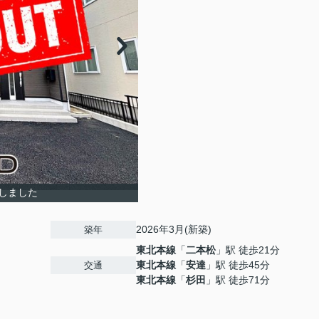
しました
2026年3月(新築)
築年
東北本線
「
二本松
」駅 徒歩21分
東北本線
「
安達
」駅 徒歩45分
交通
東北本線
「
杉田
」駅 徒歩71分