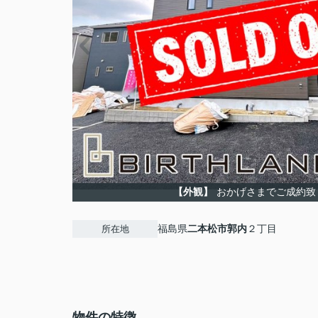
【外観】
おかげさまでご成約致
福島県
二本松市
郭内
２丁目
所在地
物件の特徴