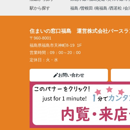
駅から探す
福島
曽根田
南福島
西若松
会
住まいの窓口福島 運営株式会社バースラ
〒960-8001
福島県福島市天神町8-19 1F
営業時間：
09：00～20：00
定休日：
火・水
お問い合わせ