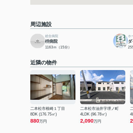
周辺施設
総合病院
ホ
枡病院
ダ
1163ｍ（15分）
2
近隣の物件
二本松市根崎１丁目
二本松市油井字堺ノ町
8DK (176.75㎡)
4LDK (96.78㎡)
4
880
2,090
2
万円
万円