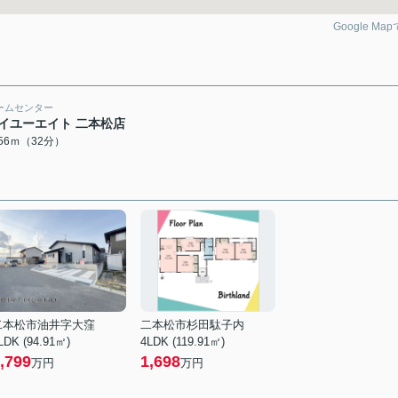
Google Ma
ームセンター
イユーエイト 二本松店
556ｍ（32分）
二本松市油井字大窪
二本松市杉田駄子内
LDK (94.91㎡)
4LDK (119.91㎡)
,799
1,698
万円
万円