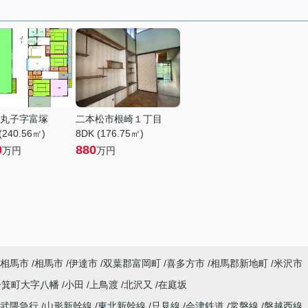
丸子字富塚
二本松市根崎１丁目
(240.56㎡)
8DK (176.75㎡)
0
880
万円
万円
相馬市
相馬市
伊達市
双葉郡富岡町
喜多方市
相馬郡新地町
米沢市
一箕町大字八幡
小田
上鳥渡
北沢又
在庭坂
阿武隈急行
山形新幹線
東北新幹線
只見線
会津鉄道
常磐線
磐越西線