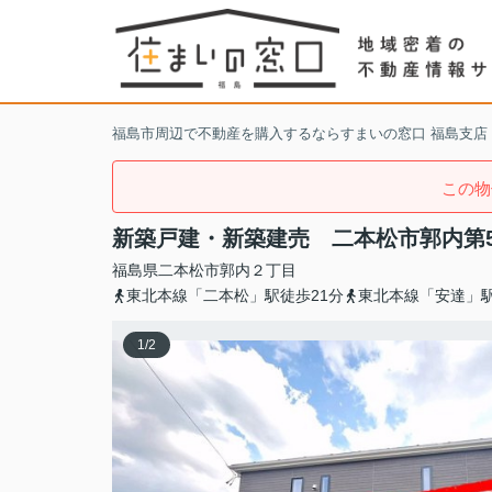
福島市周辺で不動産を購入するならすまいの窓口 福島支店
この物
新築戸建・新築建売 二本松市郭内第
福島県
二本松市
郭内
２丁目
東北本線「二本松」駅徒歩21分
東北本線「安達」駅
1
/
2