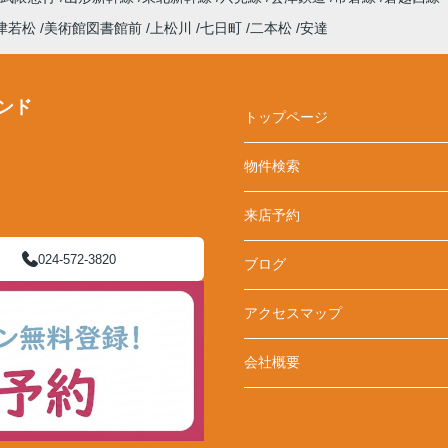
津若松
美術館図書館前
上松川
七日町
二本松
安達
ンド
トップページ
物件検索
来店予約
024-572-3820
ブログ
アクセスマップ
会社概要