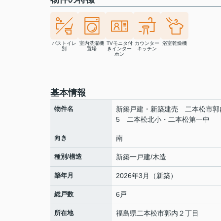
バストイレ
室内洗濯機
TVモニタ付
カウンター
浴室乾燥機
別
置場
きインター
キッチン
ホン
基本情報
物件名
新築戸建・新築建売 二本松市郭
5 二本松北小・二本松第一中
向き
南
種別/構造
新築一戸建/木造
築年月
2026年3月（新築）
総戸数
6戸
所在地
福島県
二本松市
郭内
２丁目