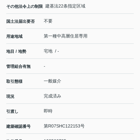
建基法22条指定区域
その他法令上の制限
不要
国土法届出要否
第一種中高層住居専用
用途地域
宅地 / -
地目 / 地勢
-
管理組合有無
一般媒介
取引態様
完成済み
現況
即時
引渡し
第R07SHC122153号
建築確認番号