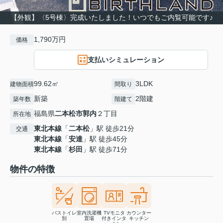
【外観】〈5号棟〉完成いたしました！いつでもご内覧可能です♪
1,790万円
価格
支払いシミュレーション
99.62㎡
3LDK
建物面積
間取り
新築
2階建
築年数
階建て
福島県
二本松市
郭内
２丁目
所在地
東北本線
「
二本松
」駅 徒歩21分
交通
東北本線
「
安達
」駅 徒歩45分
東北本線
「
杉田
」駅 徒歩71分
物件の特徴
バストイレ
室内洗濯機
TVモニタ
カウンター
別
置場
付きインタ
キッチン