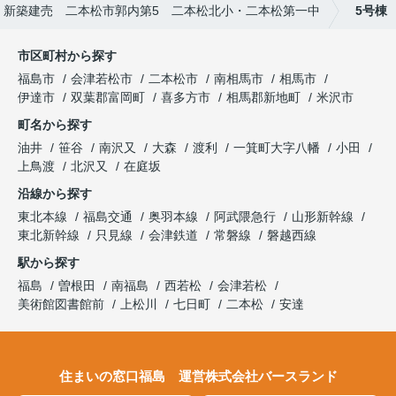
・新築建売 二本松市郭内第5 二本松北小・二本松第一中
5号棟
市区町村から探す
福島市
会津若松市
二本松市
南相馬市
相馬市
伊達市
双葉郡富岡町
喜多方市
相馬郡新地町
米沢市
町名から探す
油井
笹谷
南沢又
大森
渡利
一箕町大字八幡
小田
上鳥渡
北沢又
在庭坂
沿線から探す
東北本線
福島交通
奥羽本線
阿武隈急行
山形新幹線
東北新幹線
只見線
会津鉄道
常磐線
磐越西線
駅から探す
福島
曽根田
南福島
西若松
会津若松
美術館図書館前
上松川
七日町
二本松
安達
住まいの窓口福島 運営株式会社バースランド