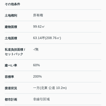
その他条件
所有権
土地権利
99.62㎡
建物面積
63.14坪(208.76㎡)
土地面積
-/無
私道負担面積 /
セットバック
60%
建ぺい率
200%
容積率
一方(北東 公道 10.2m)
接道状況
非線引区域
都市計画