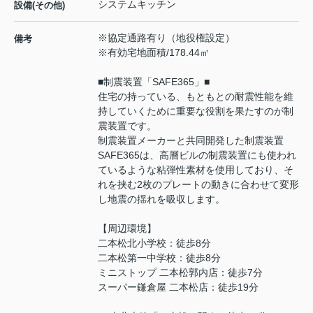
システムキッチン
設備(その他)
※協定通路有り（地役権設定）
備考
※有効宅地面積/178.44㎡
■制震装置「SAFE365」■
住宅の持っている、もともとの耐震性能を維
持していくために重要な役割を果たすのが制
震装置です。
制震装置メーカーと共同開発した制震装置
SAFE365は、高層ビルの制震装置にも使われ
ているような粘弾性素材を使用しており、そ
れを挟む2枚のプレートの動きに合わせて変形
し地震の揺れを吸収します。
【周辺環境】
二本松北小学校：徒歩8分
二本松第一中学校：徒歩8分
ミニストップ 二本松郭内店：徒歩7分
スーパー鎌倉屋 二本松店：徒歩19分