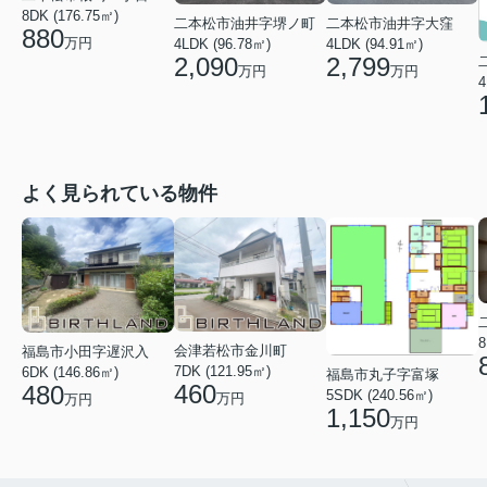
8DK (176.75㎡)
二本松市油井字堺ノ町
二本松市油井字大窪
880
万円
4LDK (96.78㎡)
4LDK (94.91㎡)
2,090
2,799
万円
万円
4
よく見られている物件
8
会津若松市金川町
福島市小田字遅沢入
7DK (121.95㎡)
6DK (146.86㎡)
福島市丸子字富塚
460
480
5SDK (240.56㎡)
万円
万円
1,150
万円