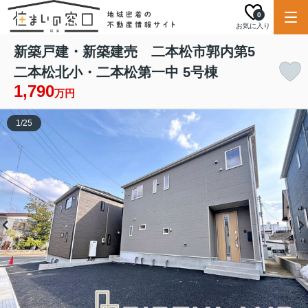
0
お気に入り
新築戸建・新築建売 二本松市郭内第5
二本松北小・二本松第一中 5号棟
1,790
万円
1
/
25