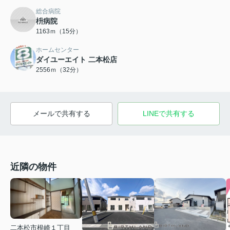
総合病院
枡病院
1163ｍ（15分）
ホームセンター
ダイユーエイト 二本松店
2556ｍ（32分）
メールで共有する
LINEで共有する
近隣の物件
二本松市根崎１丁目