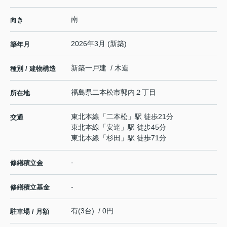
南
向き
2026年3月 (新築)
築年月
新築一戸建 / 木造
種別 / 建物構造
福島県
二本松市
郭内
２丁目
所在地
東北本線
「
二本松
」駅 徒歩21分
交通
東北本線
「
安達
」駅 徒歩45分
東北本線
「
杉田
」駅 徒歩71分
-
修繕積立金
-
修繕積立基金
有(3台) / 0円
駐車場 / 月額