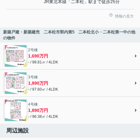
JR東北本線「二本松」駅まで徒歩25分
情報の見方
新築戸建・新築建売 二本松市郭内第5 二本松北小・二本松第一中の他
の物件
2号棟
1,690万円
- / 98.81㎡ / 4LDK
3号棟
1,890万円
- / 97.60㎡ / 4LDK
4号棟
1,890万円
- / 96.38㎡ / 4LDK
周辺施設