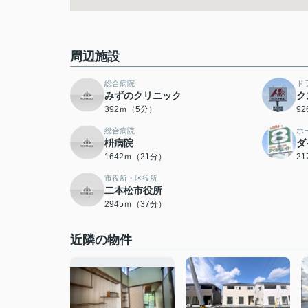
周辺施設
総合病院
ド
みずのクリニック
ク
392ｍ（5分）
9
総合病院
ホ
枡病院
ダ
1642ｍ（21分）
2
市役所・区役所
二本松市役所
2945ｍ（37分）
近隣の物件