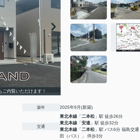
もご内覧いただけます！
2025年9月(新築)
築年
東北本線
「
二本松
」駅 徒歩26分
東北本線
「
安達
」駅 徒歩32分
交通
東北本線
「
二本松
」駅 バス6分 福島交
田（バス）」 停歩3分