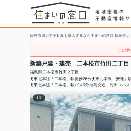
福島市周辺で不動産を購入するならすまいの窓口 福島支店
この物
新築戸建・建売 二本松市竹田二丁目 C
福島県
二本松市
竹田
２丁目
東北本線「二本松」駅徒歩26分
東北本線「安達」駅
東北本線「二本松」駅バス6分福島交通「竹田（バス
1
/
7