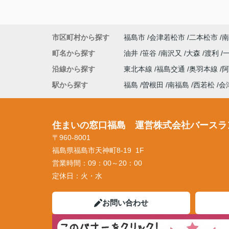
市区町村から探す
福島市
会津若松市
二本松市
南
町名から探す
油井
笹谷
南沢又
大森
渡利
沿線から探す
東北本線
福島交通
奥羽本線
駅から探す
福島
曽根田
南福島
西若松
会
住まいの窓口福島 運営株式会社バースラ
〒960-8001
福島県福島市天神町8-19 1F
営業時間：
09：00～20：00
定休日：
火・水
お問い合わせ