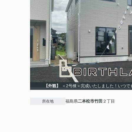
【外観】
＜2号棟＞完成いたしました！いつで
福島県
二本松市
竹田
２丁目
所在地