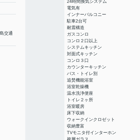
24時間換気システム
電気有
インナーバルコニー
駐車2台可
耐震構造
福島交通
ガスコンロ
コンロ２口以上
システムキッチン
対面式キッチン
コンロ３口
カウンターキッチン
バス・トイレ別
追焚機能浴室
浴室乾燥機
温水洗浄便座
トイレ２ヶ所
浴室暖房
床下収納
ウォークインクロゼット
収納豊富
TVモニタ付インターホン
複層ガラス