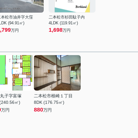
二本松市油井字大窪
二本松市杉田駄子内
LDK (94.91㎡)
4LDK (119.91㎡)
,799
1,698
万円
万円
丸子字富塚
二本松市根崎１丁目
(240.56㎡)
8DK (176.75㎡)
0
880
万円
万円