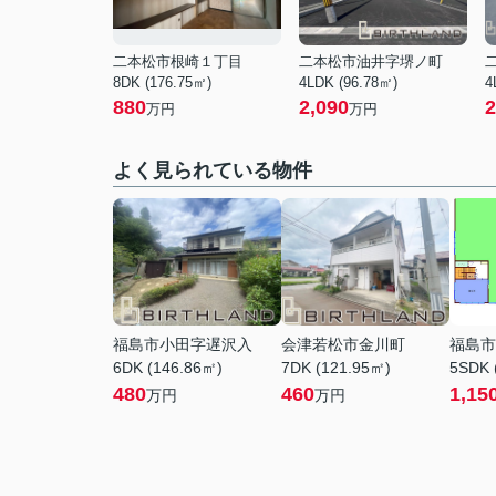
二本松市根崎１丁目
二本松市油井字堺ノ町
8DK (176.75㎡)
4LDK (96.78㎡)
4
880
2,090
2
万円
万円
よく見られている物件
福島市小田字遅沢入
会津若松市金川町
福島市
6DK (146.86㎡)
7DK (121.95㎡)
5SDK 
480
460
1,15
万円
万円