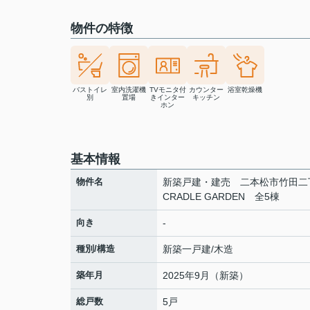
物件の特徴
バストイレ
室内洗濯機
TVモニタ付
カウンター
浴室乾燥機
別
置場
きインター
キッチン
ホン
基本情報
物件名
新築戸建・建売 二本松市竹田
CRADLE GARDEN 全5棟
向き
-
種別/構造
新築一戸建/木造
築年月
2025年9月（新築）
総戸数
5戸