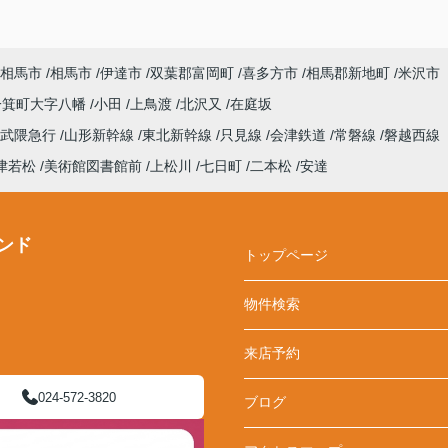
相馬市
相馬市
伊達市
双葉郡富岡町
喜多方市
相馬郡新地町
米沢市
一箕町大字八幡
小田
上鳥渡
北沢又
在庭坂
阿武隈急行
山形新幹線
東北新幹線
只見線
会津鉄道
常磐線
磐越西線
津若松
美術館図書館前
上松川
七日町
二本松
安達
ンド
トップページ
物件検索
来店予約
024-572-3820
ブログ