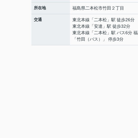
所在地
福島県
二本松市
竹田
２丁目
交通
東北本線
「
二本松
」駅 徒歩26分
東北本線
「
安達
」駅 徒歩32分
東北本線
「
二本松
」駅 バス6分 
「竹田（バス）」 停歩3分