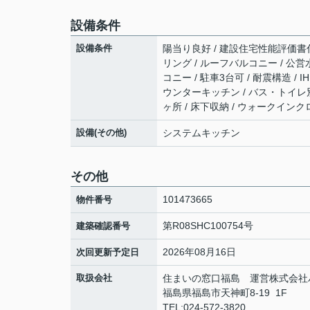
設備条件
設備条件
陽当り良好 / 建設住宅性能評価書付 
リング / ルーフバルコニー / 公営水
コニー / 駐車3台可 / 耐震構造 /
ウンターキッチン / バス・トイレ別 
ヶ所 / 床下収納 / ウォークインク
設備(その他)
システムキッチン
その他
101473665
物件番号
第R08SHC100754号
建築確認番号
2026年08月16日
次回更新予定日
取扱会社
住まいの窓口福島 運営株式会社
福島県福島市天神町8-19 1F
TEL:024-572-3820