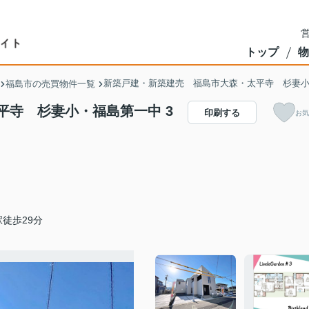
営
トップ
物
新築戸建・新築建売 福島市大森・太平寺 杉妻
福島市の売買物件一覧
平寺 杉妻小・福島第一中 3
印刷する
お気
徒歩29分