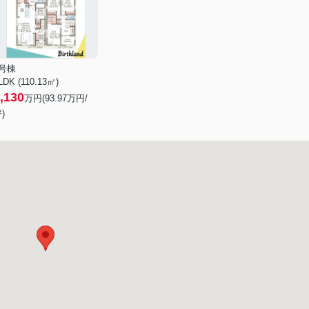
4号棟
LDK (110.13㎡)
,130
万円(
93.97
万円/
)