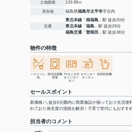
133.89㎡
土地面積
福島県
福島市
太平寺
字古内
所在地
東北本線
「
南福島
」駅 徒歩20分
東北本線
「
福島
」駅 徒歩29分
交通
福島交通
「
曽根田
」駅 徒歩38分
物件の特徴
バストイレ
室内洗濯機
TVモニタ付
カウンター
浴室乾燥機
別
置場
きインター
キッチン
ホン
セールスポイント
新価格♪＼徒歩5分圏内に商業施設が揃っており生活便
れており身支度の混雑を解消！子育て世代にもおすす
担当者のコメント