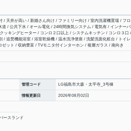
/ 天井が高い / 新婚さん向け / ファミリー向け / 室内洗濯機置場 / フ
道 / 公共下水 / オール電化 / 24時間換気システム / 電気有 / インナー
 IHクッキングヒーター / コンロ２口以上 / システムキッチン / コンロ３口 /
/ 追焚機能浴室 / 浴室乾燥機 / 温水洗浄便座 / 洗髪洗面化粧台 / トイ
ロゼット / 収納豊富 / TVモニタ付インターホン / 複層ガラス / 南向き
LG福島市大森・太平寺_3号棟
管理コード
2026年08月02日
情報更新日
バースランド