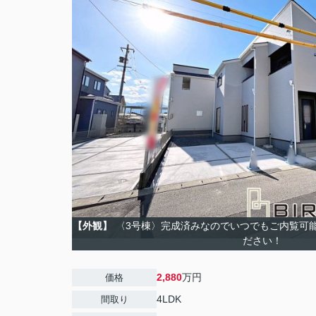
【外観】
〈3号棟〉完成済みなのでいつでもご内覧可
ださい！
2,880
万円
価格
4LDK
間取り