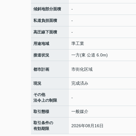
-
傾斜地部分面積
-
私道負担面積
-
高圧線下面積
準工業
用途地域
一方(東 公道 6.0m)
接道状況
市街化区域
都市計画
完成済み
現況
その他
-
法令上の制限
一般媒介
取引態様
取引条件の
2026年08月16日
有効期限