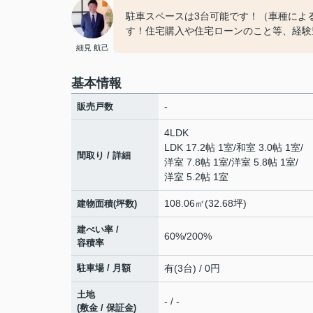
駐車スペースは3台可能です！（車種による
す！住宅購入や住宅ローンのこと等、経験豊
細見 航己
基本情報
-
販売戸数
4LDK
LDK 17.2帖 1室
/
和室 3.0帖 1室
/
間取り / 詳細
洋室 7.8帖 1室
/
洋室 5.8帖 1室
/
洋室 5.2帖 1室
108.06㎡(32.68坪)
建物面積(坪数)
建ぺい率 /
60%/200%
容積率
駐車場 / 月額
有(3台) / 0円
土地
- / -
(敷金 / 保証金)