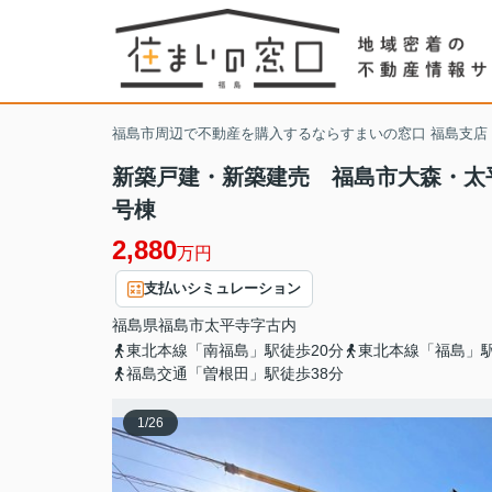
福島市周辺で不動産を購入するならすまいの窓口 福島支店
新築戸建・新築建売 福島市大森・太
号棟
2,880
万円
支払いシミュレーション
福島県
福島市
太平寺
字古内
東北本線「南福島」駅徒歩20分
東北本線「福島」駅
福島交通「曽根田」駅徒歩38分
1
/
26