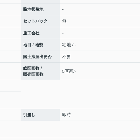
-
路地状敷地
無
セットバック
-
施工会社
宅地 / -
地目 / 地勢
不要
国土法届出要否
総区画数 /
5区画/-
販売区画数
即時
引渡し