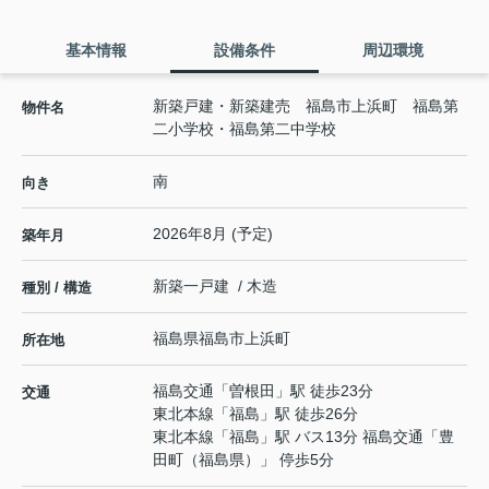
基本情報
設備条件
周辺環境
新築戸建・新築建売 福島市上浜町 福島第
物件名
二小学校・福島第二中学校
南
向き
2026年8月 (予定)
築年月
新築一戸建 / 木造
種別 / 構造
福島県
福島市
上浜町
所在地
福島交通
「
曽根田
」駅 徒歩23分
交通
東北本線
「
福島
」駅 徒歩26分
東北本線
「
福島
」駅 バス13分 福島交通「豊
田町（福島県）」 停歩5分