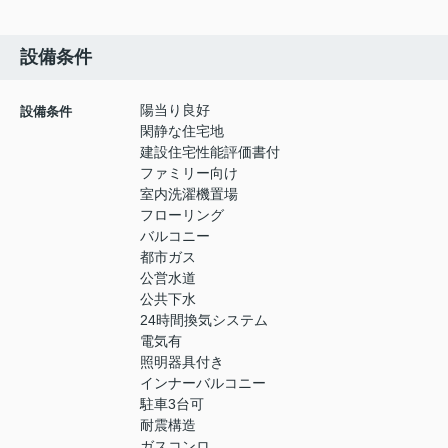
設備条件
陽当り良好
設備条件
閑静な住宅地
建設住宅性能評価書付
ファミリー向け
室内洗濯機置場
フローリング
バルコニー
都市ガス
公営水道
公共下水
24時間換気システム
電気有
照明器具付き
インナーバルコニー
駐車3台可
耐震構造
ガスコンロ