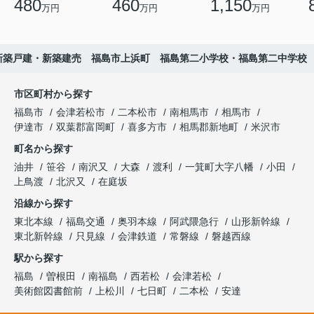
480
460
1,150
万円
万円
万円
新築戸建・新築建売 福島市上浜町 福島第二小学校・福島第二中学校
市区町村から探す
福島市
会津若松市
二本松市
南相馬市
相馬市
伊達市
双葉郡富岡町
喜多方市
相馬郡新地町
米沢市
町名から探す
油井
笹谷
南沢又
大森
渡利
一箕町大字八幡
小田
上鳥渡
北沢又
在庭坂
沿線から探す
東北本線
福島交通
奥羽本線
阿武隈急行
山形新幹線
東北新幹線
只見線
会津鉄道
常磐線
磐越西線
駅から探す
福島
曽根田
南福島
西若松
会津若松
美術館図書館前
上松川
七日町
二本松
安達