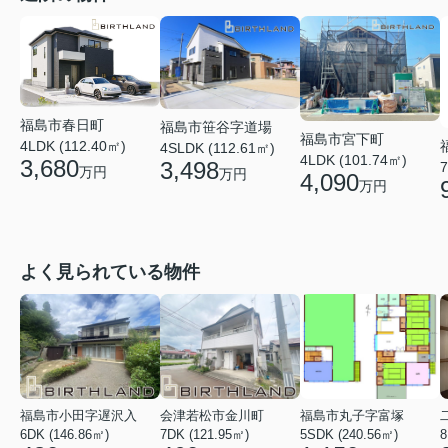
福島市春日町
福島市笹谷字道場
福島市宮下町
4LDK (112.40㎡)
4SLDK (112.61㎡)
4LDK (101.74㎡)
3,680
3,498
7
万円
万円
4,090
万円
よく見られている物件
福島市小田字遅沢入
会津若松市金川町
福島市丸子字富塚
6DK (146.86㎡)
7DK (121.95㎡)
5SDK (240.56㎡)
8