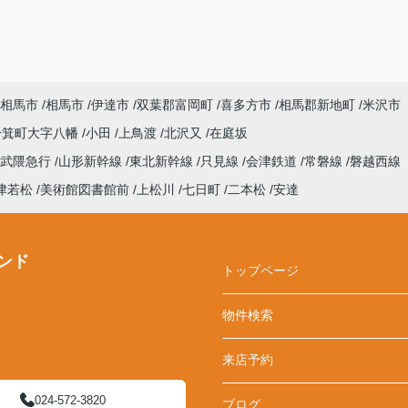
相馬市
相馬市
伊達市
双葉郡富岡町
喜多方市
相馬郡新地町
米沢市
一箕町大字八幡
小田
上鳥渡
北沢又
在庭坂
阿武隈急行
山形新幹線
東北新幹線
只見線
会津鉄道
常磐線
磐越西線
津若松
美術館図書館前
上松川
七日町
二本松
安達
ンド
トップページ
物件検索
来店予約
024-572-3820
ブログ