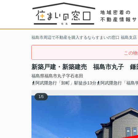
福島市周辺で不動産を購入するならすまいの窓口 福島支店
この物
新築戸建・新築建売 福島市丸子 鎌
福島県
福島市
丸子
字石名田
阿武隈急行「卸町」駅徒歩13分
阿武隈急行「福島学
1
/
5