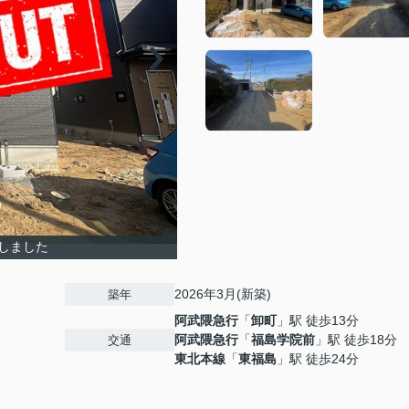
しました
2026年3月(新築)
築年
阿武隈急行
「
卸町
」駅 徒歩13分
阿武隈急行
「
福島学院前
」駅 徒歩18分
交通
東北本線
「
東福島
」駅 徒歩24分