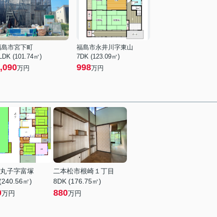
福島市宮下町
福島市永井川字東山
LDK (101.74㎡)
7DK (123.09㎡)
,090
998
万円
万円
丸子字富塚
二本松市根崎１丁目
(240.56㎡)
8DK (176.75㎡)
0
880
万円
万円