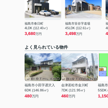
福島市春日町
福島市笹谷字道場
4LDK (112.40㎡)
4SLDK (112.61㎡)
4
3,680
3,498
4
万円
万円
よく見られている物件
福島市小田字遅沢入
会津若松市金川町
福島市
6DK (146.86㎡)
7DK (121.95㎡)
5SDK 
480
460
1,15
万円
万円