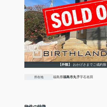
【外観】
おかげさまでご成約致
福島県
福島市
丸子
字石名田
所在地
物件の特徴