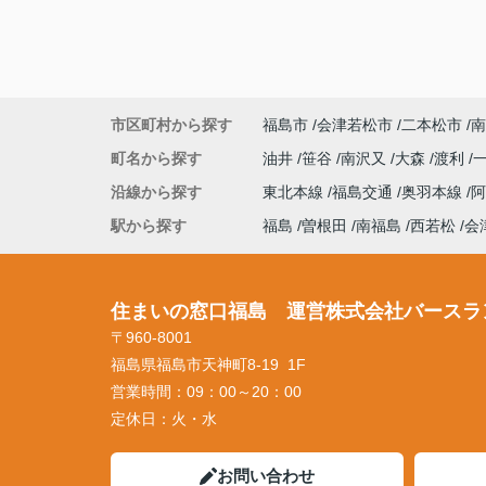
市区町村から探す
福島市
会津若松市
二本松市
南
町名から探す
油井
笹谷
南沢又
大森
渡利
沿線から探す
東北本線
福島交通
奥羽本線
駅から探す
福島
曽根田
南福島
西若松
会
住まいの窓口福島 運営株式会社バースラ
〒960-8001
福島県福島市天神町8-19 1F
営業時間：
09：00～20：00
定休日：
火・水
お問い合わせ