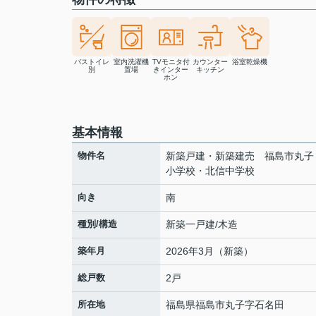
バストイレ
室内洗濯機
TVモニタ付
カウンター
浴室乾燥機
別
置場
きインター
キッチン
ホン
基本情報
物件名
新築戸建・新築建売 福島市丸子
小学校・北信中学校
向き
南
種別/構造
新築一戸建/木造
築年月
2026年3月（新築）
総戸数
2戸
所在地
福島県
福島市
丸子
字石名田