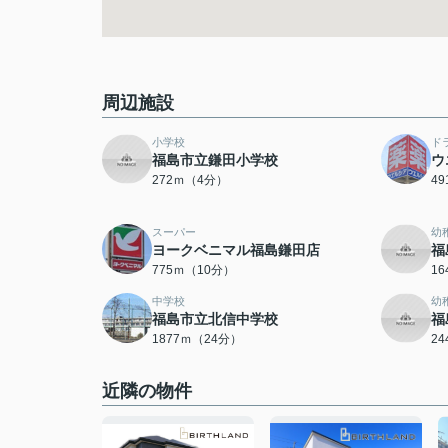
周辺施設
小学校
ド
福島市立鎌田小学校
ウ
272ｍ（4分）
4
スーパー
幼
ヨークベニマル福島鎌田店
福
775ｍ（10分）
1
中学校
幼
福島市立北信中学校
福
1877ｍ（24分）
2
近隣の物件