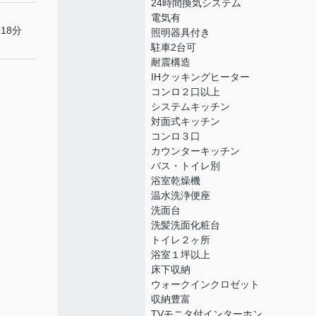
24時間換気システム
電気有
18分
照明器具付き
駐車2台可
耐震構造
IHクッキングヒーター
コンロ２口以上
システムキッチン
対面式キッチン
コンロ３口
カウンターキッチン
バス・トイレ別
浴室乾燥機
温水洗浄便座
洗面台
洗髪洗面化粧台
トイレ２ヶ所
浴室１坪以上
床下収納
ウォークインクロゼット
収納豊富
TVモニタ付インターホン