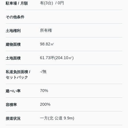
有(3台) / 0円
駐車場 / 月額
その他条件
所有権
土地権利
98.82㎡
建物面積
61.73坪(204.10㎡)
土地面積
-/無
私道負担面積 /
セットバック
70%
建ぺい率
200%
容積率
一方(北 公道 9.9m)
接道状況