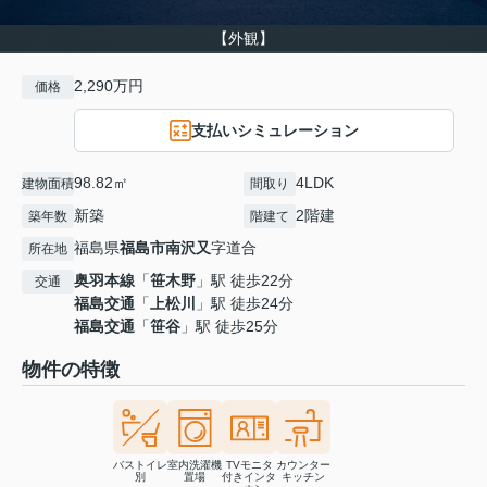
【外観】
2,290万円
価格
支払いシミュレーション
98.82㎡
4LDK
建物面積
間取り
新築
2階建
築年数
階建て
福島県
福島市
南沢又
字道合
所在地
奥羽本線
「
笹木野
」駅 徒歩22分
交通
福島交通
「
上松川
」駅 徒歩24分
福島交通
「
笹谷
」駅 徒歩25分
物件の特徴
バストイレ
室内洗濯機
TVモニタ
カウンター
別
置場
付きインタ
キッチン