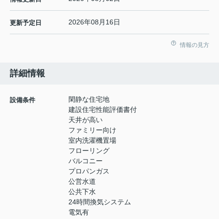
2026年08月16日
更新予定日
情報の見方
詳細情報
閑静な住宅地
設備条件
建設住宅性能評価書付
天井が高い
ファミリー向け
室内洗濯機置場
フローリング
バルコニー
プロパンガス
公営水道
公共下水
24時間換気システム
電気有