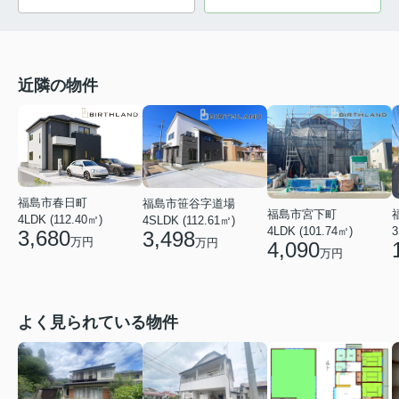
近隣の物件
福島市春日町
福島市笹谷字道場
福島市宮下町
4LDK (112.40㎡)
4SLDK (112.61㎡)
4LDK (101.74㎡)
3
3,680
3,498
万円
万円
4,090
万円
よく見られている物件