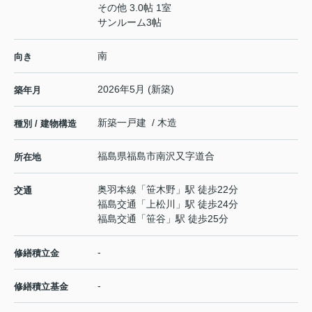
その他 3.0帖 1室
サンルーム3帖
南
向き
2026年5月 (新築)
築年月
新築一戸建 / 木造
種別 / 建物構造
福島県
福島市
南沢又
字道合
所在地
奥羽本線
「
笹木野
」駅 徒歩22分
交通
福島交通
「
上松川
」駅 徒歩24分
福島交通
「
笹谷
」駅 徒歩25分
-
修繕積立金
-
修繕積立基金