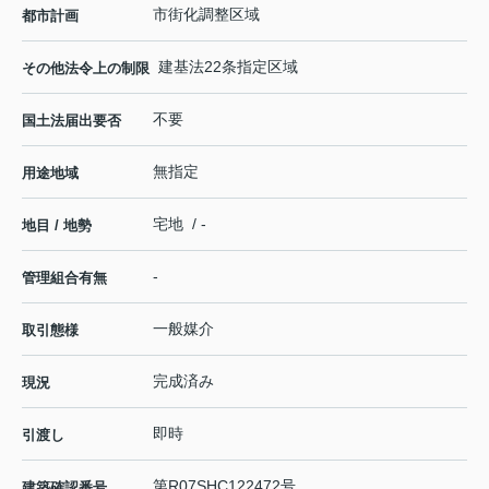
市街化調整区域
都市計画
建基法22条指定区域
その他法令上の制限
不要
国土法届出要否
無指定
用途地域
宅地 / -
地目 / 地勢
-
管理組合有無
一般媒介
取引態様
完成済み
現況
即時
引渡し
第R07SHC122472号
建築確認番号