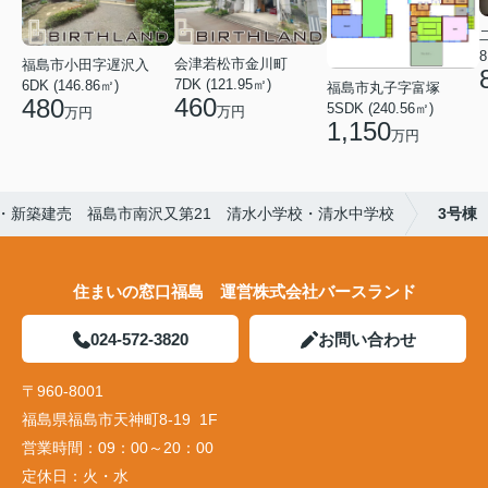
8
会津若松市金川町
福島市小田字遅沢入
7DK (121.95㎡)
6DK (146.86㎡)
福島市丸子字富塚
460
480
5SDK (240.56㎡)
万円
万円
1,150
万円
・新築建売 福島市南沢又第21 清水小学校・清水中学校
3号棟
住まいの窓口福島 運営株式会社バースランド
024-572-3820
お問い合わせ
〒960-8001
福島県福島市天神町8-19 1F
営業時間：
09：00～20：00
定休日：
火・水