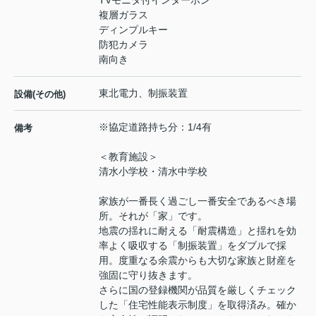
TVモニタ付インターホン
複層ガラス
ディンプルキー
防犯カメラ
南向き
東北電力、制振装置
設備(その他)
※協定道路持ち分：1/4有
備考
＜教育施設＞
清水小学校・清水中学校
家族が一番長く過ごし一番安全であるべき場
所。それが「家」です。
地震の揺れに耐える「耐震構造」と揺れを効
率よく吸収する「制振装置」をダブルで採
用。度重なる余震からも大切な家族と財産を
強固に守り抜きます。
さらに国の登録機関が品質を厳しくチェック
した「住宅性能表示制度」を取得済み。確か