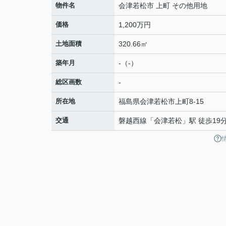
物件名
会津若松市 上町 その他用地
価格
1,200万円
土地面積
320.66㎡
築年月
-（-）
総区画数
-
所在地
福島県
会津若松市
上町
8-15
交通
磐越西線
「
会津若松
」駅 徒歩19