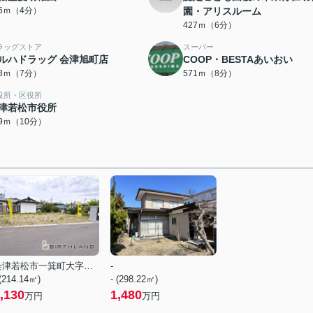
86ｍ（4分）
園・アリスルーム
427ｍ（6分）
ラッグストア
スーパー
ルハドラッグ 会津旭町店
COOP・BESTAあいおい
58ｍ（7分）
571ｍ（8分）
役所・区役所
津若松市役所
69ｍ（10分）
会津若松市一箕町大字八幡字墓料
-
 (214.14㎡)
- (298.22㎡)
,130
1,480
万円
万円