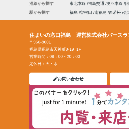
沿線から探す
東北本線
福島交通
奥羽本線
駅から探す
福島
曽根田
南福島
西若松
会
住まいの窓口福島 運営株式会社バースラ
〒960-8001
福島県福島市天神町8-19 1F
営業時間：
09：00～20：00
定休日：
火・水
お問い合わせ