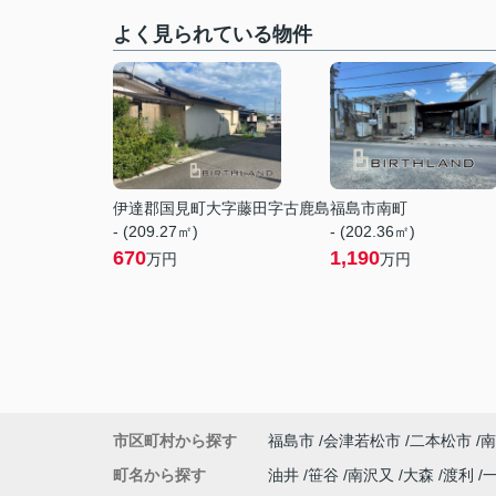
よく見られている物件
伊達郡国見町大字藤田字古鹿島
福島市南町
- (209.27㎡)
- (202.36㎡)
670
1,190
万円
万円
市区町村から探す
福島市
会津若松市
二本松市
南
町名から探す
油井
笹谷
南沢又
大森
渡利