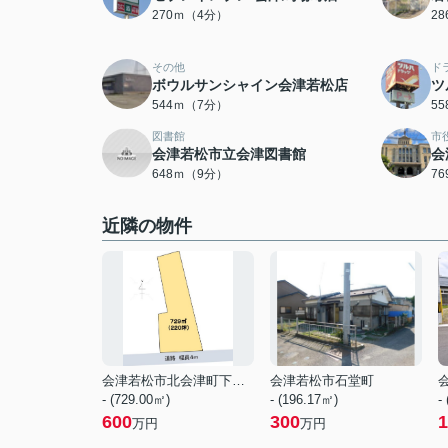
270ｍ（4分）
2
その他
ド
ボウルサンシャイン会津若松店
ツ
544ｍ（7分）
5
図書館
市
会津若松市立会津図書館
会
648ｍ（9分）
7
近隣の物件
会津若松市北会津町下米塚字松原
会津若松市石堂町
- (729.00㎡)
- (196.17㎡)
-
600
300
1
万円
万円