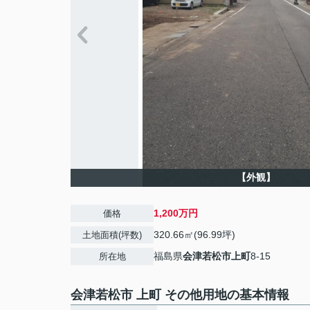
【外観】
1,200万円
価格
320.66㎡(96.99坪)
土地面積(坪数)
福島県
会津若松市
上町
8-15
所在地
会津若松市 上町 その他用地の基本情報