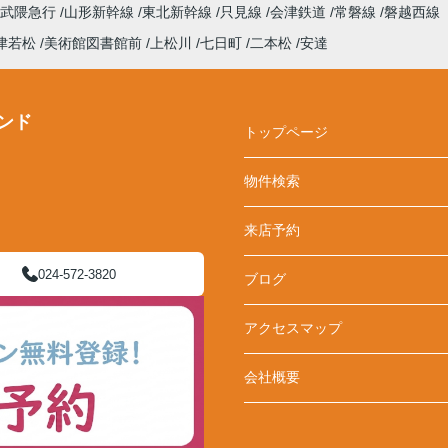
阿武隈急行
山形新幹線
東北新幹線
只見線
会津鉄道
常磐線
磐越西線
津若松
美術館図書館前
上松川
七日町
二本松
安達
ンド
トップページ
物件検索
来店予約
024-572-3820
ブログ
アクセスマップ
会社概要