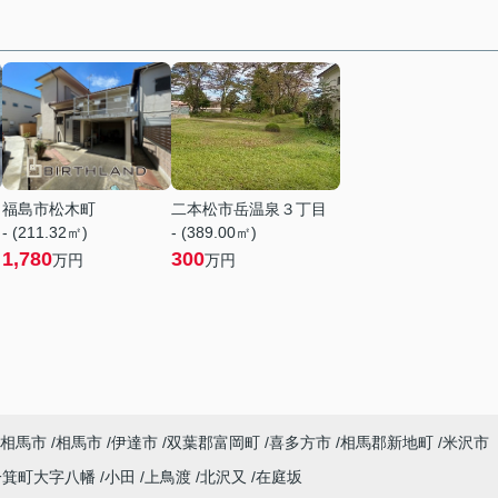
福島市松木町
二本松市岳温泉３丁目
- (211.32㎡)
- (389.00㎡)
1,780
300
万円
万円
相馬市
相馬市
伊達市
双葉郡富岡町
喜多方市
相馬郡新地町
米沢市
一箕町大字八幡
小田
上鳥渡
北沢又
在庭坂