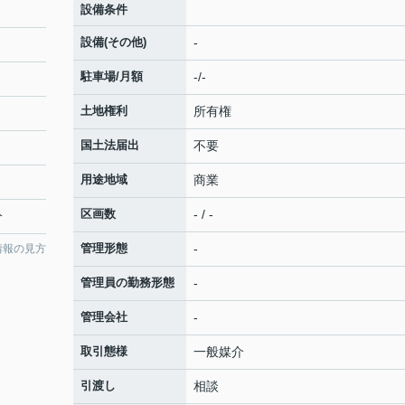
設備条件
設備(その他)
-
駐車場/月額
-/-
土地権利
所有権
国土法届出
不要
用途地域
商業
区画数
- / -
分
管理形態
-
情報の見方
管理員の勤務形態
-
管理会社
-
取引態様
一般媒介
引渡し
相談