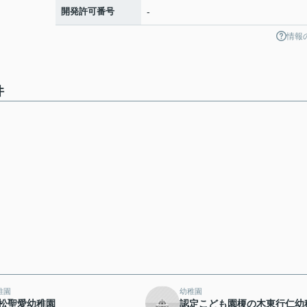
開発許可番号
-
情報
件
稚園
幼稚園
松聖愛幼稚園
認定こども園榎の木東行仁幼