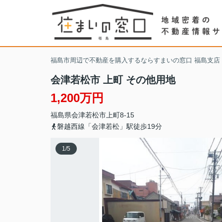
福島市周辺で不動産を購入するならすまいの窓口 福島支店
会津若松市 上町 その他用地
1,200万円
福島県
会津若松市
上町
8-15
磐越西線「会津若松」駅徒歩19分
1
/
5