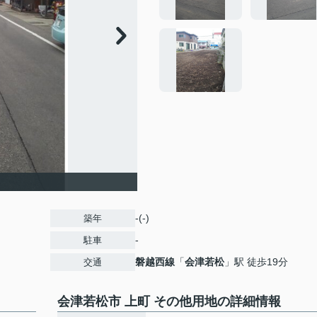
-(-)
築年
-
駐車
磐越西線
「
会津若松
」駅 徒歩19分
交通
会津若松市 上町 その他用地の詳細情報