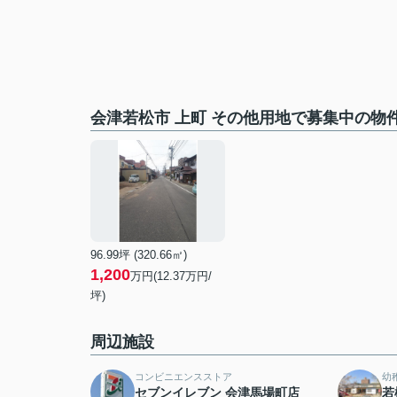
会津若松市 上町 その他用地で募集中の物
96.99坪 (320.66㎡)
1,200
万円(12.37万円/
坪)
周辺施設
コンビニエンスストア
幼
セブンイレブン 会津馬場町店
若