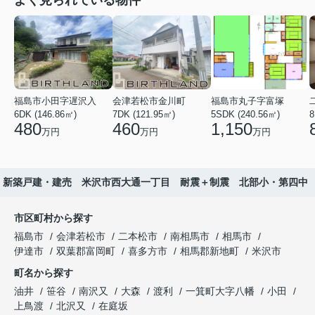
よく見られている物件
福島市小田字遅沢入
会津若松市金川町
福島市丸子字富塚
6DK (146.86㎡)
7DK (121.95㎡)
5SDK (240.56㎡)
8
480
460
1,150
万円
万円
万円
新築戸建・建売 米沢市西大通一丁目 耐震＋制震 北部小・第四中
市区町村から探す
福島市
会津若松市
二本松市
南相馬市
相馬市
伊達市
双葉郡富岡町
喜多方市
相馬郡新地町
米沢市
町名から探す
油井
笹谷
南沢又
大森
渡利
一箕町大字八幡
小田
上鳥渡
北沢又
在庭坂