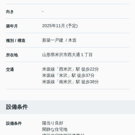
-
向き
2025年11月 (予定)
築年月
新築一戸建 / 木造
種別 / 構造
山形県
米沢市
西大通
１丁目
所在地
米坂線
「
西米沢
」駅 徒歩22分
交通
米坂線
「
米沢
」駅 徒歩37分
米坂線
「
南米沢
」駅 徒歩38分
設備条件
陽当り良好
設備条件
閑静な住宅地