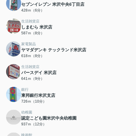
セブンイレブン 米沢中央6丁目店
428ｍ（6分）
生活雑貨店
しまむら 米沢店
587ｍ（8分）
家電製品
ヤマダデンキ テックランド米沢店
618ｍ（8分）
生活雑貨店
バースデイ 米沢店
641ｍ（9分）
銀行
東邦銀行米沢支店
726ｍ（10分）
幼稚園
認定こども園米沢中央幼稚園
937ｍ（12分）
映画館