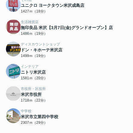
ユニクロ ヨークタウン米沢成島店
1427ｍ（18分）
生活雑貨店
無印良品 米沢【3月7日(金)グランドオープン】店
1486ｍ（19分）
ディスカウントショップ
ドン・キホーテ米沢店
1499ｍ（19分）
インテリア
ニトリ米沢店
1581ｍ（20分）
市役所・区役所
米沢市役所
1718ｍ（22分）
中学校
米沢市立第四中学校
2307ｍ（29分）