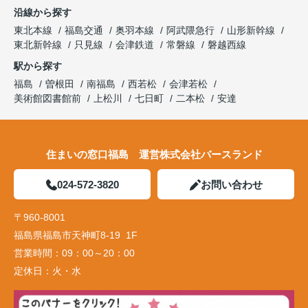
沿線から探す
東北本線
福島交通
奥羽本線
阿武隈急行
山形新幹線
東北新幹線
只見線
会津鉄道
常磐線
磐越西線
駅から探す
福島
曽根田
南福島
西若松
会津若松
美術館図書館前
上松川
七日町
二本松
安達
住まいの窓口福島 運営株式会社バースランド
024-572-3820
お問い合わせ
〒960-8001
福島県福島市天神町8-19 1F
営業時間：
09：00～20：00
定休日：
火・水