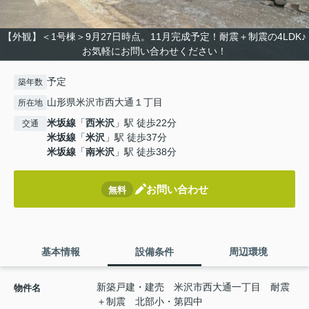
【外観】＜1号棟＞9月27日時点。11月完成予定！耐震＋制震の4LDK♪
お気軽にお問い合わせください！
予定
築年数
山形県米沢市西大通１丁目
所在地
米坂線
「
西米沢
」駅 徒歩22分
交通
米坂線
「
米沢
」駅 徒歩37分
米坂線
「
南米沢
」駅 徒歩38分
お問い合わせ
無料
基本情報
設備条件
周辺環境
新築戸建・建売 米沢市西大通一丁目 耐震
物件名
＋制震 北部小・第四中