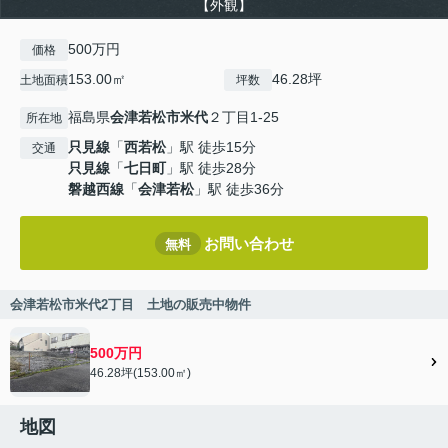
【外観】
500万円
価格
153.00㎡
46.28坪
土地面積
坪数
福島県
会津若松市
米代
２丁目1-25
所在地
只見線
「
西若松
」駅 徒歩15分
交通
只見線
「
七日町
」駅 徒歩28分
磐越西線
「
会津若松
」駅 徒歩36分
お問い合わせ
無料
会津若松市米代2丁目 土地の販売中物件
500万円
46.28坪(153.00㎡)
地図