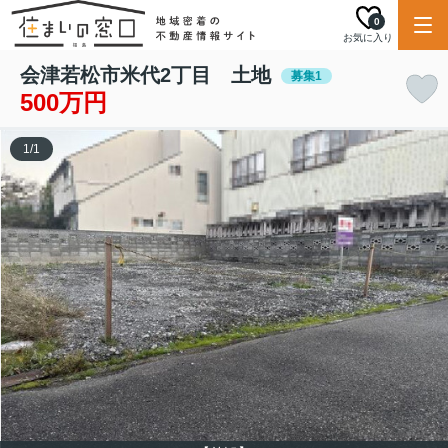
0
お気に入り
会津若松市米代2丁目 土地
募集1
500万円
1
/
1