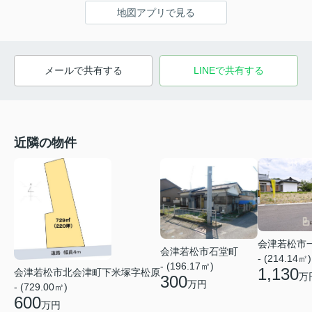
地図アプリで見る
メールで共有する
LINEで共有する
近隣の物件
会津若松市
会津若松市石堂町
- (214.14㎡)
- (196.17㎡)
1,130
会津若松市北会津町下米塚字松原
万
300
万円
- (729.00㎡)
600
万円