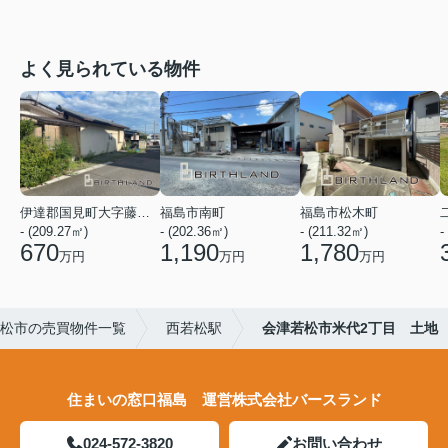
よく見られている物件
伊達郡国見町大字藤田字古鹿島
福島市南町
福島市松木町
- (209.27㎡)
- (202.36㎡)
- (211.32㎡)
-
670
1,190
1,780
万円
万円
万円
松市の売買物件一覧
西若松駅
会津若松市米代2丁目 土地
住まいの窓口福島 運営株式会社バースランド
024-572-3820
お問い合わせ