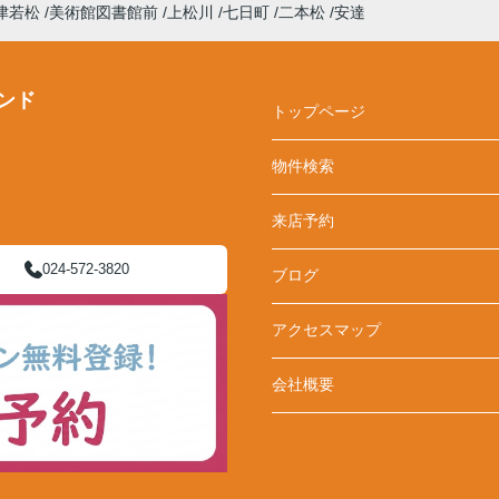
津若松
美術館図書館前
上松川
七日町
二本松
安達
ンド
トップページ
物件検索
来店予約
024-572-3820
ブログ
アクセスマップ
会社概要