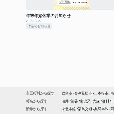
年末年始休業のお知らせ
2025.12.27
休業のお知らせ
市区町村から探す
福島市
会津若松市
二本松市
南
町名から探す
油井
笹谷
南沢又
大森
渡利
沿線から探す
東北本線
福島交通
奥羽本線