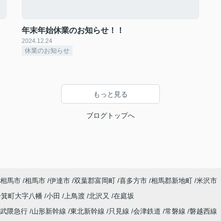
年末年始休業のお知らせ！！
2024.12.24
休業のお知らせ
もっと見る
ブログトップへ
相馬市
相馬市
伊達市
双葉郡富岡町
喜多方市
相馬郡新地町
米沢市
一箕町大字八幡
小田
上鳥渡
北沢又
在庭坂
阿武隈急行
山形新幹線
東北新幹線
只見線
会津鉄道
常磐線
磐越西線