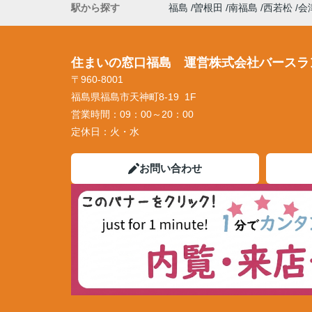
駅から探す
福島
曽根田
南福島
西若松
会
住まいの窓口福島 運営株式会社バースラ
〒960-8001
福島県福島市天神町8-19 1F
営業時間：
09：00～20：00
定休日：
火・水
お問い合わせ