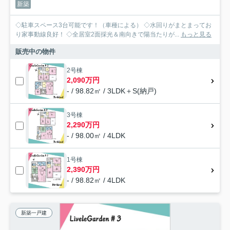
新築
◇駐車スペース3台可能です！（車種による） ◇水回りがまとまってお
り家事動線良好！ ◇全居室2面採光＆南向きで陽当たりが...
もっと見る
販売中の物件
2号棟
2,090万円
- / 98.82㎡ / 3LDK＋S(納戸)
3号棟
2,290万円
- / 98.00㎡ / 4LDK
1号棟
2,390万円
- / 98.82㎡ / 4LDK
新築一戸建