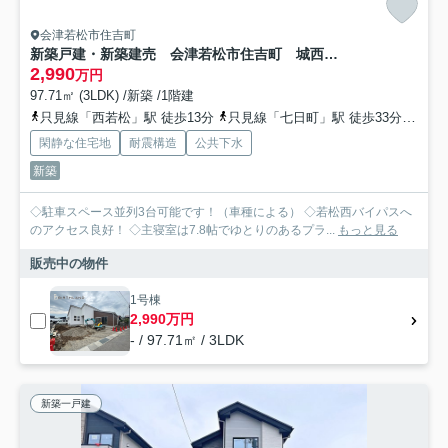
会津若松市住吉町
新築戸建・新築建売 会津若松市住吉町 城西小・第四中
2,990
万円
97.71㎡ (3LDK) /新築 /1階建
只見線「西若松」駅 徒歩13分
只見線「七日町」駅 徒歩33分
只見
閑静な住宅地
耐震構造
公共下水
新築
◇駐車スペース並列3台可能です！（車種による） ◇若松西バイパスへ
のアクセス良好！ ◇主寝室は7.8帖でゆとりのあるプラ...
もっと見る
販売中の物件
1号棟
2,990万円
- / 97.71㎡ / 3LDK
新築一戸建