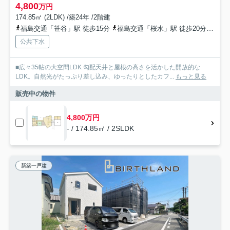
4,800
万円
174.85㎡ (2LDK) /築24年 /2階建
福島交通「笹谷」駅 徒歩15分
福島交通「桜水」駅 徒歩20分
福島
公共下水
■広々35帖の大空間LDK 勾配天井と屋根の高さを活かした開放的な
LDK。自然光がたっぷり差し込み、ゆったりとしたカフ...
もっと見る
販売中の物件
4,800万円
- / 174.85㎡ / 2SLDK
新築一戸建