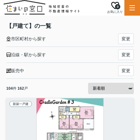
0
お気に入り
【戸建て】の一覧
市区町村から探す
変更
沿線・駅から探す
変更
販売中
変更
104
件
162
戸
新築一戸建