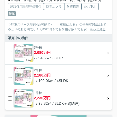
建設住宅性能評価書付
防犯カメラ
耐震構造
公共下水
新築
◇駐車スペース並列4台可能です！（車種による） ◇全居室6帖以上で
ゆとりのある間取り！ ◇WIC付きでお荷物が多くても安...
もっと見る
販売中の物件
3号棟
2,080万円
- / 94.56㎡ / 3LDK
2号棟
2,180万円
- / 102.06㎡ / 4SLDK
1号棟
2,230万円
- / 98.82㎡ / 3LDK＋S(納戸)