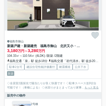
福島市御山
新築戸建・新築建売 福島市御山 北沢又小・信陵中
3,180
3,280
万円～
万円
104.33㎡～110.54㎡ (4LDK) /新築 /2階建
福島交通「泉」駅 徒歩18分
福島交通「岩代清水」駅 徒歩20分
福
駐車2台可
建設住宅性能評価書付
耐震構造
公共下水
新築
◇全居室2面採光で陽当たりが良く快適です！ ◇駐車スペース並列2台
可能です！（車種による） ◇水回りがまとまっており家事...
もっと見る
販売中の物件
2号棟