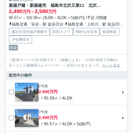
新築戸建・新築建売 福島市北沢又第11 北沢又小・信陵中
2,490
2,590
万円～
万円
95.57㎡～102.06㎡ (3LDK～4LDK＋S(納戸)) /予定 /2階建
福島交通「笹谷」駅 徒歩21分
福島交通「上松川」駅 徒歩23分
福
建設住宅性能評価書付
防犯カメラ
閑静な住宅地
耐震構造
浄化槽排水
新築
◇駐車スペース3台可能です！（車種による） ◇LDK+和室で20帖の
広々とした家族団らんスペース！ ◇水回りがまとまって...
もっと見る
販売中の物件
2号棟
2,490万円
- / 95.58㎡ / 4LDK
3号棟
2,490万円
- / 95.57㎡ / 4LDK＋S(納戸)