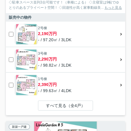
◇駐車スペース並列3台可能です！（車種による） ◇主寝室は9帖でゆ
とりのあるプライベート空間！ ◇回遊性が高く家事動線良...
もっと見る
販売中の物件
2号棟
2,190万円
- / 97.20㎡ / 3LDK
3号棟
2,290万円
- / 98.82㎡ / 3LDK
1号棟
2,390万円
- / 99.63㎡ / 4LDK
すべて見る（全4戸）
新築一戸建