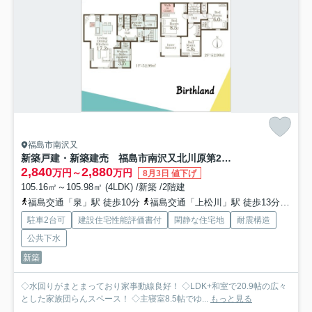
福島市南沢又
新築戸建・新築建売 福島市南沢又北川原第2 清水小・清水中
2,840
2,880
万円～
万円
8月3日 値下げ
105.16㎡～105.98㎡ (4LDK) /新築 /2階建
福島交通「泉」駅 徒歩10分
福島交通「上松川」駅 徒歩13分
福島
駐車2台可
建設住宅性能評価書付
閑静な住宅地
耐震構造
公共下水
新築
◇水回りがまとまっており家事動線良好！ ◇LDK+和室で20.9帖の広々
とした家族団らんスペース！ ◇主寝室8.5帖でゆ...
もっと見る