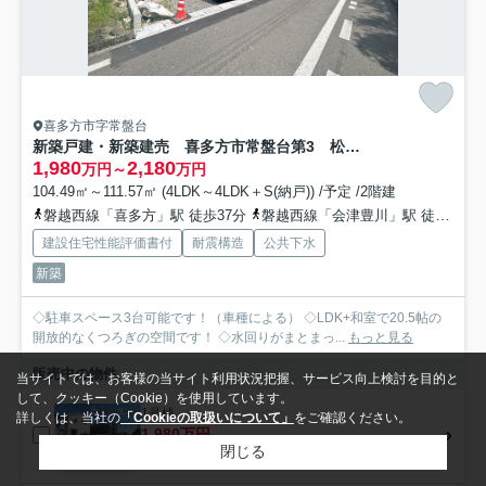
喜多方市字常盤台
新築戸建・新築建売 喜多方市常盤台第3 松山小・第二中
1,980
2,180
万円～
万円
104.49㎡～111.57㎡ (4LDK～4LDK＋S(納戸)) /予定 /2階建
磐越西線「喜多方」駅 徒歩37分
磐越西線「会津豊川」駅 徒歩55分
建設住宅性能評価書付
耐震構造
公共下水
新築
◇駐車スペース3台可能です！（車種による） ◇LDK+和室で20.5帖の
開放的なくつろぎの空間です！ ◇水回りがまとまっ...
もっと見る
販売中の物件
当サイトでは、お客様の当サイト利用状況把握、サービス向上検討を目的と
して、クッキー（Cookie）を使用しています。
1号棟
詳しくは、当社の
「Cookieの取扱いについて」
をご確認ください。
1,980万円
閉じる
- / 104.49㎡ / 4LDK＋S(納戸)