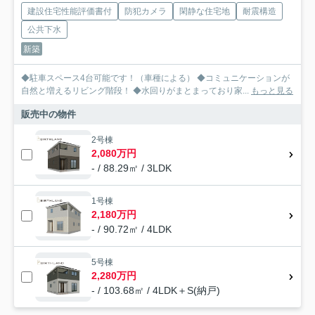
建設住宅性能評価書付
防犯カメラ
閑静な住宅地
耐震構造
公共下水
新築
◆駐車スペース4台可能です！（車種による） ◆コミュニケーションが
自然と増えるリビング階段！ ◆水回りがまとまっており家...
もっと見る
販売中の物件
2号棟
2,080万円
- / 88.29㎡ / 3LDK
1号棟
2,180万円
- / 90.72㎡ / 4LDK
5号棟
2,280万円
- / 103.68㎡ / 4LDK＋S(納戸)