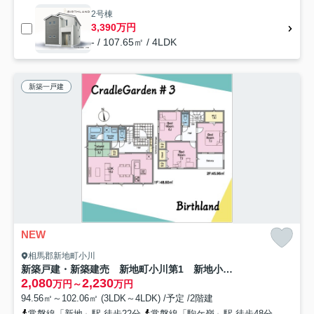
2号棟
3,390万円
- / 107.65㎡ / 4LDK
新築一戸建
NEW
相馬郡新地町小川
新築戸建・新築建売 新地町小川第1 新地小・尚英中
2,080
2,230
万円～
万円
94.56㎡～102.06㎡ (3LDK～4LDK) /予定 /2階建
常磐線「新地」駅 徒歩22分
常磐線「駒ケ嶺」駅 徒歩48分