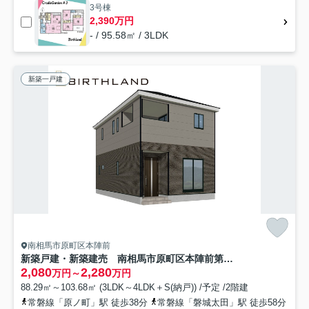
3号棟
2,390万円
- / 95.58㎡ / 3LDK
新築一戸建
南相馬市原町区本陣前
新築戸建・新築建売 南相馬市原町区本陣前第5 第三小・第一中
2,080
2,280
万円～
万円
88.29㎡～103.68㎡ (3LDK～4LDK＋S(納戸)) /予定 /2階建
常磐線「原ノ町」駅 徒歩38分
常磐線「磐城太田」駅 徒歩58分