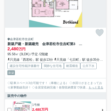
会津若松市住吉町
新築戸建・新築建売 会津若松市住吉町第3 城西小・第四中
2,480
万円
95.58㎡ (3LDK) /予定 /2階建
只見線「西若松」駅 徒歩13分
只見線「七日町」駅 徒歩35分
只見
建設住宅性能評価書付
閑静な住宅地
耐震構造
公共下水
新築
◇駐車スペース3台可能です！（車種による） ◇水回りがまとまってお
り家事動線良好！ ◇全居室収納完備！各階収納豊富で快適...
もっと見る
販売中の物件
1号棟
2,480万円