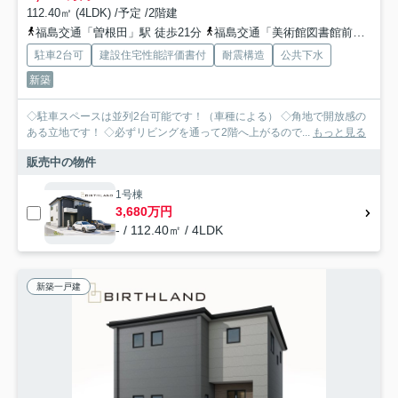
112.40㎡ (4LDK) /予定 /2階建
福島交通「曽根田」駅 徒歩21分
福島交通「美術館図書館前」駅 徒歩21分
駐車2台可
建設住宅性能評価書付
耐震構造
公共下水
新築
◇駐車スペースは並列2台可能です！（車種による） ◇角地で開放感の
ある立地です！ ◇必ずリビングを通って2階へ上がるので...
もっと見る
販売中の物件
1号棟
3,680万円
- / 112.40㎡ / 4LDK
新築一戸建