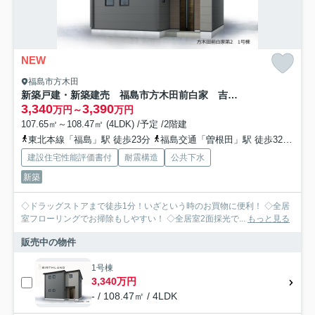
NEW
福島市方木田
新築戸建・新築建売 福島市方木田前白家 吉井田小・第一中
3,340
3,390
万円～
万円
107.65㎡～108.47㎡ (4LDK) /予定 /2階建
東北本線「福島」駅 徒歩23分
福島交通「曽根田」駅 徒歩32分
東
建設住宅性能評価書付
耐震構造
公共下水
新築
◇ドラッグストアまで徒歩1分！いざという時のお買物に便利！ ◇全居
室フローリングでお掃除もしやすい！ ◇全居室2面採光で...
もっと見る
販売中の物件
1号棟
3,340万円
- / 108.47㎡ / 4LDK