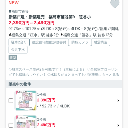
NEW
福島市笹谷
新築戸建・新築建売 福島市笹谷第9 笹谷小・信陵中
2,390
2,490
万円～
万円
92.73㎡～101.25㎡ (3LDK＋S(納戸)～4LDK＋S(納戸)) /新築 /2階建
福島交通「桜水」駅 徒歩2分
福島交通「笹谷」駅 徒歩12分
福島交
駐車2台可
建設住宅性能評価書付
防犯カメラ
耐震構造
公共下水
新築
◇駐車スペース並列2台可能です！（車種による） ◇全居室フローリン
グでお掃除もしやすい！ ◇水回りがまとまっており家事動...
もっと見る
販売中の物件
1号棟
2,390万円
- / 92.73㎡ / 4LDK
2号棟
2,490万円