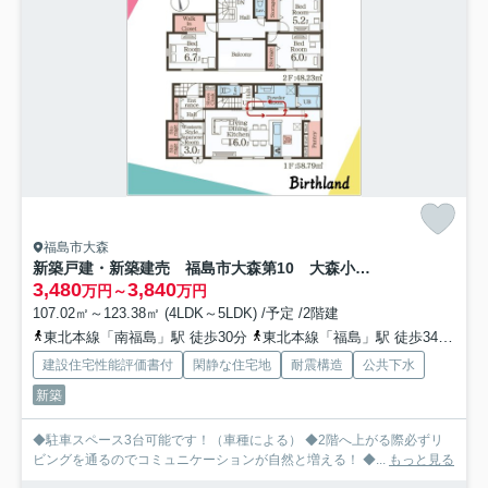
福島市大森
新築戸建・新築建売 福島市大森第10 大森小・信夫中
3,480
3,840
万円～
万円
107.02㎡～123.38㎡ (4LDK～5LDK) /予定 /2階建
東北本線「南福島」駅 徒歩30分
東北本線「福島」駅 徒歩34分
福
建設住宅性能評価書付
閑静な住宅地
耐震構造
公共下水
新築
◆駐車スペース3台可能です！（車種による） ◆2階へ上がる際必ずリ
ビングを通るのでコミュニケーションが自然と増える！ ◆...
もっと見る