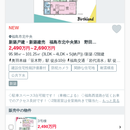
NEW
福島市北中央
新築戸建・新築建売 福島市北中央第3 野田小・野田中
2,490
2,690
万円～
万円
95.98㎡～101.25㎡ (3LDK～4LDK＋S(納戸)) /新築 /2階建
奥羽本線「笹木野」駅 徒歩10分
福島交通「岩代清水」駅 徒歩31分
建設住宅性能評価書付
防犯カメラ
閑静な住宅地
耐震構造
公共下水
新築
◇駐車スペース3台可能です！（車種による） ◇福島西道路が近くお車
でのアクセス良好です！ ◇2階居室は全室南向きで陽当た...
もっと見る
販売中の物件
3号棟
2,490万円