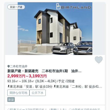
新築一戸建
二本松市油井
新築戸建・新築建売 二本松市油井1期 油井小・安達中
2,999
3,199
万円～
万円
93.16㎡～106.18㎡ (3LDK～4LDK) /予定 /2階建
東北本線「安達」駅 徒歩19分
東北本線「二本松」駅 徒歩41分
東
閑静な住宅地
公共下水
新築
◇駐車スペース3台可能です！（車種による） ◇小学校まで徒歩4分で