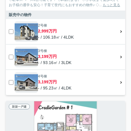
お子様の通学も安心！子育て世代にもおすすめの物件♪ ◇...
もっと見る
販売中の物件
2号棟
2,999万円
- / 106.18㎡ / 4LDK
3号棟
3,199万円
- / 93.16㎡ / 3LDK
4号棟
3,199万円
- / 95.23㎡ / 4LDK
新築一戸建