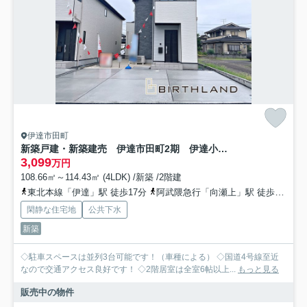
伊達市田町
新築戸建・新築建売 伊達市田町2期 伊達小・伊達中
3,099
万円
108.66㎡～114.43㎡ (4LDK) /新築 /2階建
東北本線「伊達」駅 徒歩17分
阿武隈急行「向瀬上」駅 徒歩27分
閑静な住宅地
公共下水
新築
◇駐車スペースは並列3台可能です！（車種による） ◇国道4号線至近
なので交通アクセス良好です！ ◇2階居室は全室6帖以上...
もっと見る
販売中の物件