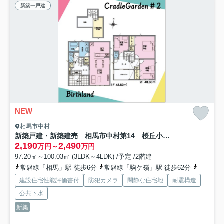
新築一戸建
NEW
相馬市中村
新築戸建・新築建売 相馬市中村第14 桜丘小・中村第一中
2,190
2,490
万円～
万円
97.20㎡～100.03㎡ (3LDK～4LDK) /予定 /2階建
常磐線「相馬」駅 徒歩6分
常磐線「駒ケ嶺」駅 徒歩62分
常磐線「
建設住宅性能評価書付
防犯カメラ
閑静な住宅地
耐震構造
公共下水
新築