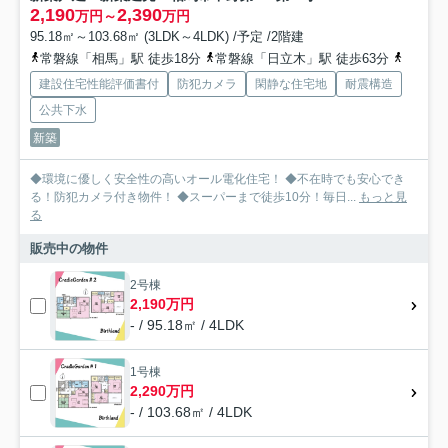
2,190
2,390
万円～
万円
95.18㎡～103.68㎡ (3LDK～4LDK) /予定 /2階建
常磐線「相馬」駅 徒歩18分
常磐線「日立木」駅 徒歩63分
常磐線
建設住宅性能評価書付
防犯カメラ
閑静な住宅地
耐震構造
公共下水
新築
◆環境に優しく安全性の高いオール電化住宅！ ◆不在時でも安心でき
る！防犯カメラ付き物件！ ◆スーパーまで徒歩10分！毎日...
もっと見
る
販売中の物件
2号棟
2,190万円
- / 95.18㎡ / 4LDK
1号棟
2,290万円
- / 103.68㎡ / 4LDK