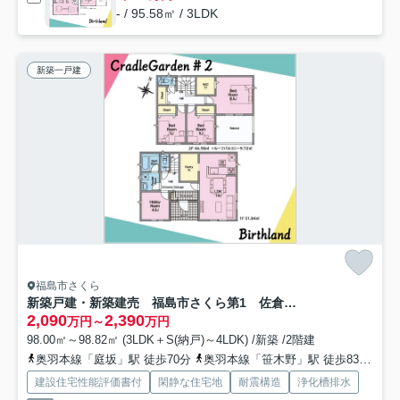
- / 95.58㎡ / 3LDK
新築一戸建
福島市さくら
新築戸建・新築建売 福島市さくら第1 佐倉小・西信中
2,090
2,390
万円～
万円
98.00㎡～98.82㎡ (3LDK＋S(納戸)～4LDK) /新築 /2階建
奥羽本線「庭坂」駅 徒歩70分
奥羽本線「笹木野」駅 徒歩83分
東
建設住宅性能評価書付
閑静な住宅地
耐震構造
浄化槽排水