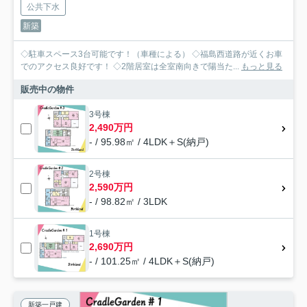
公共下水
新築
◇駐車スペース3台可能です！（車種による） ◇福島西道路が近くお車
でのアクセス良好です！ ◇2階居室は全室南向きで陽当た...
もっと見る
販売中の物件
3号棟
2,490万円
- / 95.98㎡ / 4LDK＋S(納戸)
2号棟
2,590万円
- / 98.82㎡ / 3LDK
1号棟
2,690万円
- / 101.25㎡ / 4LDK＋S(納戸)
新築一戸建