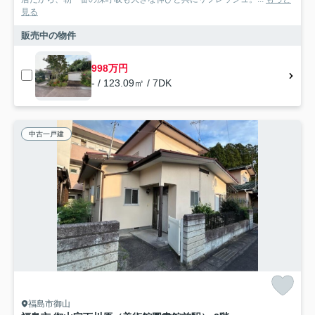
見る
販売中の物件
998万円
- / 123.09㎡ / 7DK
中古一戸建
福島市御山