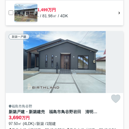
1,499万円
- / 81.98㎡ / 4DK
新築一戸建
福島市鳥谷野
新築戸建・新築建売 福島市鳥谷野岩田 清明小・福島第一中
3,690
万円
97.50㎡ (4LDK) /新築 /1階建