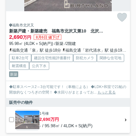
福島市北沢又
新築戸建・新築建売 福島市北沢又第10 北沢又小・信陵中
2,690
万円
8月6日 値下げ
95.98㎡ (4LDK＋S(納戸)) /新築 /2階建
福島交通「泉」駅 徒歩18分
福島交通「岩代清水」駅 徒歩19分
福
駐車2台可
建設住宅性能評価書付
防犯カメラ
閑静な住宅地
耐震構造
公共下水
新築
◆駐車スペース2～3台可能です！（車種による） ◆LDK+和室で21帖の
開放的なくつろぎの空間！ ◆水回りがまとまってお...
もっと見る
販売中の物件
1号棟
2,690万円
- / 95.98㎡ / 4LDK＋S(納戸)