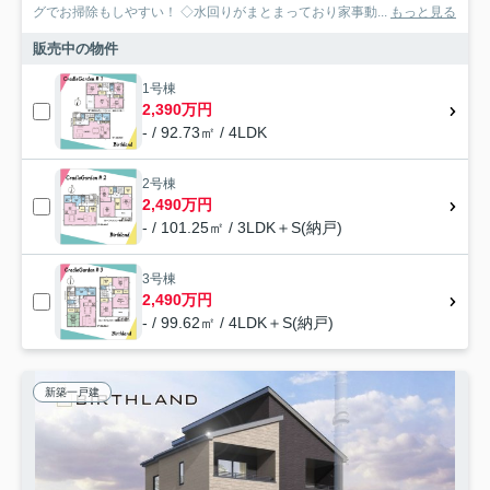
グでお掃除もしやすい！ ◇水回りがまとまっており家事動...
もっと見る
販売中の物件
1号棟
2,390万円
- / 92.73㎡ / 4LDK
2号棟
2,490万円
- / 101.25㎡ / 3LDK＋S(納戸)
3号棟
2,490万円
- / 99.62㎡ / 4LDK＋S(納戸)
新築一戸建