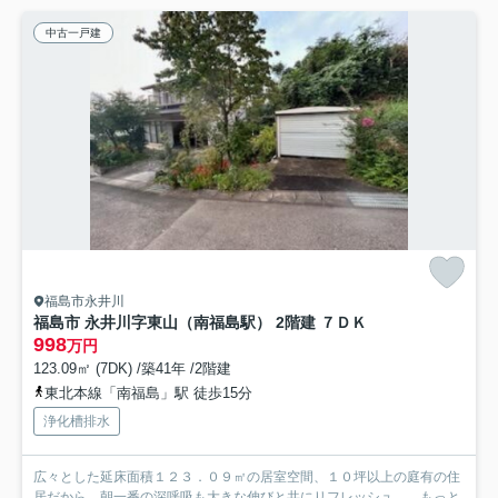
中古一戸建
福島市永井川
福島市 永井川字東山（南福島駅） 2階建 ７ＤＫ
998
万円
123.09㎡ (7DK) /築41年 /2階建
東北本線「南福島」駅 徒歩15分
浄化槽排水
広々とした延床面積１２３．０９㎡の居室空間、１０坪以上の庭有の住
居だから、朝一番の深呼吸も大きな伸びと共にリフレッシュ。...
もっと