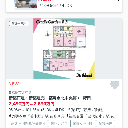
- / 109.50㎡ / 4LDK
新築一戸建
NEW
福島市北中央
新築戸建・新築建売 福島市北中央第3 野田小・野田中
2,490
2,690
万円～
万円
95.98㎡～101.25㎡ (3LDK～4LDK＋S(納戸)) /新築 /2階建
奥羽本線「笹木野」駅 徒歩10分
福島交通「岩代清水」駅 徒歩31分
建設住宅性能評価書付
防犯カメラ
閑静な住宅地
耐震構造