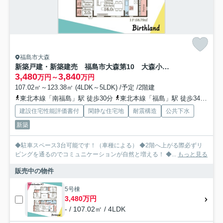
福島市大森
新築戸建・新築建売 福島市大森第10 大森小・信夫中
3,480
3,840
万円～
万円
107.02㎡～123.38㎡ (4LDK～5LDK) /予定 /2階建
東北本線「南福島」駅 徒歩30分
東北本線「福島」駅 徒歩34分
福
建設住宅性能評価書付
閑静な住宅地
耐震構造
公共下水
新築
◆駐車スペース3台可能です！（車種による） ◆2階へ上がる際必ずリ
ビングを通るのでコミュニケーションが自然と増える！ ◆...
もっと見る
販売中の物件
5号棟
3,480万円
- / 107.02㎡ / 4LDK