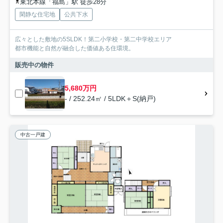
東北本線「福島」駅 徒歩28分
閑静な住宅地
公共下水
広々とした敷地の5SLDK！第二小学校・第二中学校エリア
都市機能と自然が融合した価値ある住環境。
販売中の物件
5,680万円
- / 252.24㎡ / 5LDK＋S(納戸)
中古一戸建