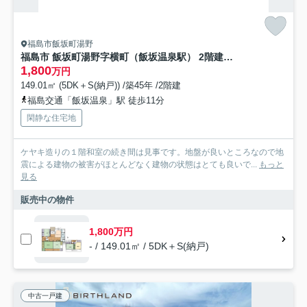
福島市飯坂町湯野
福島市 飯坂町湯野字横町（飯坂温泉駅） 2階建 ５ＳＤＫ
1,800
万円
149.01㎡ (5DK＋S(納戸)) /築45年 /2階建
福島交通「飯坂温泉」駅 徒歩11分
閑静な住宅地
ケヤキ造りの１階和室の続き間は見事です。地盤が良いところなので地
震による建物の被害がほとんどなく建物の状態はとても良いで...
もっと
見る
販売中の物件
1,800万円
- / 149.01㎡ / 5DK＋S(納戸)
中古一戸建