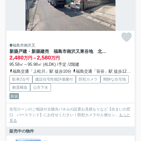
福島市南沢又
新築戸建・新築建売 福島市南沢又東谷地 北沢又小・信陵中
2,480
2,580
万円～
万円
95.58㎡～95.98㎡ (4LDK) /予定 /2階建
福島交通「上松川」駅 徒歩10分
福島交通「笹谷」駅 徒歩12分
福
駐車2台可
建設住宅性能評価書付
防犯カメラ
閑静な住宅地
耐震構造
公共下水
新築
住宅ローンのご相談や太陽光パネルの設置お見積もりなど【住まいの窓
口 バースランド】にお任せください！防犯カメラや人感セン...
もっと
見る
販売中の物件