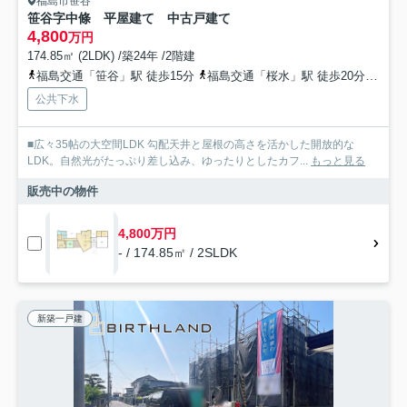
福島市笹谷
笹谷字中條 平屋建て 中古戸建て
4,800
万円
174.85㎡ (2LDK) /築24年 /2階建
福島交通「笹谷」駅 徒歩15分
福島交通「桜水」駅 徒歩20分
福島
公共下水
■広々35帖の大空間LDK 勾配天井と屋根の高さを活かした開放的な
LDK。自然光がたっぷり差し込み、ゆったりとしたカフ...
もっと見る
販売中の物件
4,800万円
- / 174.85㎡ / 2SLDK
新築一戸建