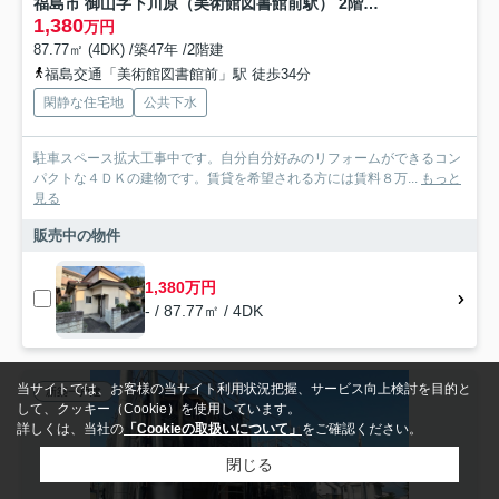
福島市 御山字下川原（美術館図書館前駅） 2階建 ４ＤＫ
1,380
万円
87.77㎡ (4DK) /築47年 /2階建
福島交通「美術館図書館前」駅 徒歩34分
閑静な住宅地
公共下水
駐車スペース拡大工事中です。自分自分好みのリフォームができるコン
パクトな４ＤＫの建物です。賃貸を希望される方には賃料８万...
もっと
見る
販売中の物件
1,380万円
- / 87.77㎡ / 4DK
当サイトでは、お客様の当サイト利用状況把握、サービス向上検討を目的と
新築一戸建
して、クッキー（Cookie）を使用しています。
詳しくは、当社の
「Cookieの取扱いについて」
をご確認ください。
閉じる