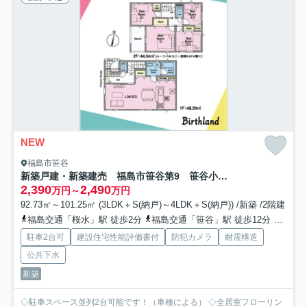
NEW
福島市笹谷
新築戸建・新築建売 福島市笹谷第9 笹谷小・信陵中
2,390
2,490
万円～
万円
92.73㎡～101.25㎡ (3LDK＋S(納戸)～4LDK＋S(納戸)) /新築 /2階建
福島交通「桜水」駅 徒歩2分
福島交通「笹谷」駅 徒歩12分
福島交
駐車2台可
建設住宅性能評価書付
防犯カメラ
耐震構造
公共下水
新築
◇駐車スペース並列2台可能です！（車種による） ◇全居室フローリン