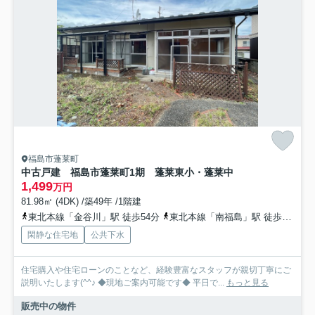
福島市蓬莱町
中古戸建 福島市蓬莱町1期 蓬莱東小・蓬莱中
1,499
万円
81.98㎡ (4DK) /築49年 /1階建
東北本線「金谷川」駅 徒歩54分
東北本線「南福島」駅 徒歩58分
閑静な住宅地
公共下水
住宅購入や住宅ローンのことなど、経験豊富なスタッフが親切丁寧にご
説明いたします(^^♪ ◆現地ご案内可能です◆ 平日で...
もっと見る
販売中の物件