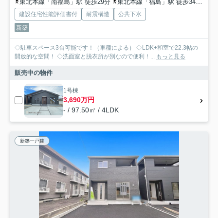
東北本線「南福島」駅 徒歩29分
東北本線「福島」駅 徒歩34分
福
建設住宅性能評価書付
耐震構造
公共下水
新築
◇駐車スペース3台可能です！（車種による） ◇LDK+和室で22.3帖の
開放的な空間！ ◇洗面室と脱衣所が別なので便利！...
もっと見る
販売中の物件
1号棟
3,690万円
- / 97.50㎡ / 4LDK
新築一戸建