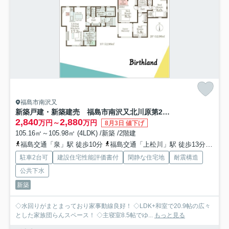
福島市南沢又
新築戸建・新築建売 福島市南沢又北川原第2 清水小・清水中
2,840
2,880
万円～
万円
8月3日 値下げ
105.16㎡～105.98㎡ (4LDK) /新築 /2階建
福島交通「泉」駅 徒歩10分
福島交通「上松川」駅 徒歩13分
福島
駐車2台可
建設住宅性能評価書付
閑静な住宅地
耐震構造
公共下水
新築
◇水回りがまとまっており家事動線良好！ ◇LDK+和室で20.9帖の広々
とした家族団らんスペース！ ◇主寝室8.5帖でゆ...
もっと見る