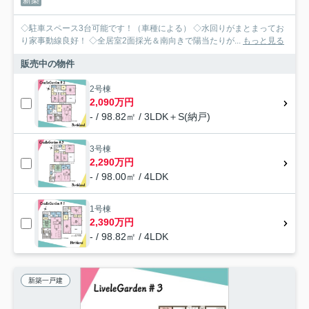
新築
◇駐車スペース3台可能です！（車種による） ◇水回りがまとまってお
り家事動線良好！ ◇全居室2面採光＆南向きで陽当たりが...
もっと見る
販売中の物件
2号棟
2,090万円
- / 98.82㎡ / 3LDK＋S(納戸)
3号棟
2,290万円
- / 98.00㎡ / 4LDK
1号棟
2,390万円
- / 98.82㎡ / 4LDK
新築一戸建