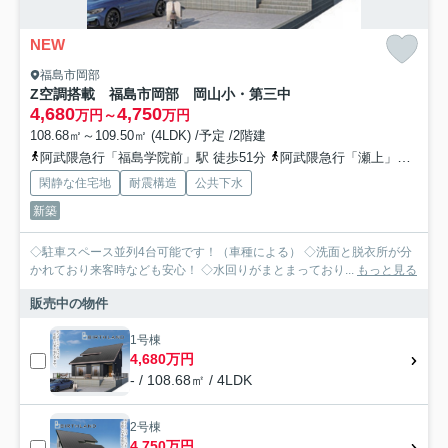
NEW
福島市岡部
Z空調搭載 福島市岡部 岡山小・第三中
4,680
4,750
万円～
万円
108.68㎡～109.50㎡ (4LDK) /予定 /2階建
阿武隈急行「福島学院前」駅 徒歩51分
阿武隈急行「瀬上」駅 徒歩62分
閑静な住宅地
耐震構造
公共下水
新築
◇駐車スペース並列4台可能です！（車種による） ◇洗面と脱衣所が分
かれており来客時なども安心！ ◇水回りがまとまっており...
もっと見る
販売中の物件
1号棟
4,680万円
- / 108.68㎡ / 4LDK
2号棟
4,750万円