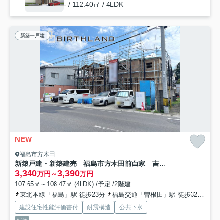
- / 112.40㎡ / 4LDK
新築一戸建
NEW
福島市方木田
新築戸建・新築建売 福島市方木田前白家 吉井田小・第一中
3,340
3,390
万円～
万円
107.65㎡～108.47㎡ (4LDK) /予定 /2階建
東北本線「福島」駅 徒歩23分
福島交通「曽根田」駅 徒歩32分
東
建設住宅性能評価書付
耐震構造
公共下水