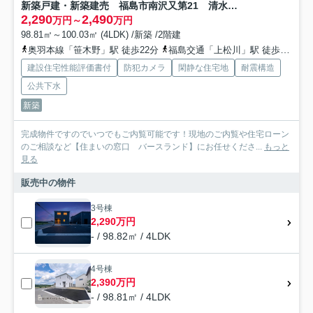
新築戸建・新築建売 福島市南沢又第21 清水小学校・清水中学校
2,290
2,490
万円～
万円
98.81㎡～100.03㎡ (4LDK) /新築 /2階建
奥羽本線「笹木野」駅 徒歩22分
福島交通「上松川」駅 徒歩24分
建設住宅性能評価書付
防犯カメラ
閑静な住宅地
耐震構造
公共下水
新築
完成物件ですのでいつでもご内覧可能です！現地のご内覧や住宅ローン
のご相談など【住まいの窓口 バースランド】にお任せくださ...
もっと
見る
販売中の物件
3号棟
2,290万円
- / 98.82㎡ / 4LDK
4号棟
2,390万円
- / 98.81㎡ / 4LDK