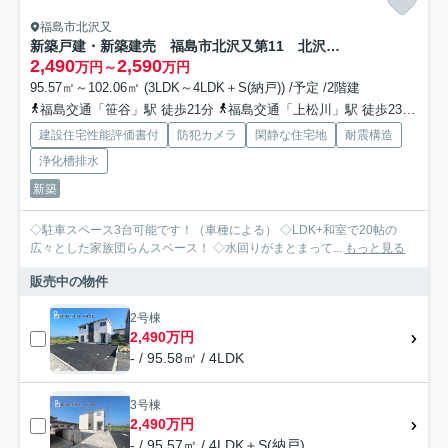
福島市北沢又
新築戸建・新築建売 福島市北沢又第11 北沢又小・信陵中
2,490
2,590
万円～
万円
95.57㎡～102.06㎡ (3LDK～4LDK＋S(納戸)) /予定 /2階建
福島交通「笹谷」駅 徒歩21分
福島交通「上松川」駅 徒歩23分
福
建設住宅性能評価書付
防犯カメラ
閑静な住宅地
耐震構造
浄化槽排水
新築
◇駐車スペース3台可能です！（車種による） ◇LDK+和室で20帖の
広々とした家族団らんスペース！ ◇水回りがまとまって...
もっと見る
販売中の物件
2号棟
2,490万円
- / 95.58㎡ / 4LDK
3号棟
2,490万円
- / 95.57㎡ / 4LDK＋S(納戸)