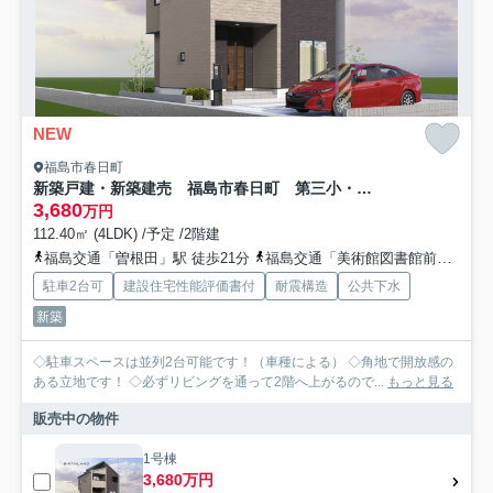
NEW
福島市春日町
新築戸建・新築建売 福島市春日町 第三小・第二中
3,680
万円
112.40㎡ (4LDK) /予定 /2階建
福島交通「曽根田」駅 徒歩21分
福島交通「美術館図書館前」駅 徒歩21分
駐車2台可
建設住宅性能評価書付
耐震構造
公共下水
新築
◇駐車スペースは並列2台可能です！（車種による） ◇角地で開放感の
ある立地です！ ◇必ずリビングを通って2階へ上がるので...
もっと見る
販売中の物件
1号棟
3,680万円