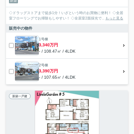
新築
◇ドラッグストアまで徒歩1分！いざという時のお買物に便利！ ◇全居
室フローリングでお掃除もしやすい！ ◇全居室2面採光で...
もっと見る
販売中の物件
1号棟
3,340万円
- / 108.47㎡ / 4LDK
2号棟
3,390万円
- / 107.65㎡ / 4LDK
新築一戸建