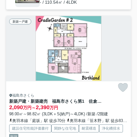
- / 110.54㎡ / 4LDK
新築一戸建
福島市さくら
新築戸建・新築建売 福島市さくら第1 佐倉小・西信中
2,090
2,390
万円～
万円
98.00㎡～98.82㎡ (3LDK＋S(納戸)～4LDK) /新築 /2階建
奥羽本線「庭坂」駅 徒歩70分
奥羽本線「笹木野」駅 徒歩83分
東
建設住宅性能評価書付
閑静な住宅地
耐震構造
浄化槽排水