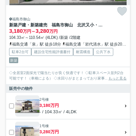
福島市御山
新築戸建・新築建売 福島市御山 北沢又小・信陵中
3,180
3,280
万円～
万円
104.33㎡～110.54㎡ (4LDK) /新築 /2階建
福島交通「泉」駅 徒歩18分
福島交通「岩代清水」駅 徒歩20分
福
駐車2台可
建設住宅性能評価書付
耐震構造
公共下水
新築
◇全居室2面採光で陽当たりが良く快適です！ ◇駐車スペース並列2台
可能です！（車種による） ◇水回りがまとまっており家事...
もっと見る
販売中の物件
2号棟
3,180万円
- / 104.33㎡ / 4LDK
1号棟
3,280万円