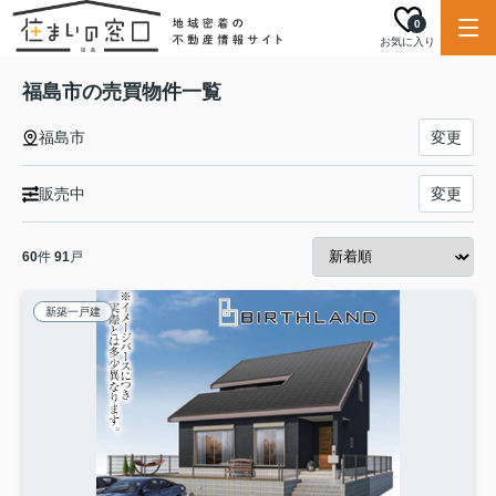
0
お気に入り
福島市の売買物件一覧
福島市
変更
販売中
変更
60
件
91
戸
新築一戸建