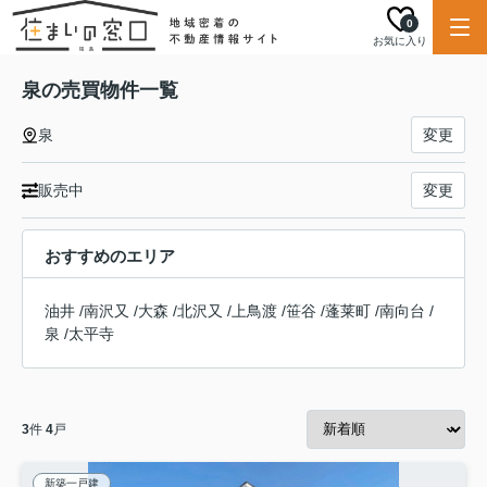
0
お気に入り
泉の売買物件一覧
泉
変更
販売中
変更
おすすめのエリア
油井
/
南沢又
/
大森
/
北沢又
/
上鳥渡
/
笹谷
/
蓬莱町
/
南向台
/
泉
/
太平寺
3
件
4
戸
新築一戸建