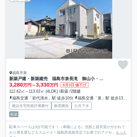
福島市泉
新築戸建・新築建売 福島市泉長滝 御山小・清水中
3,280
3,330
万円～
万円
8月3日 値下げ
112.62㎡～113.02㎡ (4LDK) /新築 /2階建
福島交通「岩代清水」駅 徒歩10分
福島交通「泉」駅 徒歩13分
福
建設住宅性能評価書付
耐震構造
公共下水
新築
駐車スペースは3台可能です！（車種による）洗面と脱衣室が分かれて
おり身支度などもスムーズ！福島西道路至近でお車でのアクセ...
もっと