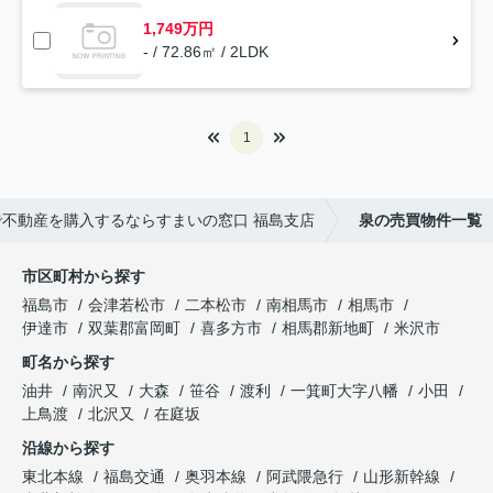
1,749万円
- / 72.86㎡ / 2LDK
1
不動産を購入するならすまいの窓口 福島支店
泉の売買物件一覧
市区町村から探す
福島市
会津若松市
二本松市
南相馬市
相馬市
伊達市
双葉郡富岡町
喜多方市
相馬郡新地町
米沢市
町名から探す
油井
南沢又
大森
笹谷
渡利
一箕町大字八幡
小田
上鳥渡
北沢又
在庭坂
沿線から探す
東北本線
福島交通
奥羽本線
阿武隈急行
山形新幹線