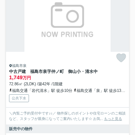
福島市泉
中古戸建 福島市泉字仲ノ町 御山小・清水中
1,749
万円
72.86㎡ (2LDK) /築42年 /1階建
福島交通「岩代清水」駅 徒歩10分
福島交通「泉」駅 徒歩13分
福
公共下水
＼内覧ご予約受付中です♪♪／ 物件探しのポイントや住宅ローンのご相談
など、スタッフが親身になってご案内いたします☆ お気...
もっと見る
販売中の物件