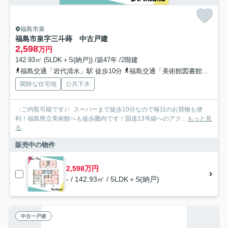
福島市泉
福島市泉字三斗蒔 中古戸建
2,598
万円
142.93㎡ (5LDK＋S(納戸)) /築47年 /2階建
福島交通「岩代清水」駅 徒歩10分
福島交通「美術館図書館前」駅 徒歩16分
閑静な住宅地
公共下水
〈ご内覧可能です♪〉スーパーまで徒歩10分なので毎日のお買物も便
利！福島県立美術館へも徒歩圏内です！国道13号線へのアク...
もっと見
る
販売中の物件
2,598万円
- / 142.93㎡ / 5LDK＋S(納戸)
中古一戸建