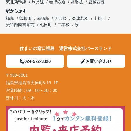
東北新幹線
只見線
会津鉄道
常磐線
磐越西線
駅から探す
福島
曽根田
南福島
西若松
会津若松
上松川
美術館図書館前
七日町
二本松
泉
住まいの窓口福島 運営株式会社バースランド
024-572-3820
お問い合わせ
〒960-8001
福島県福島市天神町8-19 1F
営業時間：
09：00～20：00
定休日：
火・水