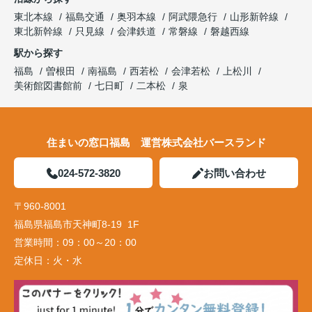
東北本線
福島交通
奥羽本線
阿武隈急行
山形新幹線
東北新幹線
只見線
会津鉄道
常磐線
磐越西線
駅から探す
福島
曽根田
南福島
西若松
会津若松
上松川
美術館図書館前
七日町
二本松
泉
住まいの窓口福島 運営株式会社バースランド
024-572-3820
お問い合わせ
〒960-8001
福島県福島市天神町8-19 1F
営業時間：
09：00～20：00
定休日：
火・水