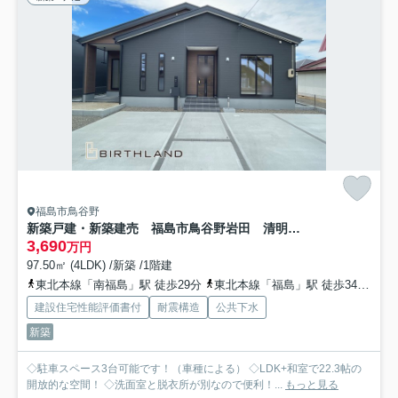
福島市鳥谷野
新築戸建・新築建売 福島市鳥谷野岩田 清明小・福島第一中
3,690
万円
97.50㎡ (4LDK) /新築 /1階建
東北本線「南福島」駅 徒歩29分
東北本線「福島」駅 徒歩34分
福
建設住宅性能評価書付
耐震構造
公共下水
新築
◇駐車スペース3台可能です！（車種による） ◇LDK+和室で22.3帖の
開放的な空間！ ◇洗面室と脱衣所が別なので便利！...
もっと見る