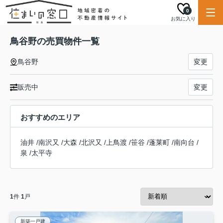
0
お気に入り
鳥谷野の売買物件一覧
鳥谷野
変更
販売中
変更
おすすめのエリア
油井
/
南沢又
/
大森
/
北沢又
/
上鳥渡
/
笹谷
/
蓬莱町
/
南向台
/
泉
/
太平寺
1
件
1
戸
新築一戸建