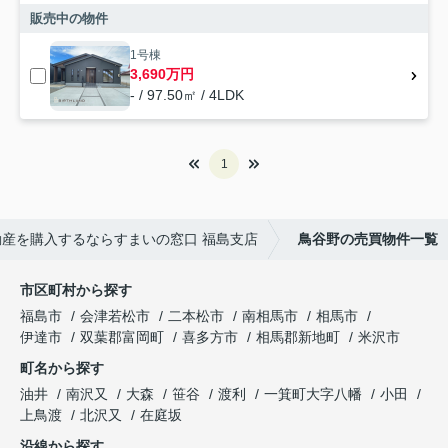
販売中の物件
1号棟
3,690万円
- / 97.50㎡ / 4LDK
1
産を購入するならすまいの窓口 福島支店
鳥谷野の売買物件一覧
市区町村から探す
福島市
会津若松市
二本松市
南相馬市
相馬市
伊達市
双葉郡富岡町
喜多方市
相馬郡新地町
米沢市
町名から探す
油井
南沢又
大森
笹谷
渡利
一箕町大字八幡
小田
上鳥渡
北沢又
在庭坂
沿線から探す