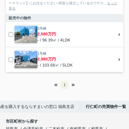
ースランド】にお任せください♪和室も独立しているのでゲス...
もっと
見る
販売中の物件
3号棟
2,580万円
- / 96.39㎡ / 4LDK
1号棟
2,980万円
- / 103.68㎡ / 5LDK
1
産を購入するならすまいの窓口 福島支店
行仁町の売買物件一覧
市区町村から探す
福島市
会津若松市
二本松市
南相馬市
相馬市