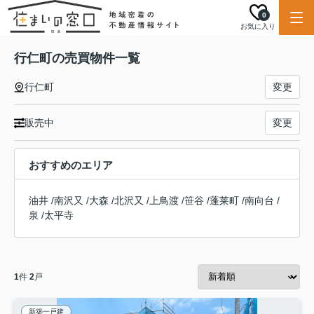
0
お気に入り
行仁町の売買物件一覧
行仁町
変更
販売中
変更
おすすめのエリア
油井
/
南沢又
/
大森
/
北沢又
/
上鳥渡
/
笹谷
/
蓬莱町
/
南向台
/
泉
/
太平寺
1
件
2
戸
新築一戸建