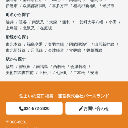
伊達市
双葉郡富岡町
喜多方市
相馬郡新地町
米沢市
町名から探す
油井
笹谷
南沢又
大森
渡利
一箕町大字八幡
小田
上鳥渡
北沢又
在庭坂
沿線から探す
東北本線
福島交通
奥羽本線
阿武隈急行
山形新幹線
東北新幹線
只見線
会津鉄道
常磐線
磐越西線
駅から探す
福島
曽根田
南福島
西若松
会津若松
美術館図書館前
上松川
七日町
二本松
安達
住まいの窓口福島 運営株式会社バースランド
024-572-3820
お問い合わせ
〒960-8001