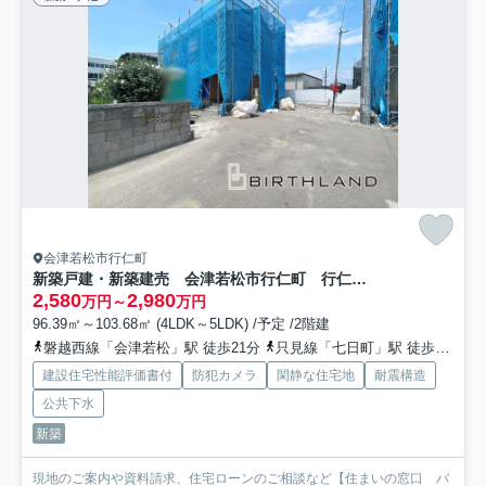
会津若松市行仁町
新築戸建・新築建売 会津若松市行仁町 行仁小学校・第一中学校
2,580
2,980
万円～
万円
96.39㎡～103.68㎡ (4LDK～5LDK) /予定 /2階建
磐越西線「会津若松」駅 徒歩21分
只見線「七日町」駅 徒歩26分
建設住宅性能評価書付
防犯カメラ
閑静な住宅地
耐震構造
公共下水
新築
現地のご案内や資料請求、住宅ローンのご相談など【住まいの窓口 バ