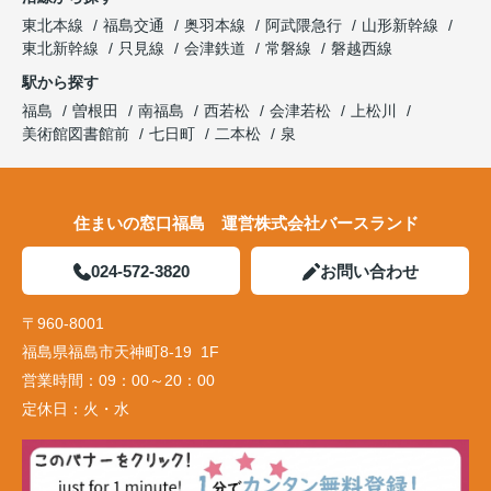
東北本線
福島交通
奥羽本線
阿武隈急行
山形新幹線
東北新幹線
只見線
会津鉄道
常磐線
磐越西線
駅から探す
福島
曽根田
南福島
西若松
会津若松
上松川
美術館図書館前
七日町
二本松
泉
住まいの窓口福島 運営株式会社バースランド
024-572-3820
お問い合わせ
〒960-8001
福島県福島市天神町8-19 1F
営業時間：
09：00～20：00
定休日：
火・水