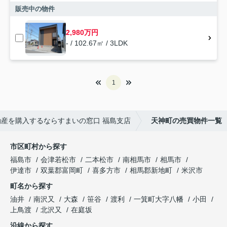
販売中の物件
2,980万円
- / 102.67㎡ / 3LDK
1
産を購入するならすまいの窓口 福島支店
天神町の売買物件一覧
市区町村から探す
福島市
会津若松市
二本松市
南相馬市
相馬市
伊達市
双葉郡富岡町
喜多方市
相馬郡新地町
米沢市
町名から探す
油井
南沢又
大森
笹谷
渡利
一箕町大字八幡
小田
上鳥渡
北沢又
在庭坂
沿線から探す