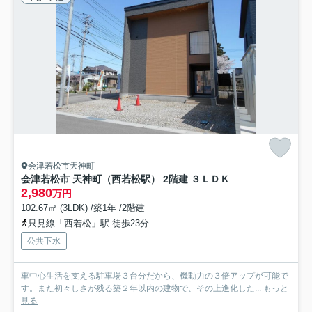
会津若松市天神町
会津若松市 天神町（西若松駅） 2階建 ３ＬＤＫ
2,980
万円
102.67㎡ (3LDK) /築1年 /2階建
只見線「西若松」駅 徒歩23分
公共下水
車中心生活を支える駐車場３台分だから、機動力の３倍アップが可能で
す。また初々しさが残る築２年以内の建物で、その上進化した...
もっと
見る