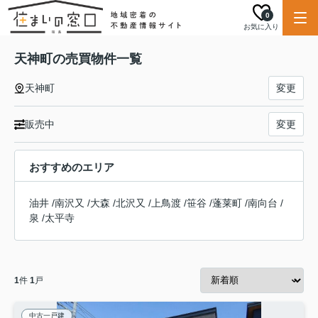
0
お気に入り
天神町の売買物件一覧
天神町
変更
販売中
変更
おすすめのエリア
油井
/
南沢又
/
大森
/
北沢又
/
上鳥渡
/
笹谷
/
蓬莱町
/
南向台
/
泉
/
太平寺
1
件
1
戸
中古一戸建