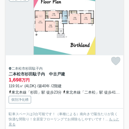
二本松市杉田駄子内
二本松市杉田駄子内 中古戸建
1,698
万円
119.91㎡ (4LDK) /築40年 /2階建
東北本線「杉田」駅 徒歩23分
東北本線「二本松」駅 徒歩41分
東
個別浄化槽
駐車スペースは3台可能です！（車種による）南向きで陽当たりが良く
快適な間取り！全居室フローリングでお掃除もしやすいです！...
もっと
見る