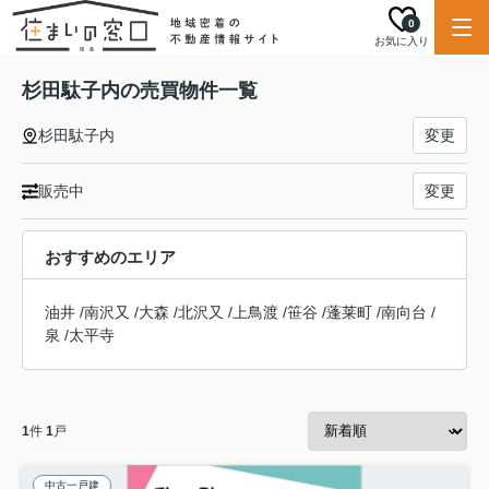
0
お気に入り
杉田駄子内の売買物件一覧
杉田駄子内
変更
販売中
変更
おすすめのエリア
油井
/
南沢又
/
大森
/
北沢又
/
上鳥渡
/
笹谷
/
蓬莱町
/
南向台
/
泉
/
太平寺
1
件
1
戸
中古一戸建