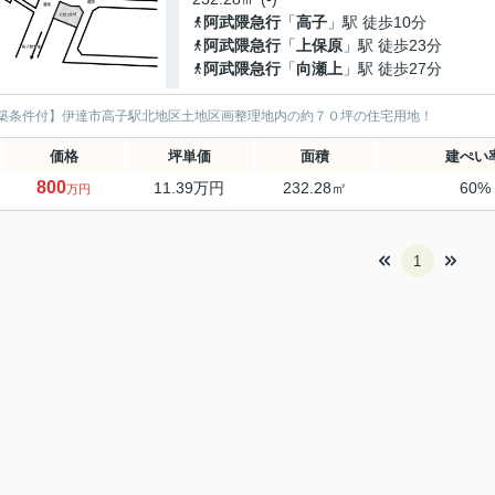
阿武隈急行
「
高子
」駅 徒歩10分
阿武隈急行
「
上保原
」駅 徒歩23分
阿武隈急行
「
向瀬上
」駅 徒歩27分
築条件付】伊達市高子駅北地区土地区画整理地内の約７０坪の住宅用地！
価格
坪単価
面積
建ぺい
800
11.39万円
232.28㎡
60%
万円
1