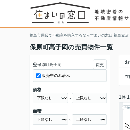
福島市周辺で不動産を購入するならすまいの窓口 福島支店
保原町高子岡の売買物件一覧
お
保原町高子岡
変更
販売中のみ表示
在
価格
1
1
件
～
売地
面積
～