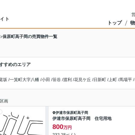
営
トップ
物
保原町高子岡の売買物件一覧
すすめのエリア
庭坂
/
一箕町大字八幡
/
小田
/
笹谷
/
渡利
/
花見ケ丘
/
日新町
/
上町
/
馬場平
/
区画
伊達市
保原町高子岡
伊達市保原町高子岡 住宅用地
800
万円
232.28㎡ (-)