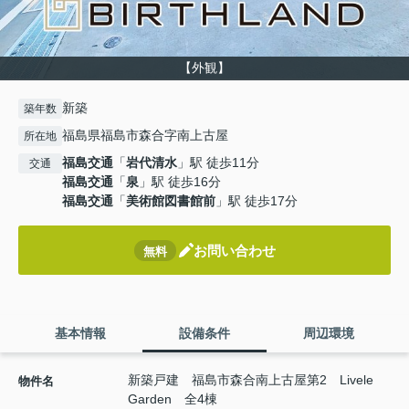
【外観】
新築
築年数
福島県福島市森合字南上古屋
所在地
福島交通
「
岩代清水
」駅 徒歩11分
交通
福島交通
「
泉
」駅 徒歩16分
福島交通
「
美術館図書館前
」駅 徒歩17分
お問い合わせ
無料
基本情報
設備条件
周辺環境
新築戸建 福島市森合南上古屋第2 Livele
物件名
Garden 全4棟