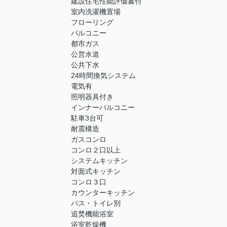
建設住宅性能評価書付
室内洗濯機置場
フローリング
バルコニー
都市ガス
公営水道
公共下水
24時間換気システム
電気有
照明器具付き
インナーバルコニー
駐車3台可
耐震構造
ガスコンロ
コンロ２口以上
システムキッチン
対面式キッチン
コンロ３口
カウンターキッチン
バス・トイレ別
追焚機能浴室
浴室乾燥機