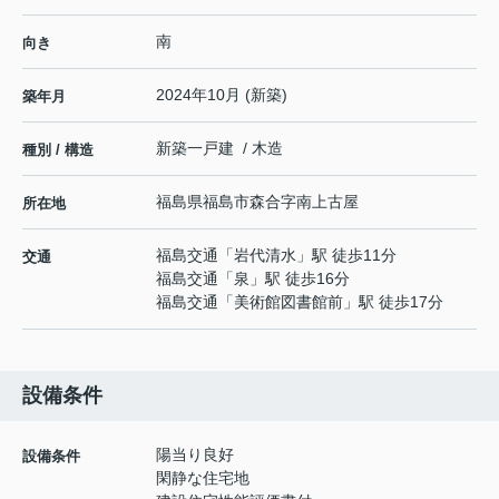
南
向き
2024年10月 (新築)
築年月
新築一戸建 / 木造
種別 / 構造
福島県
福島市
森合
字南上古屋
所在地
福島交通
「
岩代清水
」駅 徒歩11分
交通
福島交通
「
泉
」駅 徒歩16分
福島交通
「
美術館図書館前
」駅 徒歩17分
設備条件
陽当り良好
設備条件
閑静な住宅地