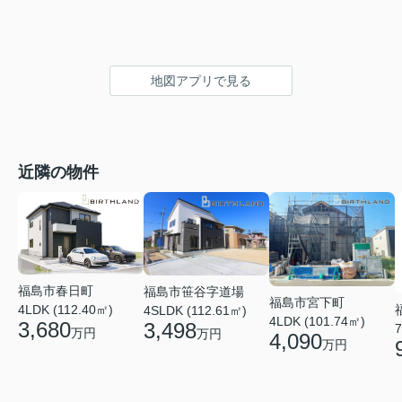
地図アプリで見る
近隣の物件
福島市春日町
福島市笹谷字道場
福島市宮下町
4LDK (112.40㎡)
4SLDK (112.61㎡)
4LDK (101.74㎡)
3,680
3,498
7
万円
万円
4,090
万円