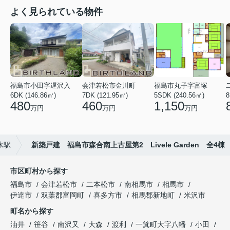
よく見られている物件
福島市小田字遅沢入
会津若松市金川町
福島市丸子字富塚
6DK (146.86㎡)
7DK (121.95㎡)
5SDK (240.56㎡)
8
480
460
1,150
万円
万円
万円
水駅
新築戸建 福島市森合南上古屋第2 Livele Garden 全4棟
市区町村から探す
福島市
会津若松市
二本松市
南相馬市
相馬市
伊達市
双葉郡富岡町
喜多方市
相馬郡新地町
米沢市
町名から探す
油井
笹谷
南沢又
大森
渡利
一箕町大字八幡
小田