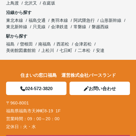
上鳥渡
北沢又
在庭坂
沿線から探す
東北本線
福島交通
奥羽本線
阿武隈急行
山形新幹線
東北新幹線
只見線
会津鉄道
常磐線
磐越西線
駅から探す
福島
曽根田
南福島
西若松
会津若松
美術館図書館前
上松川
七日町
二本松
安達
住まいの窓口福島 運営株式会社バースランド
024-572-3820
お問い合わせ
〒960-8001
福島県福島市天神町8-19 1F
営業時間：
09：00～20：00
定休日：
火・水