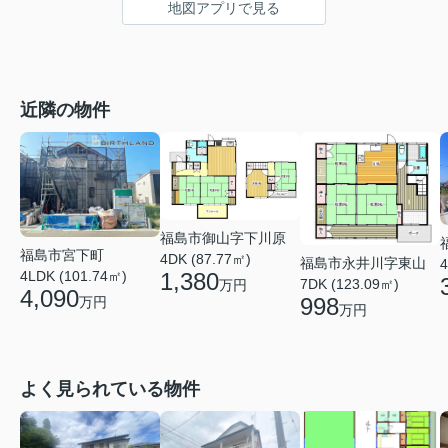
地図アプリで見る
近隣の物件
福島市御山字下川原
福島市宮下町
4DK (87.77㎡)
福島市永井川字東山
4
4LDK (101.74㎡)
1,380
7DK (123.09㎡)
万円
4,090
998
万円
万円
よく見られている物件