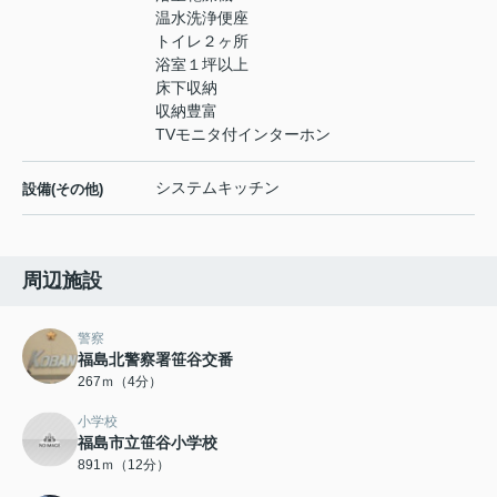
温水洗浄便座
トイレ２ヶ所
浴室１坪以上
床下収納
収納豊富
TVモニタ付インターホン
システムキッチン
設備(その他)
周辺施設
警察
福島北警察署笹谷交番
267ｍ（4分）
小学校
福島市立笹谷小学校
891ｍ（12分）