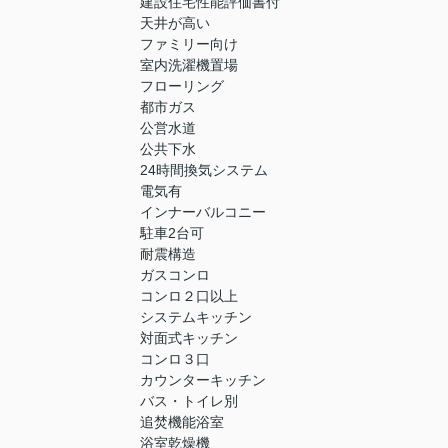
建設住宅性能評価書付
天井が高い
ファミリー向け
室内洗濯機置場
フローリング
都市ガス
公営水道
公共下水
24時間換気システム
電気有
インナーバルコニー
駐車2台可
耐震構造
ガスコンロ
コンロ２口以上
システムキッチン
対面式キッチン
コンロ３口
カウンターキッチン
バス・トイレ別
追焚機能浴室
浴室乾燥機