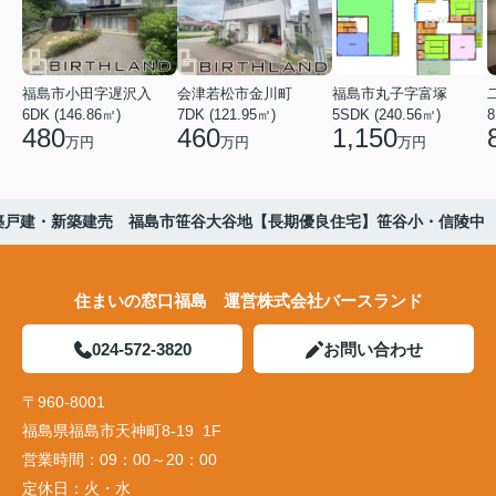
福島市小田字遅沢入
会津若松市金川町
福島市丸子字富塚
6DK (146.86㎡)
7DK (121.95㎡)
5SDK (240.56㎡)
8
480
460
1,150
万円
万円
万円
築戸建・新築建売 福島市笹谷大谷地【長期優良住宅】笹谷小・信陵中
住まいの窓口福島 運営株式会社バースランド
024-572-3820
お問い合わせ
〒960-8001
福島県福島市天神町8-19 1F
営業時間：
09：00～20：00
定休日：
火・水