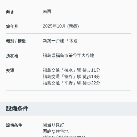
南西
向き
2025年10月 (新築)
築年月
新築一戸建 / 木造
種別 / 構造
福島県
福島市
笹谷
字大谷地
所在地
福島交通
「
桜水
」駅 徒歩11分
交通
福島交通
「
笹谷
」駅 徒歩18分
福島交通
「
平野
」駅 徒歩22分
設備条件
陽当り良好
設備条件
閑静な住宅地