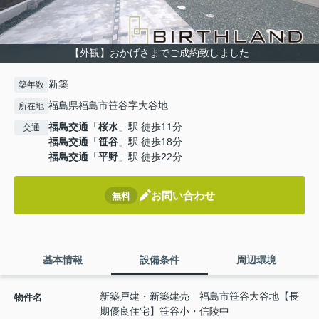
【外観】おかげさまでご成約致しました
新築
築年数
福島県福島市笹谷字大谷地
所在地
福島交通
「
桜水
」駅 徒歩11分
交通
福島交通
「
笹谷
」駅 徒歩18分
福島交通
「
平野
」駅 徒歩22分
お問い合わせ
無料
基本情報
設備条件
周辺環境
新築戸建・新築建売 福島市笹谷大谷地【長
物件名
期優良住宅】笹谷小・信陵中