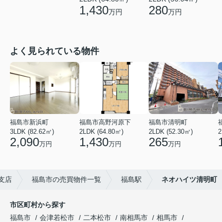
1,430
280
万円
万円
よく見られている物件
福島市新浜町
福島市高野河原下
福島市清明町
3LDK (82.62㎡)
2LDK (64.80㎡)
2LDK (52.30㎡)
2
2,090
1,430
265
万円
万円
万円
支店
福島市の売買物件一覧
福島駅
ネオハイツ清明町
市区町村から探す
福島市
会津若松市
二本松市
南相馬市
相馬市