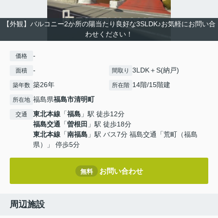
【外観】バルコニー2か所の陽当たり良好な3SLDK♪お気軽にお問い合
わせください！
-
価格
-
3LDK＋S(納戸)
面積
間取り
築26年
14階/15階建
築年数
所在階
福島県
福島市
清明町
所在地
東北本線
「
福島
」駅 徒歩12分
交通
福島交通
「
曽根田
」駅 徒歩18分
東北本線
「
南福島
」駅 バス7分 福島交通「荒町（福島
県）」 停歩5分
お問い合わせ
無料
周辺施設