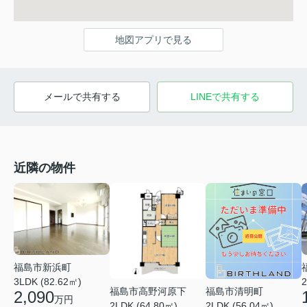
地図アプリで見る
メールで共有する
LINEで共有する
近隣の物件
福島市新浜町
3LDK (82.62㎡)
2
福島市高野河原下
福島市清明町
2,090
万円
2LDK (64.80㎡)
2LDK (56.04㎡)