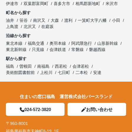
伊達市
双葉郡富岡町
喜多方市
相馬郡新地町
米沢市
町名から探す
油井
笹谷
南沢又
大森
渡利
一箕町大字八幡
小田
上鳥渡
北沢又
在庭坂
沿線から探す
東北本線
福島交通
奥羽本線
阿武隈急行
山形新幹線
東北新幹線
只見線
会津鉄道
常磐線
磐越西線
駅から探す
福島
曽根田
南福島
西若松
会津若松
美術館図書館前
上松川
七日町
二本松
安達
住まいの窓口福島 運営株式会社バースランド
024-572-3820
お問い合わせ
〒960-8001
福島県福島市天神町8-19 1F