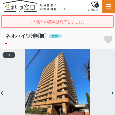
0
お気に入り
この物件の募集は終了しました。
ネオハイツ清明町
空室0
-
1
/
11