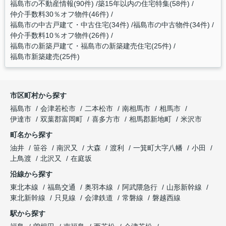
福島市の不動産情報(90件)
築15年以内の住宅特集(58件)
仲介手数料30％オフ物件(46件)
福島市の中古戸建て・中古住宅(34件)
福島市の中古物件(34件)
仲介手数料10％オフ物件(26件)
福島市の新築戸建て・福島市の新築建売住宅(25件)
福島市新築建売(25件)
市区町村から探す
福島市
会津若松市
二本松市
南相馬市
相馬市
伊達市
双葉郡富岡町
喜多方市
相馬郡新地町
米沢市
町名から探す
油井
笹谷
南沢又
大森
渡利
一箕町大字八幡
小田
上鳥渡
北沢又
在庭坂
沿線から探す
東北本線
福島交通
奥羽本線
阿武隈急行
山形新幹線
東北新幹線
只見線
会津鉄道
常磐線
磐越西線
駅から探す