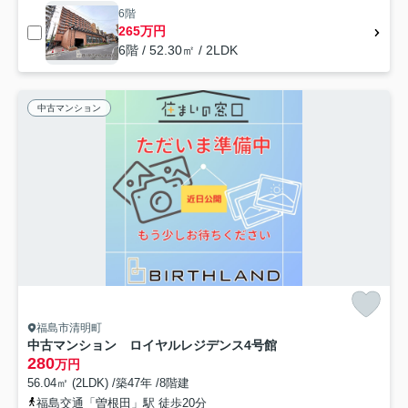
6階
265万円
6階 / 52.30㎡ / 2LDK
中古マンション
福島市清明町
中古マンション ロイヤルレジデンス4号館
280
万円
56.04㎡ (2LDK) /築47年 /8階建
福島交通「曽根田」駅 徒歩20分