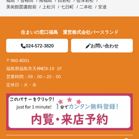
福島
曽根田
南福島
西若松
会津若松
美術館図書館前
上松川
七日町
二本松
安達
住まいの窓口福島 運営株式会社バースランド
024-572-3820
お問い合わせ
〒960-8001
福島県福島市天神町8-19 1F
営業時間：
09：00～20：00
定休日：
火・水