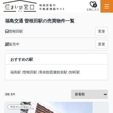
0
お気に入り
福島交通 曽根田駅の売買物件一覧
曽根田駅
変更
販売中
変更
おすすめの駅
福島駅
/
曽根田駅
/
美術館図書館前駅
/
卸町駅
3
棟
3
件
中古マンション