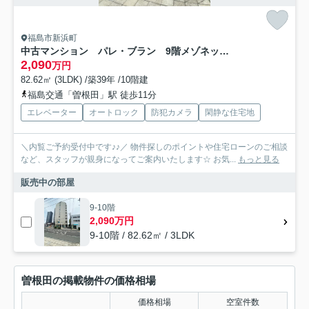
福島市新浜町
中古マンション パレ・ブラン 9階メゾネットタイプ 眺望良好
2,090
万円
82.62㎡ (3LDK) /築39年 /10階建
福島交通「曽根田」駅 徒歩11分
エレベーター
オートロック
防犯カメラ
閑静な住宅地
＼内覧ご予約受付中です♪♪／ 物件探しのポイントや住宅ローンのご相談
など、スタッフが親身になってご案内いたします☆ お気...
もっと見る
販売中の部屋
9-10階
2,090万円
9-10階 / 82.62㎡ / 3LDK
曽根田の掲載物件の価格相場
価格相場
空室件数