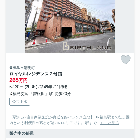
福島市清明町
ロイヤルレジデンス２号館
265
万円
52.30㎡ (2LDK) /築49年 /11階建
福島交通「曽根田」駅 徒歩20分
公共下水
【駅チカ×注目商業施設が身近な好バランス立地】 JR福島駅まで徒歩圏
内という利便性の高さが魅力のエリアです。 駅まで...
もっと見る
販売中の部屋