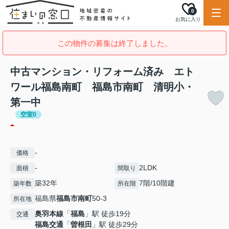
0
お気に入り
この物件の募集は終了しました。
中古マンション・リフォーム済み エト
ワール福島南町 福島市南町 清明小・
第一中
空室0
-
-
価格
-
2LDK
面積
間取り
築32年
7階/10階建
築年数
所在階
福島県
福島市
南町
50-3
所在地
奥羽本線
「
福島
」駅 徒歩19分
交通
福島交通
「
曽根田
」駅 徒歩29分