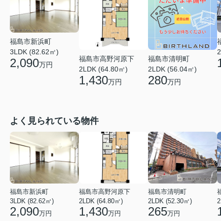
福島市新浜町
3LDK (82.62㎡)
2
福島市高野河原下
福島市清明町
2,090
万円
2LDK (64.80㎡)
2LDK (56.04㎡)
1,430
280
万円
万円
よく見られている物件
福島市新浜町
福島市高野河原下
福島市清明町
3LDK (82.62㎡)
2LDK (64.80㎡)
2LDK (52.30㎡)
2
2,090
1,430
265
万円
万円
万円