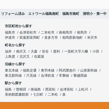
・リフォーム済み エトワール福島南町 福島市南町 清明小・第一中
市区町村から探す
福島市
会津若松市
二本松市
南相馬市
相馬市
伊達市
双葉郡富岡町
喜多方市
相馬郡新地町
米沢市
町名から探す
油井
南沢又
大森
笹谷
渡利
一箕町大字八幡
小田
上鳥渡
北沢又
在庭坂
沿線から探す
東北本線
福島交通
奥羽本線
阿武隈急行
山形新幹線
東北新幹線
只見線
会津鉄道
常磐線
磐越西線
駅から探す
福島
曽根田
南福島
西若松
会津若松
上松川
美術館図書館前
七日町
二本松
泉