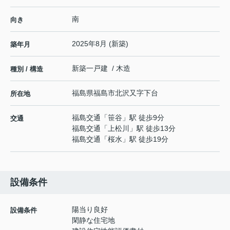
南
向き
2025年8月 (新築)
築年月
新築一戸建 / 木造
種別 / 構造
福島県
福島市
北沢又
字下台
所在地
福島交通
「
笹谷
」駅 徒歩9分
交通
福島交通
「
上松川
」駅 徒歩13分
福島交通
「
桜水
」駅 徒歩19分
設備条件
陽当り良好
設備条件
閑静な住宅地