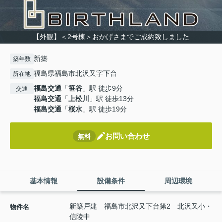
【外観】＜2号棟＞おかげさまでご成約致しました
新築
築年数
福島県福島市北沢又字下台
所在地
福島交通
「
笹谷
」駅 徒歩9分
交通
福島交通
「
上松川
」駅 徒歩13分
福島交通
「
桜水
」駅 徒歩19分
お問い合わせ
無料
基本情報
設備条件
周辺環境
新築戸建 福島市北沢又下台第2 北沢又小・
物件名
信陵中