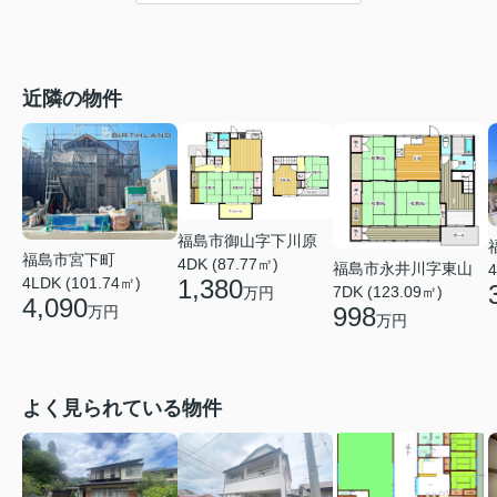
近隣の物件
福島市御山字下川原
福島市宮下町
4DK (87.77㎡)
福島市永井川字東山
4
4LDK (101.74㎡)
1,380
7DK (123.09㎡)
万円
4,090
998
万円
万円
よく見られている物件