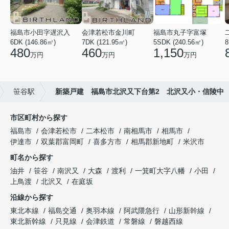
福島市小田字遅沢入
会津若松市金川町
福島市丸子字富塚
6DK (146.86㎡)
7DK (121.95㎡)
5SDK (240.56㎡)
8
480
460
1,150
万円
万円
万円
笹谷駅
新築戸建 福島市北沢又下台第2 北沢又小・信陵中
市区町村から探す
福島市
会津若松市
二本松市
南相馬市
相馬市
伊達市
双葉郡富岡町
喜多方市
相馬郡新地町
米沢市
町名から探す
油井
笹谷
南沢又
大森
渡利
一箕町大字八幡
小田
上鳥渡
北沢又
在庭坂
沿線から探す
東北本線
福島交通
奥羽本線
阿武隈急行
山形新幹線
東北新幹線
只見線
会津鉄道
常磐線
磐越西線