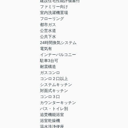
建設住宅性能評価書付
ファミリー向け
室内洗濯機置場
フローリング
都市ガス
公営水道
公共下水
24時間換気システム
電気有
インナーバルコニー
駐車3台可
耐震構造
ガスコンロ
コンロ２口以上
システムキッチン
対面式キッチン
コンロ３口
カウンターキッチン
バス・トイレ別
追焚機能浴室
浴室乾燥機
温水洗浄便座