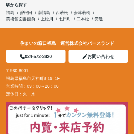
駅から探す
福島
曽根田
南福島
西若松
会津若松
美術館図書館前
上松川
七日町
二本松
安達
住まいの窓口福島 運営株式会社バースランド
024-572-3820
お問い合わせ
〒960-8001
福島県福島市天神町8-19 1F
営業時間：
09：00～20：00
定休日：
火・水