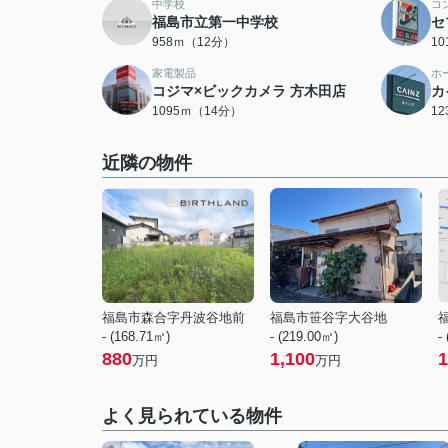
中学校
コ
福島市立第一中学校
セ
958ｍ（12分）
1
家電製品
ホ
コジマ×ビックカメラ 方木田店
カ
1095ｍ（14分）
1
近隣の物件
福島市森合字丹波谷地前
福島市笹谷字大谷地
- (168.71㎡)
- (219.00㎡)
-
880
1,100
1
万円
万円
よく見られている物件