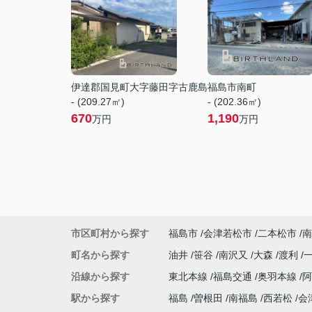
伊達郡国見町大字藤田字古鹿島
福島市南町
- (209.27㎡)
- (202.36㎡)
670
1,190
万円
万円
市区町村から探す
福島市
会津若松市
二本松市
南
町名から探す
油井
笹谷
南沢又
大森
渡利
沿線から探す
東北本線
福島交通
奥羽本線
駅から探す
福島
曽根田
南福島
西若松
会