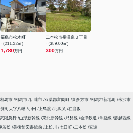
福島市松木町
二本松市岳温泉３丁目
- (211.32㎡)
- (389.00㎡)
1,780
300
万円
万円
相馬市
相馬市
伊達市
双葉郡富岡町
喜多方市
相馬郡新地町
米沢市
一箕町大字八幡
小田
上鳥渡
北沢又
在庭坂
阿武隈急行
山形新幹線
東北新幹線
只見線
会津鉄道
常磐線
磐越西線
津若松
美術館図書館前
上松川
七日町
二本松
安達