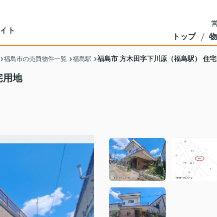
営
トップ
物
福島市 方木田字下川原（福島駅） 住
福島市の売買物件一覧
福島駅
宅用地