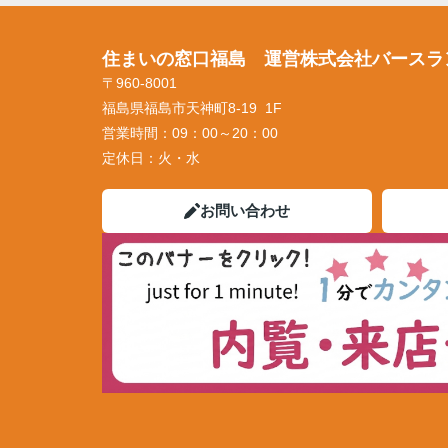
住まいの窓口福島 運営株式会社バースラ
〒960-8001
福島県福島市天神町8-19 1F
営業時間：
09：00～20：00
定休日：
火・水
お問い合わせ