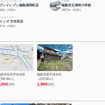
ンビニエンスストア
小学校
ブンイレブン福島清明町店
福島市立清明小学校
018ｍ（13分）
1027ｍ（13分）
ームセンター
インズ 方木田店
237ｍ（16分）
福島市笹谷字出水田
福島市泉字清水内
 (782.00㎡)
- (276.00㎡)
,800
1,980
万円
万円