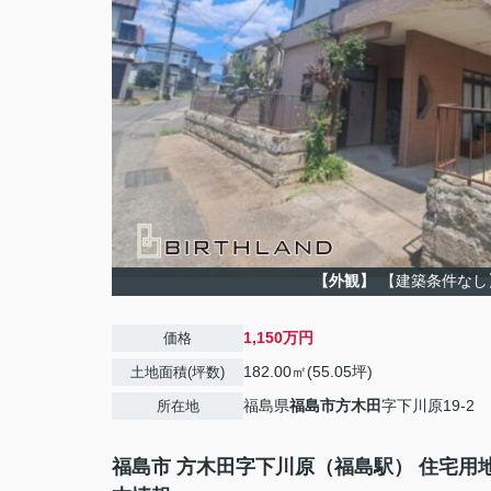
【外観】
【建築条件なし
1,150万円
価格
182.00㎡(55.05坪)
土地面積(坪数)
福島県
福島市
方木田
字下川原19-2
所在地
福島市 方木田字下川原（福島駅） 住宅用