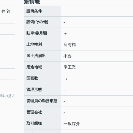
細情報
 住宅
設備条件
設備(その他)
-
駐車場/月額
-/-
土地権利
所有権
国土法届出
不要
用途地域
準工業
区画数
- / -
管理形態
-
情報の見方
管理員の勤務形態
-
管理会社
-
取引態様
一般媒介