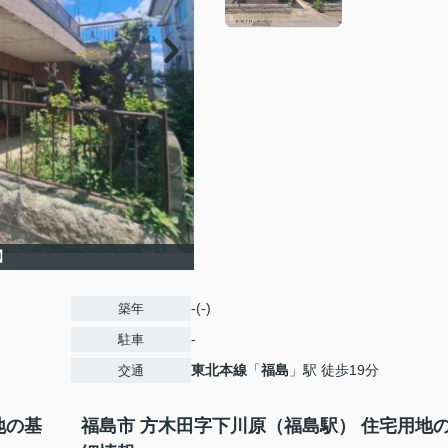
】
-(-)
築年
-
駐車
東北本線
「
福島
」駅 徒歩19分
交通
地の基
福島市 方木田字下川原（福島駅） 住宅用地