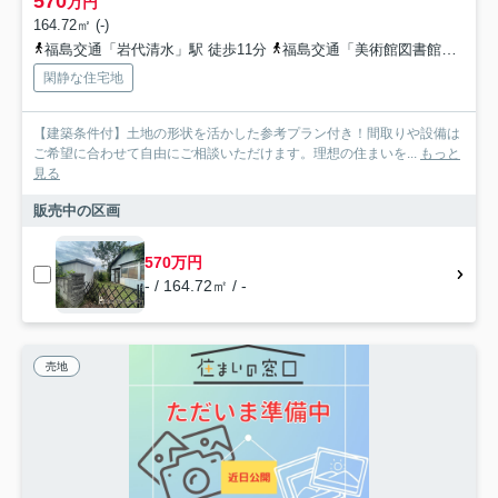
570
万円
164.72㎡ (-)
福島交通「岩代清水」駅 徒歩11分
福島交通「美術館図書館前」駅 徒歩12分
閑静な住宅地
【建築条件付】土地の形状を活かした参考プラン付き！間取りや設備は
ご希望に合わせて自由にご相談いただけます。理想の住まいを...
もっと
見る
販売中の区画
570万円
- / 164.72㎡ / -
売地