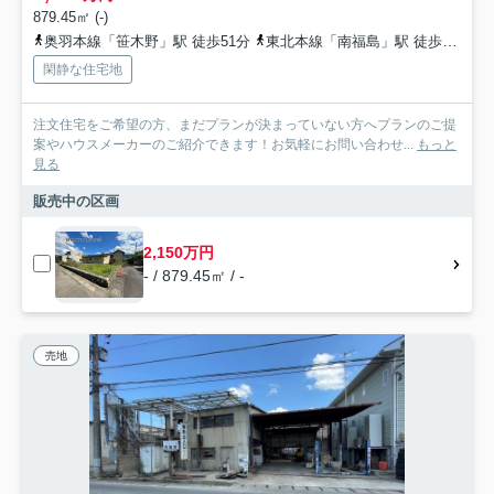
879.45㎡ (-)
奥羽本線「笹木野」駅 徒歩51分
東北本線「南福島」駅 徒歩56分
閑静な住宅地
注文住宅をご希望の方、まだプランが決まっていない方へプランのご提
案やハウスメーカーのご紹介できます！お気軽にお問い合わせ...
もっと
見る
販売中の区画
2,150万円
- / 879.45㎡ / -
売地