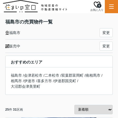
0
お気に入り
福島市の売買物件一覧
福島市
変更
販売中
変更
おすすめのエリア
福島市
/
会津若松市
/
二本松市
/
双葉郡富岡町
/
南相馬市
/
相馬市
/
伊達市
/
喜多方市
/
伊達郡国見町
/
大沼郡会津美里町
25
件
31
区画