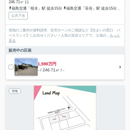
246.71㎡ (-)
福島交通「桜水」駅 徒歩15分
福島交通「笹谷」駅 徒歩15分
福島
公共下水
現地のご案内や資料請求、住宅ローンのご相談など【住まいの窓口 バ
ースランド】にお任せください！人気の笹谷エリアで、土地の...
もっと
見る
販売中の区画
1,590万円
- / 246.71㎡ / -
売地