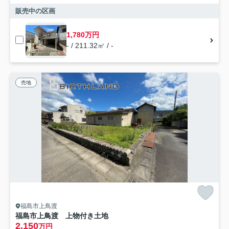
販売中の区画
1,780万円
- / 211.32㎡ / -
売地
福島市上鳥渡
福島市上鳥渡 上物付き土地
2,150
万円