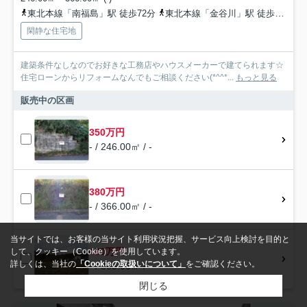
東北本線「南福島」駅 徒歩72分
東北本線「金谷川」駅 徒歩90分
閑静な住宅地
建築条件なしなのでお好きな工務店やハウスメーカーで建てられます☆
住宅ローンからリフォームなんでもご相談ください(*^^*...
もっと見る
販売中の区画
350万円
- / 246.00㎡ / -
380万円
- / 366.00㎡ / -
当サイトでは、お客様の当サイト利用状況把握、サービス向上検討を目的と
430万円
して、クッキー（Cookie）を使用しています。
詳しくは、当社の
「Cookieの取扱いについて」
をご確認ください。
- / 365.00㎡ / -
閉じる