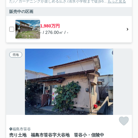
た♪／ガーデニングが楽しめる広さ♪清水小学校まで徒歩6...
もっと見る
販売中の区画
1,980万円
- / 276.00㎡ / -
売地
福島市笹谷
売り土地 福島市笹谷字大谷地 笹谷小・信陵中