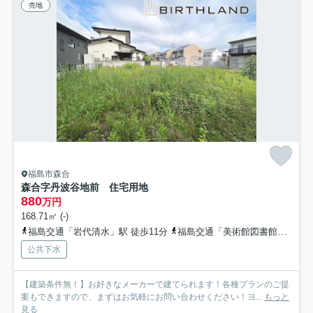
売地
福島市森合
森合字丹波谷地前 住宅用地
880
万円
168.71㎡ (-)
福島交通「岩代清水」駅 徒歩11分
福島交通「美術館図書館前」駅 徒歩11分
公共下水
【建築条件無！】お好きなメーカーで建てられます！各種プランのご提
案もできますので、まずはお気軽にお問い合わせください！ヨ...
もっと
見る