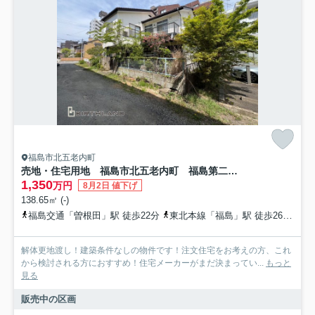
福島市北五老内町
売地・住宅用地 福島市北五老内町 福島第二小学校・福島第二中学校
1,350
万円
8月2日 値下げ
138.65㎡ (-)
福島交通「曽根田」駅 徒歩22分
東北本線「福島」駅 徒歩26分
福
解体更地渡し！建築条件なしの物件です！注文住宅をお考えの方、これ
から検討される方におすすめ！住宅メーカーがまだ決まってい...
もっと
見る
販売中の区画