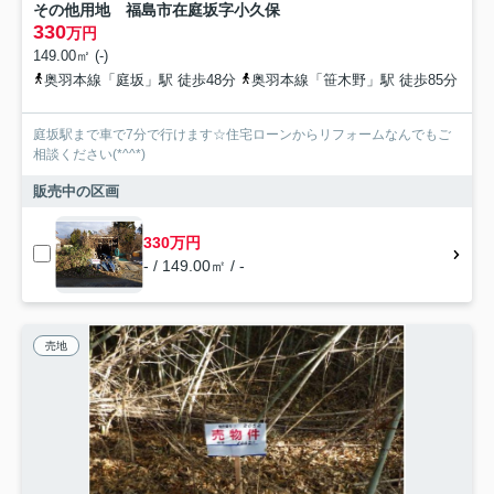
その他用地 福島市在庭坂字小久保
330
万円
149.00㎡ (-)
奥羽本線「庭坂」駅 徒歩48分
奥羽本線「笹木野」駅 徒歩85分
庭坂駅まで車で7分で行けます☆住宅ローンからリフォームなんでもご
相談ください(*^^*)
販売中の区画
330万円
- / 149.00㎡ / -
売地