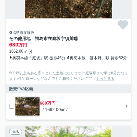
福島市在庭坂
その他用地 福島市在庭坂字須川端
680
万円
1662.00㎡ (-)
奥羽本線「庭坂」駅 徒歩45分
奥羽本線「笹木野」駅 徒歩82分
500坪以上もある広々とした土地になります☆庭塚駅まで車で8分になり
ます♪住宅ローンなどなんでもご相談ください(*^^*...
もっと見る
販売中の区画
680万円
- / 1662.00㎡ / -
売地