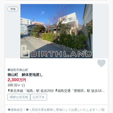
売地
福島市御山町
御山町 解体更地渡し
2,300
万円
168.32㎡ (-)
東北本線「福島」駅 徒歩24分
福島交通「曽根田」駅 徒歩14分
福
閑静な住宅地
公共下水
◆価格改定！◆＼現況古屋を解体し更地にしてお渡しいたします！／国