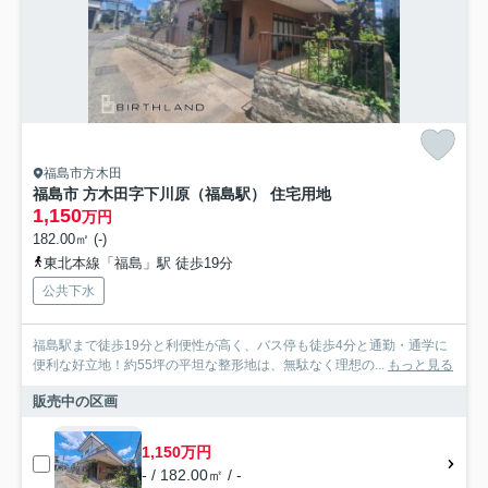
福島市方木田
福島市 方木田字下川原（福島駅） 住宅用地
1,150
万円
182.00㎡ (-)
東北本線「福島」駅 徒歩19分
公共下水
福島駅まで徒歩19分と利便性が高く、バス停も徒歩4分と通勤・通学に
便利な好立地！約55坪の平坦な整形地は、無駄なく理想の...
もっと見る
販売中の区画
1,150万円
- / 182.00㎡ / -