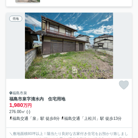
売地
福島市泉
福島市泉字清水内 住宅用地
1,980
万円
276.00㎡ (-)
福島交通「泉」駅 徒歩8分
福島交通「上松川」駅 徒歩13分
＼敷地面積80坪以上！陽当たり良好な古家付き住宅をお預かり致しまし