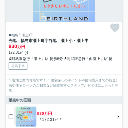
福島市瀬上町
売地 福島市瀬上町字谷地 瀬上小・瀬上中
830
万円
172.31㎡ (-)
阿武隈急行「瀬上」駅 徒歩6分
阿武隈急行「向瀬上」駅 徒歩19分
公共下水
＼現地ご案内可能です！／ 住宅探しのポイントや住宅購入までの資金計
画や住宅ローンのご相談など経験豊富なスタッフがお客様に...
もっと見
る
販売中の区画
830万円
- / 172.31㎡ / -