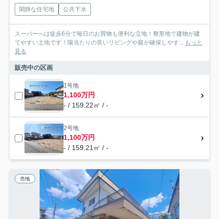
閑静な住宅地
公共下水
スーパーへは徒歩6分で毎日のお買物も便利な立地！整形地で建物が建
てやすい土地です！陽当たりの良いリビングや庭が確保しやす...
もっと
見る
販売中の区画
1号地
1,100万円
- / 159.22㎡ / -
2号地
1,100万円
- / 159.21㎡ / -
売地