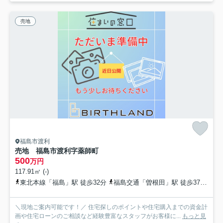
売地
福島市渡利
売地 福島市渡利字薬師町
500
万円
117.91㎡ (-)
東北本線「福島」駅 徒歩32分
福島交通「曽根田」駅 徒歩37分
東
＼現地ご案内可能です！／ 住宅探しのポイントや住宅購入までの資金計
画や住宅ローンのご相談など経験豊富なスタッフがお客様に...
もっと見