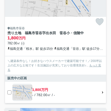
福島市笹谷
売り土地 福島市笹谷字出水田 笹谷小・信陵中
1,800
万円
782.00㎡ (-)
福島交通「桜水」駅 徒歩15分
福島交通「笹谷」駅 徒歩17分
福島
＼建築条件なし！お好きなハウスメーカーで建築可能です！／200坪以
上の広大な土地です！生活施設が充実しており住環境良好♪...
もっと見
る
販売中の区画
1,800万円
- / 782.00㎡ / -