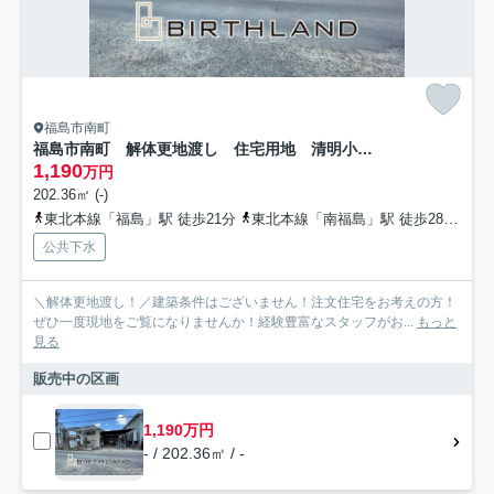
福島市南町
福島市南町 解体更地渡し 住宅用地 清明小・第一中
1,190
万円
202.36㎡ (-)
東北本線「福島」駅 徒歩21分
東北本線「南福島」駅 徒歩28分
福
公共下水
＼解体更地渡し！／建築条件はございません！注文住宅をお考えの方！
ぜひ一度現地をご覧になりませんか！経験豊富なスタッフがお...
もっと
見る
販売中の区画
1,190万円
- / 202.36㎡ / -