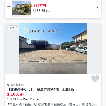
1,350万円
- / 138.65㎡ / -
売地
福島市渡利
【建築条件なし】 福島市渡利4期 全2区画
1,100
万円
159.21㎡～159.22㎡ (-)
東北本線「福島」駅 徒歩33分
福島交通「曽根田」駅 徒歩37分
福