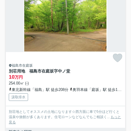
福島市在庭坂
別荘用地 福島市在庭坂字中ノ堂
10
万円
254.00㎡ (-)
東北新幹線「福島」駅 徒歩208分
奥羽本線「庭坂」駅 徒歩142分
汲取排水
別荘地としてオススメの土地になります☆西方面に車で5分ほど行くと
温泉や旅館が多くあります。住宅ローンなどなんでもご相談く...
もっと
見る