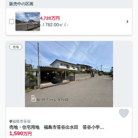
販売中の区画
4,720万円
- / 782.00㎡ / -
売地
福島市笹谷
売地・住宅用地 福島市笹谷出水田 笹谷小学校・信陵中学校
1,590
万円