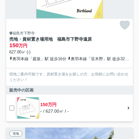
福島市下野寺
売地・資材置き場用地 福島市下野寺遠原
150
万円
627.00㎡ (-)
奥羽本線「庭坂」駅 徒歩16分
奥羽本線「笹木野」駅 徒歩32分
福
現地ご案内可能です。資材置き場をお探しの方、お気軽にお問い合わせ
ください！
販売中の区画
150万円
- / 627.00㎡ / -
売地