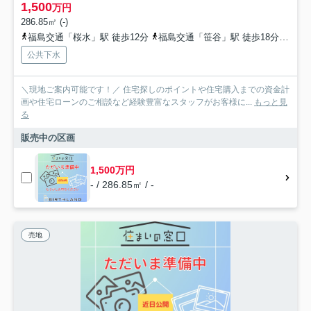
1,500
万円
286.85㎡ (-)
福島交通「桜水」駅 徒歩12分
福島交通「笹谷」駅 徒歩18分
福島
公共下水
＼現地ご案内可能です！／ 住宅探しのポイントや住宅購入までの資金計
画や住宅ローンのご相談など経験豊富なスタッフがお客様に...
もっと見
る
販売中の区画
1,500万円
- / 286.85㎡ / -
売地