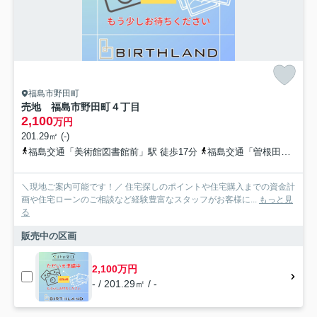
福島市野田町
売地 福島市野田町４丁目
2,100
万円
201.29㎡ (-)
福島交通「美術館図書館前」駅 徒歩17分
福島交通「曽根田」駅 徒歩20分
＼現地ご案内可能です！／ 住宅探しのポイントや住宅購入までの資金計
画や住宅ローンのご相談など経験豊富なスタッフがお客様に...
もっと見
る
販売中の区画
2,100万円
- / 201.29㎡ / -