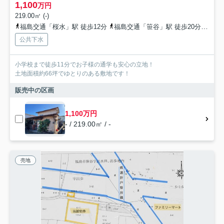
1,100
万円
219.00㎡ (-)
福島交通「桜水」駅 徒歩12分
福島交通「笹谷」駅 徒歩20分
福島
公共下水
小学校まで徒歩11分でお子様の通学も安心の立地！
土地面積約66坪でゆとりのある敷地です！
販売中の区画
1,100万円
- / 219.00㎡ / -
売地