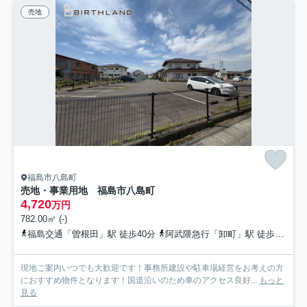
売地
福島市八島町
売地・事業用地 福島市八島町
4,720
万円
782.00㎡ (-)
福島交通「曽根田」駅 徒歩40分
阿武隈急行「卸町」駅 徒歩40分
現地ご案内いつでも大歓迎です！事務所建設や駐車場経営をお考えの方
におすすめ物件となります！国道沿いのため車のアクセス良好...
もっと
見る