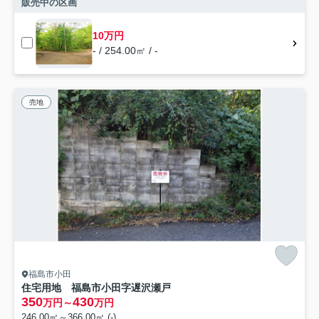
販売中の区画
10万円
- / 254.00㎡ / -
売地
福島市小田
住宅用地 福島市小田字遅沢瀬戸
350
430
万円～
万円
246.00㎡～366.00㎡ (-)