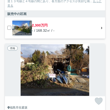
道１３号線と４号線の間にあり、各方面のアクセスが良好な南...
もっと
見る
販売中の区画
2,300万円
- / 168.32㎡ / -
売地
福島市在庭坂