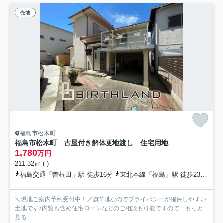
売地
福島市松木町
福島市松木町 古屋付き解体更地渡し 住宅用地
1,780
万円
211.32㎡ (-)
福島交通「曽根田」駅 徒歩16分
東北本線「福島」駅 徒歩23分
福
＼現地ご案内予約受付中！／旗竿地なのでプライバシーが確保しやすい
土地です♪内覧も含め住宅ローンなどのご相談も可能ですので...
もっと
見る