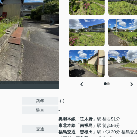
-(-)
築年
-
駐車
奥羽本線
「
笹木野
」駅 徒歩51分
東北本線
「
南福島
」駅 徒歩56分
交通
福島交通
「
曽根田
」駅 バス20分 福島交