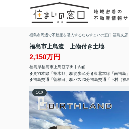
福島市周辺で不動産を購入するならすまいの窓口 福島支店
福島市上鳥渡 上物付き土地
2,150万円
福島県
福島市
上鳥渡
字田中内前
奥羽本線「笹木野」駅徒歩51分
東北本線「南福島」
福島交通「曽根田」駅バス20分福島交通「下村（福
1
/
10