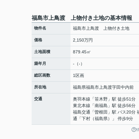
福島市上鳥渡 上物付き土地の基本情報
物件名
福島市上鳥渡 上物付き土地
価格
2,150万円
土地面積
879.45㎡
築年月
-（-）
総区画数
1区画
所在地
福島県
福島市
上鳥渡
字田中内前
交通
奥羽本線
「
笹木野
」駅 徒歩51分
東北本線
「
南福島
」駅 徒歩56分
福島交通
「
曽根田
」駅 バス20分
通「下村（福島県）」 停歩9分