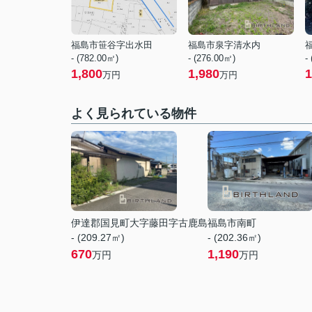
福島市笹谷字出水田
福島市泉字清水内
- (782.00㎡)
- (276.00㎡)
-
1,800
1,980
1
万円
万円
よく見られている物件
伊達郡国見町大字藤田字古鹿島
福島市南町
- (209.27㎡)
- (202.36㎡)
670
1,190
万円
万円