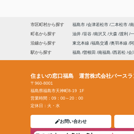
市区町村から探す
福島市
会津若松市
二本松市
南
町名から探す
油井
笹谷
南沢又
大森
渡利
沿線から探す
東北本線
福島交通
奥羽本線
駅から探す
福島
曽根田
南福島
西若松
会
住まいの窓口福島 運営株式会社バースラ
〒960-8001
福島県福島市天神町8-19 1F
営業時間：
09：00～20：00
定休日：
火・水
お問い合わせ