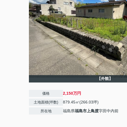
【外観】
2,150万円
価格
879.45㎡(266.03坪)
土地面積(坪数)
福島県
福島市
上鳥渡
字田中内前
所在地