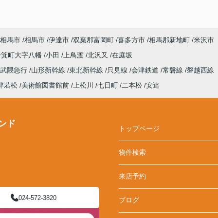
相馬市
相馬市
伊達市
双葉郡富岡町
喜多方市
相馬郡新地町
米沢市
一箕町大字八幡
小田
上鳥渡
北沢又
在庭坂
阿武隈急行
山形新幹線
東北新幹線
只見線
会津鉄道
常磐線
磐越西線
津若松
美術館図書館前
上松川
七日町
二本松
安達
ンド
トップページ
物件検索
来店予約
024-572-3820
ブログ