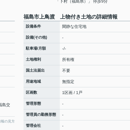
「下村（福島県）」 停歩9分
福島市上鳥渡 上物付き土地の詳細情報
設備条件
閑静な住宅地
設備(その他)
-
駐車場/月額
-/-
土地権利
所有権
国土法届出
不要
用途地域
無指定
区画数
1区画 / 1戸
管理形態
-
 福島交
管理員の勤務形態
-
情報の見方
管理会社
-