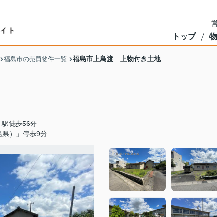
営
トップ
物
福島市上鳥渡 上物付き土地
福島市の売買物件一覧
駅徒歩56分
島県）」停歩9分