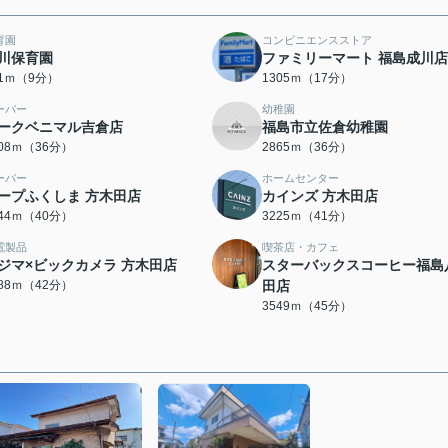
育園
コンビニエンスストア
川保育園
ファミリーマート 福島成川店
61ｍ（9分）
1305ｍ（17分）
ーパー
幼稚園
ークベニマル吉倉店
福島市立佐倉幼稚園
808ｍ（36分）
2865ｍ（36分）
ーパー
ホームセンター
ープふくしま 方木田店
カインズ 方木田店
144ｍ（40分）
3225ｍ（41分）
電製品
喫茶店・カフェ
ジマ×ビックカメラ 方木田店
スターバックスコーヒー福島
288ｍ（42分）
田店
3549ｍ（45分）