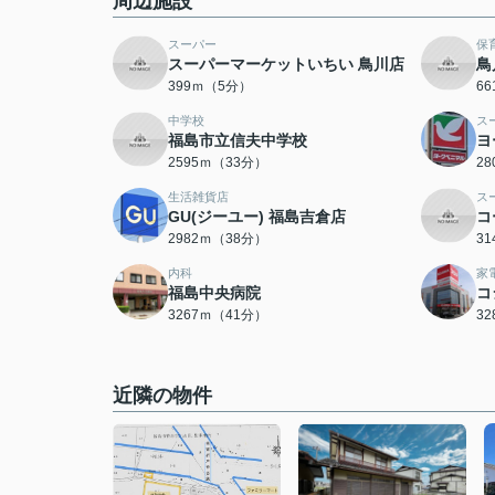
周辺施設
スーパー
保
スーパーマーケットいちい 鳥川店
鳥
399ｍ（5分）
6
中学校
ス
福島市立信夫中学校
ヨ
2595ｍ（33分）
2
生活雑貨店
ス
GU(ジーユー) 福島吉倉店
コ
2982ｍ（38分）
3
内科
家
福島中央病院
コ
3267ｍ（41分）
3
近隣の物件