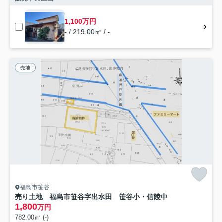
1,100万円
- / 219.00㎡ / -
売地
福島市笹谷
売り土地 福島市笹谷字出水田 笹谷小・信陵中
1,800
万円
782.00㎡ (-)