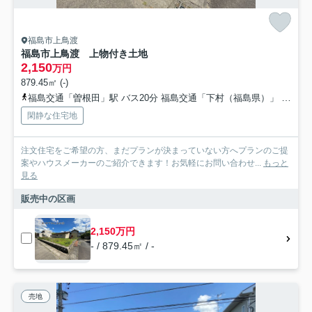
福島市上鳥渡
福島市上鳥渡 上物付き土地
2,150
万円
879.45㎡ (-)
福島交通「曽根田」駅 バス20分 福島交通「下村（福島県）」 停歩9分
閑静な住宅地
注文住宅をご希望の方、まだプランが決まっていない方へプランのご提
案やハウスメーカーのご紹介できます！お気軽にお問い合わせ...
もっと
見る
販売中の区画
2,150万円
- / 879.45㎡ / -
売地