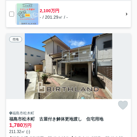
2,100万円
- / 201.29㎡ / -
売地
福島市松木町
福島市松木町 古屋付き解体更地渡し 住宅用地
1,780
万円
211.32㎡ (-)