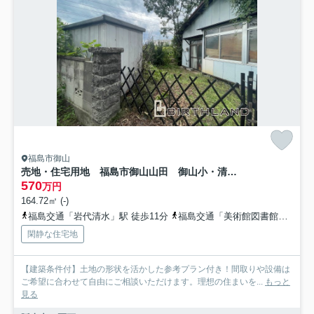
福島市御山
売地・住宅用地 福島市御山山田 御山小・清水中
570
万円
164.72㎡ (-)
福島交通「岩代清水」駅 徒歩11分
福島交通「美術館図書館前」駅 徒歩12分
閑静な住宅地
【建築条件付】土地の形状を活かした参考プラン付き！間取りや設備は
ご希望に合わせて自由にご相談いただけます。理想の住まいを...
もっと
見る