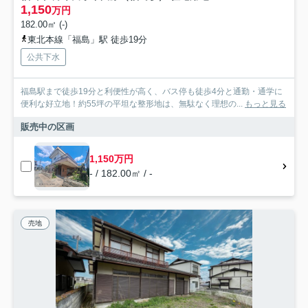
1,150
万円
182.00㎡ (-)
東北本線「福島」駅 徒歩19分
公共下水
福島駅まで徒歩19分と利便性が高く、バス停も徒歩4分と通勤・通学に
便利な好立地！約55坪の平坦な整形地は、無駄なく理想の...
もっと見る
販売中の区画
1,150万円
- / 182.00㎡ / -
売地