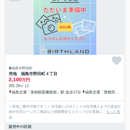
福島市野田町
売地 福島市野田町４丁目
2,100
万円
201.29㎡ (-)
福島交通「美術館図書館前」駅 徒歩17分
福島交通「曽根田」駅 徒歩20分
＼現地ご案内可能です！／ 住宅探しのポイントや住宅購入までの資金計
画や住宅ローンのご相談など経験豊富なスタッフがお客様に...
もっと見
る
販売中の区画