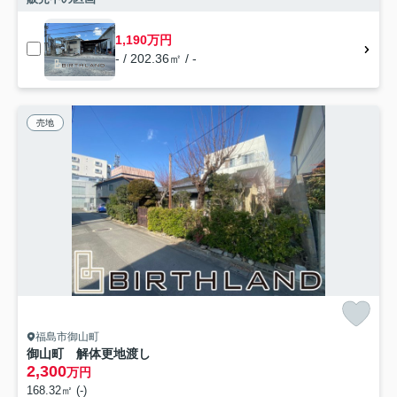
1,190万円
- / 202.36㎡ / -
売地
福島市御山町
御山町 解体更地渡し
2,300
万円
168.32㎡ (-)