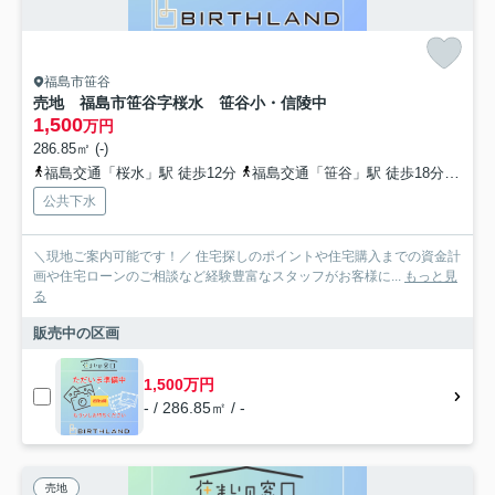
福島市笹谷
売地 福島市笹谷字桜水 笹谷小・信陵中
1,500
万円
286.85㎡ (-)
福島交通「桜水」駅 徒歩12分
福島交通「笹谷」駅 徒歩18分
福島
公共下水
＼現地ご案内可能です！／ 住宅探しのポイントや住宅購入までの資金計
画や住宅ローンのご相談など経験豊富なスタッフがお客様に...
もっと見
る
販売中の区画
1,500万円
- / 286.85㎡ / -
売地