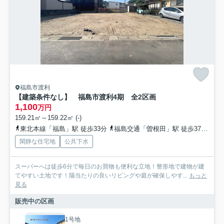
福島市渡利
【建築条件なし】 福島市渡利4期 全2区画
1,100
万円
159.21㎡～159.22㎡ (-)
東北本線「福島」駅 徒歩33分
福島交通「曽根田」駅 徒歩37分
福
閑静な住宅地
公共下水
スーパーへは徒歩6分で毎日のお買物も便利な立地！整形地で建物が建
てやすい土地です！陽当たりの良いリビングや庭が確保しやす...
もっと
見る
販売中の区画
1号地