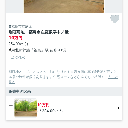
福島市在庭坂
別荘用地 福島市在庭坂字中ノ堂
10
万円
254.00㎡ (-)
東北新幹線「福島」駅 徒歩208分
汲取排水
別荘地としてオススメの土地になります☆西方面に車で5分ほど行くと
温泉や旅館が多くあります。住宅ローンなどなんでもご相談く...
もっと
見る
販売中の区画
10万円
- / 254.00㎡ / -