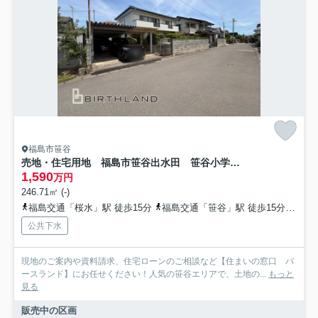
福島市笹谷
売地・住宅用地 福島市笹谷出水田 笹谷小学校・信陵中学校
1,590
万円
246.71㎡ (-)
福島交通「桜水」駅 徒歩15分
福島交通「笹谷」駅 徒歩15分
福島
公共下水
現地のご案内や資料請求、住宅ローンのご相談など【住まいの窓口 バ
ースランド】にお任せください！人気の笹谷エリアで、土地の...
もっと
見る
販売中の区画