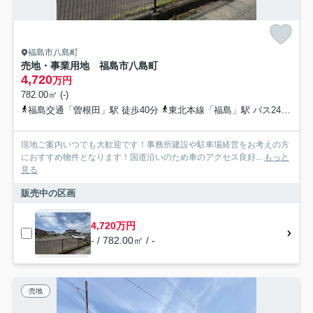
福島市八島町
売地・事業用地 福島市八島町
4,720
万円
782.00㎡ (-)
福島交通「曽根田」駅 徒歩40分
東北本線「福島」駅 バス24分 福島交通「岩谷下」 停歩3分
現地ご案内いつでも大歓迎です！事務所建設や駐車場経営をお考えの方
におすすめ物件となります！国道沿いのため車のアクセス良好...
もっと
見る
販売中の区画
4,720万円
- / 782.00㎡ / -
売地