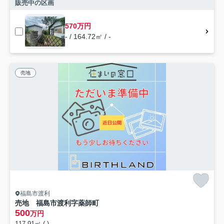
販売中の区画
570万円
- / 164.72㎡ / -
売地
福島市渡利
売地 福島市渡利字薬師町
500
万円
117.91㎡ (-)