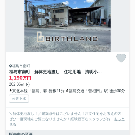
福島市南町
福島市南町 解体更地渡し 住宅用地 清明小・第一中
1,190
万円
202.36㎡ (-)
東北本線「福島」駅 徒歩21分
福島交通「曽根田」駅 徒歩30分
公共下水
＼解体更地渡し！／建築条件はございません！注文住宅をお考えの方！
ぜひ一度現地をご覧になりませんか！経験豊富なスタッフがお...
もっと
見る
販売中の区画