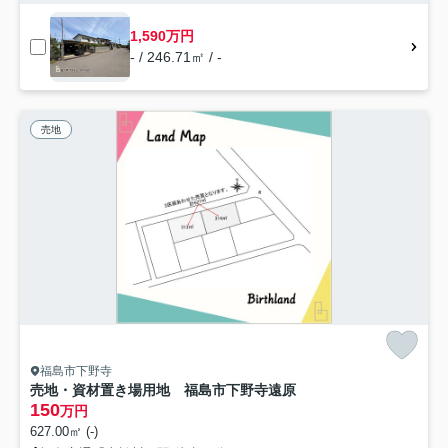
1,590万円
- / 246.71㎡ / -
売地
福島市下野寺
売地・資材置き場用地 福島市下野寺遠原
150
万円
627.00㎡ (-)