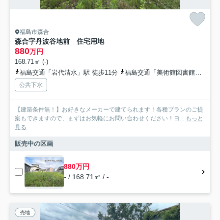
福島市森合
森合字丹波谷地前 住宅用地
880
万円
168.71㎡ (-)
福島交通「岩代清水」駅 徒歩11分
福島交通「美術館図書館前」駅 徒歩11分
公共下水
【建築条件無！】お好きなメーカーで建てられます！各種プランのご提
案もできますので、まずはお気軽にお問い合わせください！ヨ...
もっと
見る
販売中の区画
880万円
- / 168.71㎡ / -
売地