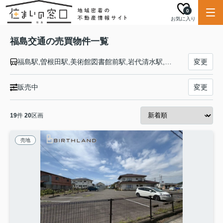
0
お気に入り
福島交通の売買物件一覧
福島駅,曽根田駅,美術館図書館前駅,岩代清水駅,泉駅,上松川駅,笹谷駅,桜水駅,平野駅,医王寺前駅,花水坂駅,飯坂温泉駅
変更
販売中
変更
19
件
20
区画
売地