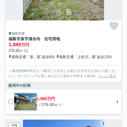
福島市泉
福島市泉字清水内 住宅用地
1,980
万円
276.00㎡ (-)
福島交通「泉」駅 徒歩8分
福島交通「上松川」駅 徒歩13分
＼敷地面積80坪以上！陽当たり良好な古家付き住宅をお預かり致しまし
た♪／ガーデニングが楽しめる広さ♪清水小学校まで徒歩6...
もっと見る
販売中の区画
1,980万円
- / 276.00㎡ / -
売地