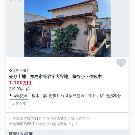
福島市笹谷
売り土地 福島市笹谷字大谷地 笹谷小・信陵中
1,100
万円
219.00㎡ (-)
福島交通「桜水」駅 徒歩12分
福島交通「笹谷」駅 徒歩20分
福島
公共下水
小学校まで徒歩11分でお子様の通学も安心の立地！
土地面積約66坪でゆとりのある敷地です！
販売中の区画