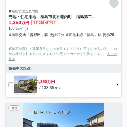
福島市北五老内町
売地・住宅用地 福島市北五老内町 福島第二小学校・福島第二中学校
1,350
万円
8月2日 値下げ
138.65㎡ (-)
福島交通「曽根田」駅 徒歩22分
東北本線「福島」駅 徒歩26分
福
解体更地渡し！建築条件なしの物件です！注文住宅をお考えの方、これ
から検討される方におすすめ！住宅メーカーがまだ決まってい...
もっと
見る
販売中の区画
1,350万円
- / 138.65㎡ / -
売地