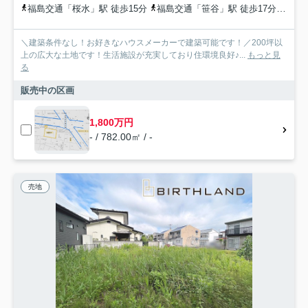
福島交通「桜水」駅 徒歩15分
福島交通「笹谷」駅 徒歩17分
福島
＼建築条件なし！お好きなハウスメーカーで建築可能です！／200坪以
上の広大な土地です！生活施設が充実しており住環境良好♪...
もっと見
る
販売中の区画
1,800万円
- / 782.00㎡ / -
売地