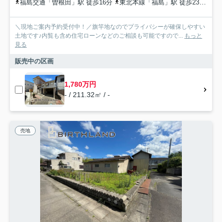
福島交通「曽根田」駅 徒歩16分
東北本線「福島」駅 徒歩23分
福
＼現地ご案内予約受付中！／旗竿地なのでプライバシーが確保しやすい
土地です♪内覧も含め住宅ローンなどのご相談も可能ですので...
もっと
見る
販売中の区画
1,780万円
- / 211.32㎡ / -
売地