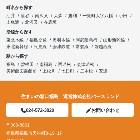
町名から探す
油井
笹谷
南沢又
大森
渡利
一箕町大字八幡
小田
上鳥渡
北沢又
在庭坂
沿線から探す
東北本線
福島交通
奥羽本線
阿武隈急行
山形新幹線
東北新幹線
只見線
会津鉄道
常磐線
磐越西線
駅から探す
福島
曽根田
南福島
西若松
会津若松
美術館図書館前
上松川
七日町
二本松
安達
住まいの窓口福島 運営株式会社バースランド
024-572-3820
お問い合わせ
〒960-8001
福島県福島市天神町8-19 1F