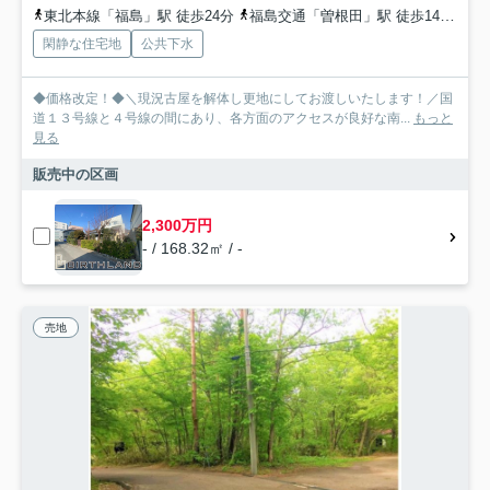
東北本線「福島」駅 徒歩24分
福島交通「曽根田」駅 徒歩14分
福
閑静な住宅地
公共下水
◆価格改定！◆＼現況古屋を解体し更地にしてお渡しいたします！／国
道１３号線と４号線の間にあり、各方面のアクセスが良好な南...
もっと
見る
販売中の区画
2,300万円
- / 168.32㎡ / -
売地