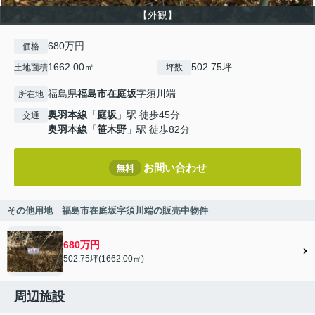
【外観】
680万円
価格
1662.00㎡
502.75坪
土地面積
坪数
福島県
福島市
在庭坂
字須川端
所在地
奥羽本線
「
庭坂
」駅 徒歩45分
交通
奥羽本線
「
笹木野
」駅 徒歩82分
お問い合わせ
無料
その他用地 福島市在庭坂字須川端の販売中物件
680万円
502.75坪(1662.00㎡)
周辺施設