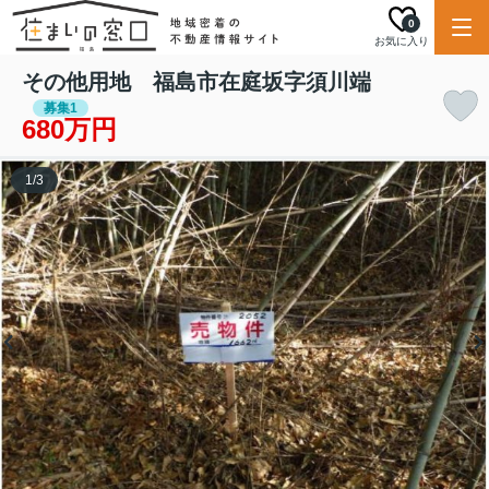
0
お気に入り
その他用地 福島市在庭坂字須川端
募集1
680万円
1
/
3