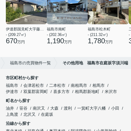
伊達郡国見町大字藤田字古鹿島
福島市南町
福島市松木町
- (209.27㎡)
- (202.36㎡)
- (211.32㎡)
-
670
1,190
1,780
万円
万円
万円
福島市の売買物件一覧
その他用地 福島市在庭坂字須川端
市区町村から探す
福島市
会津若松市
二本松市
南相馬市
相馬市
伊達市
双葉郡富岡町
喜多方市
相馬郡新地町
米沢市
町名から探す
油井
笹谷
南沢又
大森
渡利
一箕町大字八幡
小田
上鳥渡
北沢又
在庭坂
沿線から探す