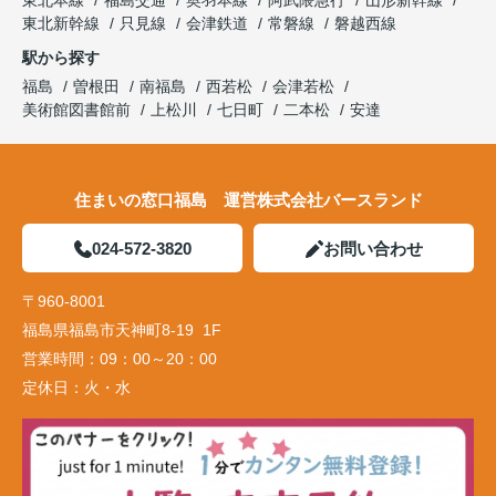
東北本線
福島交通
奥羽本線
阿武隈急行
山形新幹線
東北新幹線
只見線
会津鉄道
常磐線
磐越西線
駅から探す
福島
曽根田
南福島
西若松
会津若松
美術館図書館前
上松川
七日町
二本松
安達
住まいの窓口福島 運営株式会社バースランド
024-572-3820
お問い合わせ
〒960-8001
福島県福島市天神町8-19 1F
営業時間：
09：00～20：00
定休日：
火・水