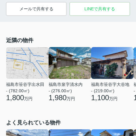
メールで共有する
LINEで共有する
近隣の物件
福島市泉字清水内
福島市笹谷字出水田
福島市笹谷字大谷地
- (276.00㎡)
-
- (782.00㎡)
- (219.00㎡)
1,980
1,800
1,100
万円
万円
万円
よく見られている物件