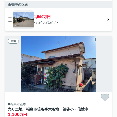
販売中の区画
1,590万円
- / 246.71㎡ / -
売地
福島市笹谷
売り土地 福島市笹谷字大谷地 笹谷小・信陵中
1,100
万円