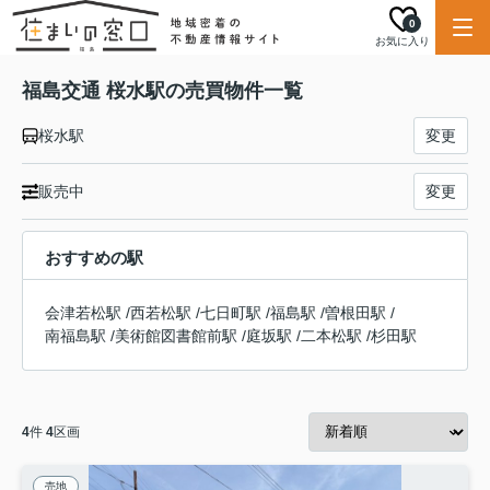
0
お気に入り
福島交通 桜水駅の売買物件一覧
桜水駅
変更
販売中
変更
おすすめの駅
会津若松駅
/
西若松駅
/
七日町駅
/
福島駅
/
曽根田駅
/
南福島駅
/
美術館図書館前駅
/
庭坂駅
/
二本松駅
/
杉田駅
4
件
4
区画
売地