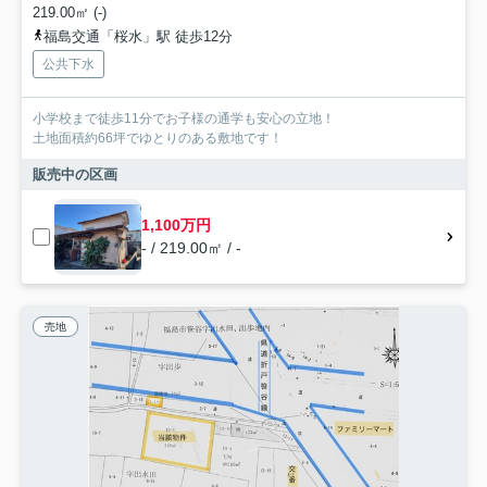
219.00㎡ (-)
福島交通「桜水」駅 徒歩12分
公共下水
小学校まで徒歩11分でお子様の通学も安心の立地！
土地面積約66坪でゆとりのある敷地です！
販売中の区画
1,100万円
- / 219.00㎡ / -
売地