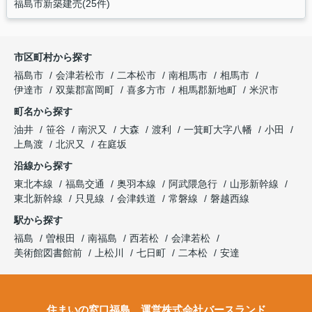
福島市新築建売(25件)
市区町村から探す
福島市
会津若松市
二本松市
南相馬市
相馬市
伊達市
双葉郡富岡町
喜多方市
相馬郡新地町
米沢市
町名から探す
油井
笹谷
南沢又
大森
渡利
一箕町大字八幡
小田
上鳥渡
北沢又
在庭坂
沿線から探す
東北本線
福島交通
奥羽本線
阿武隈急行
山形新幹線
東北新幹線
只見線
会津鉄道
常磐線
磐越西線
駅から探す
福島
曽根田
南福島
西若松
会津若松
美術館図書館前
上松川
七日町
二本松
安達
住まいの窓口福島 運営株式会社バースランド