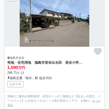
福島市笹谷
売地・住宅用地 福島市笹谷出水田 笹谷小学校・信陵中学校
1,590
万円
246.71㎡ (-)
福島交通「桜水」駅 徒歩15分
公共下水
現地のご案内や資料請求、住宅ローンのご相談など【住まいの窓口 バ
ースランド】にお任せください！人気の笹谷エリアで、土地の...
もっと
見る