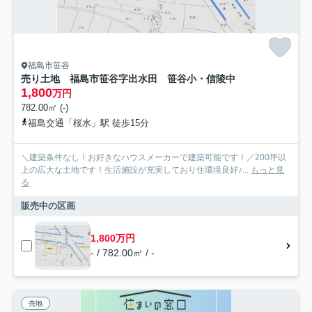
福島市笹谷
売り土地 福島市笹谷字出水田 笹谷小・信陵中
1,800
万円
782.00㎡ (-)
福島交通「桜水」駅 徒歩15分
＼建築条件なし！お好きなハウスメーカーで建築可能です！／200坪以
上の広大な土地です！生活施設が充実しており住環境良好♪...
もっと見
る
販売中の区画
1,800万円
- / 782.00㎡ / -
売地