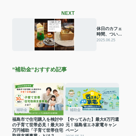
NEXT
休日のカフェ
時間、ついで
に物件も推し
2025.06.25
ます！！！
”補助金”おすすめ記事
補助金
補助金
福島市で住宅購入を検討中
【やってみた】最大8万円還
の子育て世帯必見！最大30
元！福島省エネ家電キャン
万円補助「子育て世帯住宅
ペーン
取得支援事業」とは？