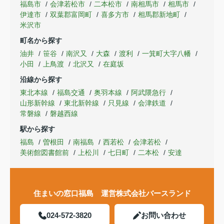
福島市
会津若松市
二本松市
南相馬市
相馬市
伊達市
双葉郡富岡町
喜多方市
相馬郡新地町
米沢市
町名から探す
油井
笹谷
南沢又
大森
渡利
一箕町大字八幡
小田
上鳥渡
北沢又
在庭坂
沿線から探す
東北本線
福島交通
奥羽本線
阿武隈急行
山形新幹線
東北新幹線
只見線
会津鉄道
常磐線
磐越西線
駅から探す
福島
曽根田
南福島
西若松
会津若松
美術館図書館前
上松川
七日町
二本松
安達
住まいの窓口福島 運営株式会社バースランド
024-572-3820
お問い合わせ