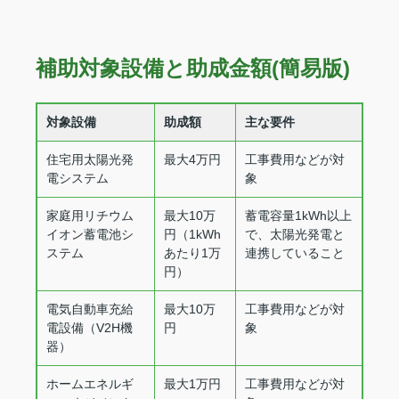
補助対象設備と助成金額(簡易版)
対象設備
助成額
主な要件
住宅用太陽光発
最大4万円
工事費用などが対
電システム
象
家庭用リチウム
最大10万
蓄電容量1kWh以上
イオン蓄電池シ
円（1kWh
で、太陽光発電と
ステム
あたり1万
連携していること
円）
電気自動車充給
最大10万
工事費用などが対
電設備（V2H機
円
象
器）
ホームエネルギ
最大1万円
工事費用などが対