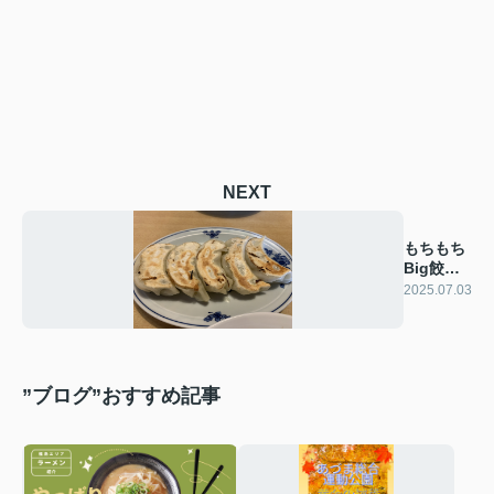
NEXT
もちもち
Big餃子
☆
2025.07.03
”ブログ”おすすめ記事