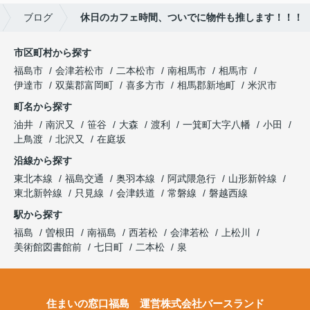
ブログ
休日のカフェ時間、ついでに物件も推します！！！
市区町村から探す
福島市
会津若松市
二本松市
南相馬市
相馬市
伊達市
双葉郡富岡町
喜多方市
相馬郡新地町
米沢市
町名から探す
油井
南沢又
笹谷
大森
渡利
一箕町大字八幡
小田
上鳥渡
北沢又
在庭坂
沿線から探す
東北本線
福島交通
奥羽本線
阿武隈急行
山形新幹線
東北新幹線
只見線
会津鉄道
常磐線
磐越西線
駅から探す
福島
曽根田
南福島
西若松
会津若松
上松川
美術館図書館前
七日町
二本松
泉
住まいの窓口福島 運営株式会社バースランド