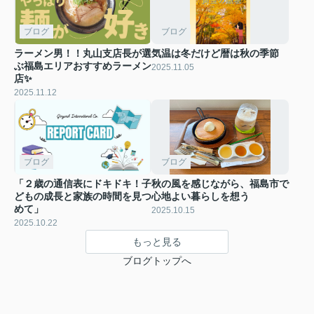
ブログ
ブログ
ラーメン男！！丸山支店長が選
気温は冬だけど暦は秋の季節
ぶ福島エリアおすすめラーメン
2025.11.05
店✨
2025.11.12
ブログ
ブログ
「２歳の通信表にドキドキ！子
秋の風を感じながら、福島市で
どもの成長と家族の時間を見つ
心地よい暮らしを想う
めて」
2025.10.15
2025.10.22
もっと見る
ブログトップへ