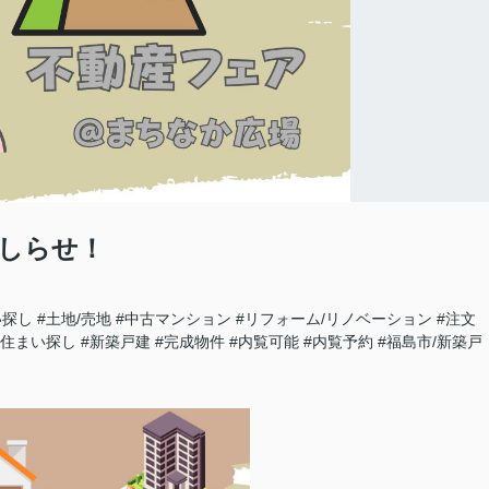
おしらせ！
い探し
#土地/売地
#中古マンション
#リフォーム/リノベーション
#注文
の住まい探し
#新築戸建
#完成物件
#内覧可能
#内覧予約
#福島市/新築戸