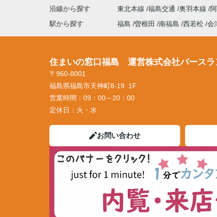
沿線から探す
東北本線
福島交通
奥羽本線
駅から探す
福島
曽根田
南福島
西若松
会
住まいの窓口福島 運営株式会社バースラ
〒960-8001
福島県福島市天神町8-19 1F
営業時間：
09：00～20：00
定休日：
火・水
お問い合わせ