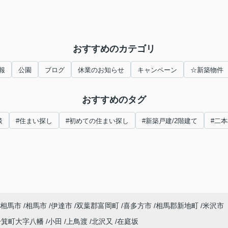
おすすめのカテゴリ
報
公園
ブログ
休業のお知らせ
キャンペーン
☆新築物件
おすすめのタグ
談
#住まい探し
#初めての住まい探し
#新築戸建/2階建て
#二
相馬市
相馬市
伊達市
双葉郡富岡町
喜多方市
相馬郡新地町
米沢市
一箕町大字八幡
小田
上鳥渡
北沢又
在庭坂