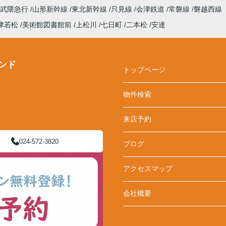
阿武隈急行
山形新幹線
東北新幹線
只見線
会津鉄道
常磐線
磐越西線
津若松
美術館図書館前
上松川
七日町
二本松
安達
ンド
トップページ
物件検索
来店予約
024-572-3820
ブログ
アクセスマップ
会社概要