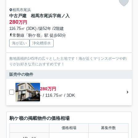
相馬市尾浜
中古戸建 相馬市尾浜字南ノ入
280
万円
116.75㎡ (3DK) /築52年 /2階建
常磐線「駒ケ嶺」駅 徒歩60分
海が近い
浄化槽排水
敷地面積約145坪の広々とした土地です！海が近くマリンスポーツや釣
りがお好きな方におすすめです！
販売中の物件
280万円
- / 116.75㎡ / 3DK
駒ケ嶺の掲載物件の価格相場
価格相場
募集件数