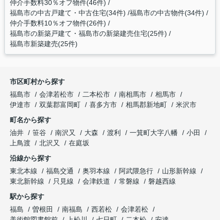
仲介手数料30％オフ物件(46件)
福島市の中古戸建て・中古住宅(34件)
福島市の中古物件(34件)
仲介手数料10％オフ物件(26件)
福島市の新築戸建て・福島市の新築建売住宅(25件)
福島市新築建売(25件)
市区町村から探す
福島市
会津若松市
二本松市
南相馬市
相馬市
伊達市
双葉郡富岡町
喜多方市
相馬郡新地町
米沢市
町名から探す
油井
笹谷
南沢又
大森
渡利
一箕町大字八幡
小田
上鳥渡
北沢又
在庭坂
沿線から探す
東北本線
福島交通
奥羽本線
阿武隈急行
山形新幹線
東北新幹線
只見線
会津鉄道
常磐線
磐越西線
駅から探す
福島
曽根田
南福島
西若松
会津若松
美術館図書館前
上松川
七日町
二本松
安達