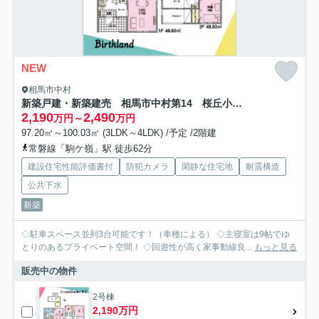
NEW
相馬市中村
新築戸建・新築建売 相馬市中村第14 桜丘小・中村第一中
2,190
2,490
万円～
万円
97.20㎡～100.03㎡ (3LDK～4LDK) /予定 /2階建
常磐線「駒ケ嶺」駅 徒歩62分
建設住宅性能評価書付
防犯カメラ
閑静な住宅地
耐震構造
公共下水
新築
◇駐車スペース並列3台可能です！（車種による） ◇主寝室は9帖でゆ
とりのあるプライベート空間！ ◇回遊性が高く家事動線良...
もっと見る
販売中の物件
2号棟
2,190万円