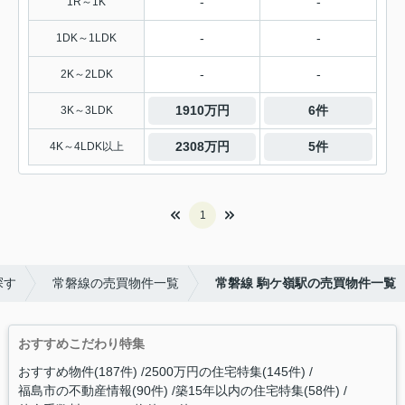
-
-
1R～1K
-
-
1DK～1LDK
-
-
2K～2LDK
1910万円
6件
3K～3LDK
2308万円
5件
4K～4LDK以上
1
探す
常磐線の売買物件一覧
常磐線 駒ケ嶺駅の売買物件一覧
おすすめこだわり特集
おすすめ物件(187件)
2500万円の住宅特集(145件)
福島市の不動産情報(90件)
築15年以内の住宅特集(58件)