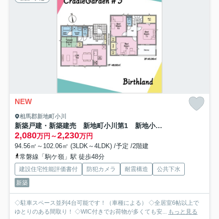
NEW
相馬郡新地町小川
新築戸建・新築建売 新地町小川第1 新地小・尚英中
2,080
2,230
万円～
万円
94.56㎡～102.06㎡ (3LDK～4LDK) /予定 /2階建
常磐線「駒ケ嶺」駅 徒歩48分
建設住宅性能評価書付
防犯カメラ
耐震構造
公共下水
新築
◇駐車スペース並列4台可能です！（車種による） ◇全居室6帖以上で
ゆとりのある間取り！ ◇WIC付きでお荷物が多くても安...
もっと見る