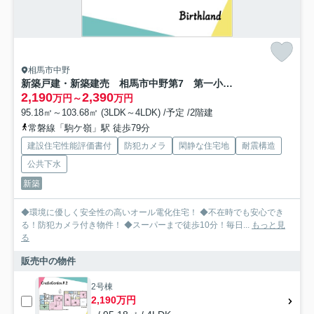
相馬市中野
新築戸建・新築建売 相馬市中野第7 第一小・向陽中
2,190
2,390
万円～
万円
95.18㎡～103.68㎡ (3LDK～4LDK) /予定 /2階建
常磐線「駒ケ嶺」駅 徒歩79分
建設住宅性能評価書付
防犯カメラ
閑静な住宅地
耐震構造
公共下水
新築
◆環境に優しく安全性の高いオール電化住宅！ ◆不在時でも安心でき
る！防犯カメラ付き物件！ ◆スーパーまで徒歩10分！毎日...
もっと見
る
販売中の物件
2号棟
2,190万円