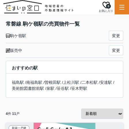
0
お気に入り
常磐線 駒ケ嶺駅の売買物件一覧
駒ケ嶺駅
変更
販売中
変更
おすすめの駅
福島駅
/
南福島駅
/
曽根田駅
/
上松川駅
/
二本松駅
/
安達駅
/
美術館図書館前駅
/
泉駅
/
笹谷駅
/
笹木野駅
4
件
11
戸
新築一戸建