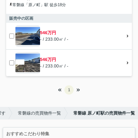
常磐線「原ノ町」駅 徒歩18分
販売中の区画
546万円
- / 233.00㎡ / -
546万円
- / 233.00㎡ / -
1
探す
常磐線の売買物件一覧
常磐線 原ノ町駅の売買物件一覧
おすすめこだわり特集