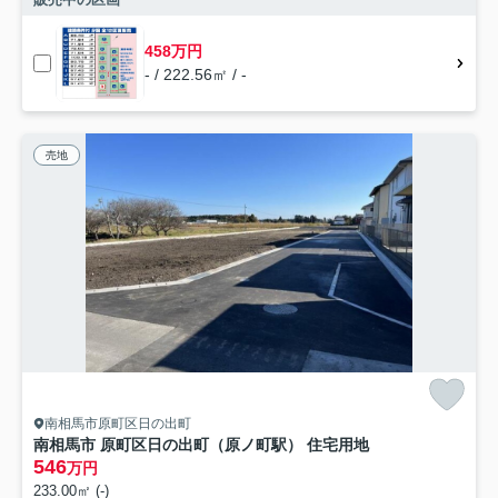
458万円
- / 222.56㎡ / -
売地
南相馬市原町区日の出町
南相馬市 原町区日の出町（原ノ町駅） 住宅用地
546
万円
233.00㎡ (-)