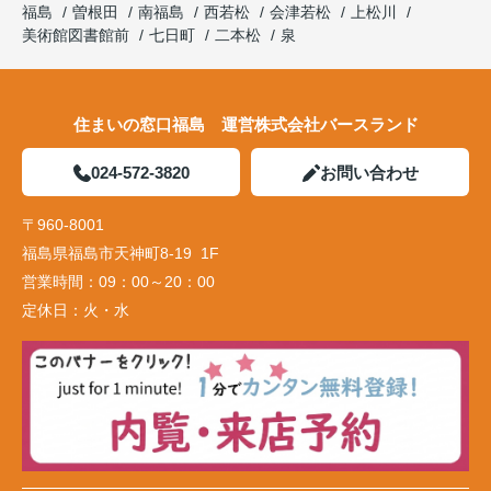
福島
曽根田
南福島
西若松
会津若松
上松川
美術館図書館前
七日町
二本松
泉
住まいの窓口福島 運営株式会社バースランド
024-572-3820
お問い合わせ
〒960-8001
福島県福島市天神町8-19 1F
営業時間：
09：00～20：00
定休日：
火・水