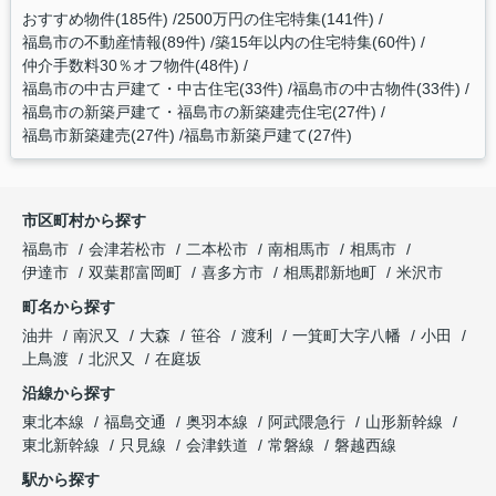
おすすめ物件(185件)
2500万円の住宅特集(141件)
福島市の不動産情報(89件)
築15年以内の住宅特集(60件)
仲介手数料30％オフ物件(48件)
福島市の中古戸建て・中古住宅(33件)
福島市の中古物件(33件)
福島市の新築戸建て・福島市の新築建売住宅(27件)
福島市新築建売(27件)
福島市新築戸建て(27件)
市区町村から探す
福島市
会津若松市
二本松市
南相馬市
相馬市
伊達市
双葉郡富岡町
喜多方市
相馬郡新地町
米沢市
町名から探す
油井
南沢又
大森
笹谷
渡利
一箕町大字八幡
小田
上鳥渡
北沢又
在庭坂
沿線から探す
東北本線
福島交通
奥羽本線
阿武隈急行
山形新幹線
東北新幹線
只見線
会津鉄道
常磐線
磐越西線
駅から探す