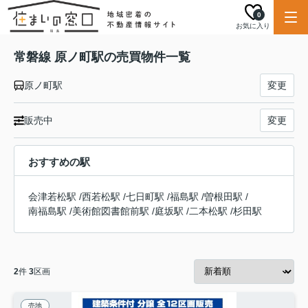
0
お気に入り
常磐線 原ノ町駅の売買物件一覧
原ノ町駅
変更
販売中
変更
おすすめの駅
会津若松駅
/
西若松駅
/
七日町駅
/
福島駅
/
曽根田駅
/
南福島駅
/
美術館図書館前駅
/
庭坂駅
/
二本松駅
/
杉田駅
2
件
3
区画
売地