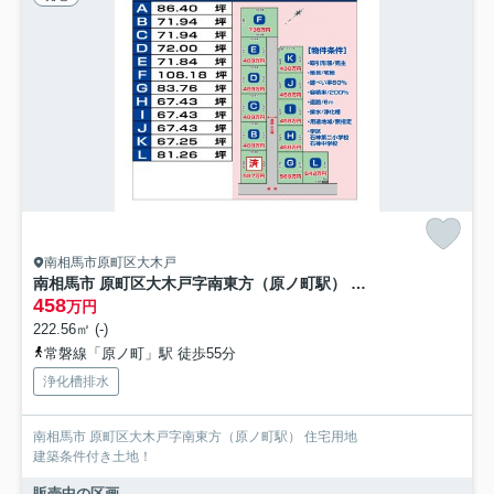
南相馬市原町区大木戸
南相馬市 原町区大木戸字南東方（原ノ町駅） 住宅用地
458
万円
222.56㎡ (-)
常磐線「原ノ町」駅 徒歩55分
浄化槽排水
南相馬市 原町区大木戸字南東方（原ノ町駅） 住宅用地
建築条件付き土地！
販売中の区画