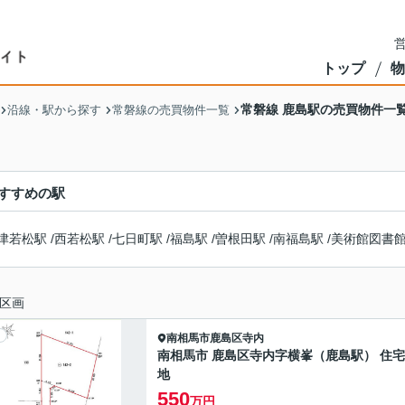
営
トップ
物
常磐線 鹿島駅の売買物件一
沿線・駅から探す
常磐線の売買物件一覧
すすめの駅
津若松駅
/
西若松駅
/
七日町駅
/
福島駅
/
曽根田駅
/
南福島駅
/
美術館図書
区画
南相馬市
鹿島区寺内
南相馬市 鹿島区寺内字横峯（鹿島駅） 住
地
550
万円