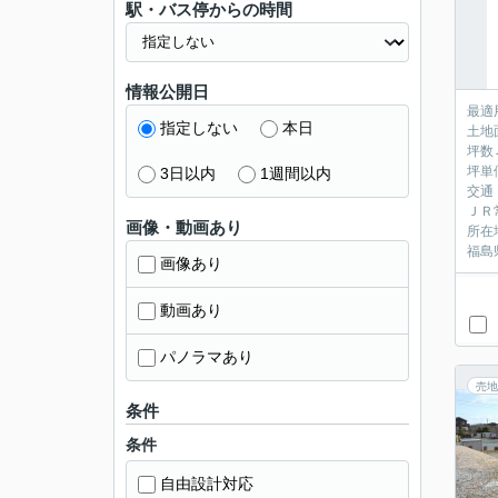
駅・バス停からの時間
情報公開日
最適
指定しない
本日
土地
坪数→
坪単
3日以内
1週間以内
交通
ＪＲ常
画像・動画あり
所在
福島
画像あり
動画あり
パノラマあり
売地
条件
条件
自由設計対応