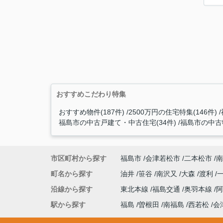
おすすめこだわり特集
おすすめ物件(187件)
2500万円の住宅特集(146件)
福島市の中古戸建て・中古住宅(34件)
福島市の中古物
市区町村から探す
福島市
会津若松市
二本松市
南
町名から探す
油井
笹谷
南沢又
大森
渡利
沿線から探す
東北本線
福島交通
奥羽本線
駅から探す
福島
曽根田
南福島
西若松
会