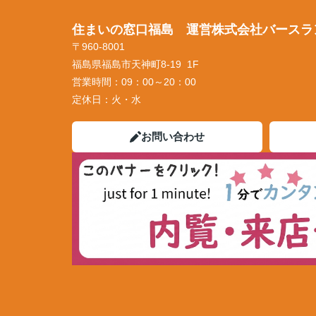
住まいの窓口福島 運営株式会社バースラ
〒960-8001
福島県福島市天神町8-19 1F
営業時間：
09：00～20：00
定休日：
火・水
お問い合わせ