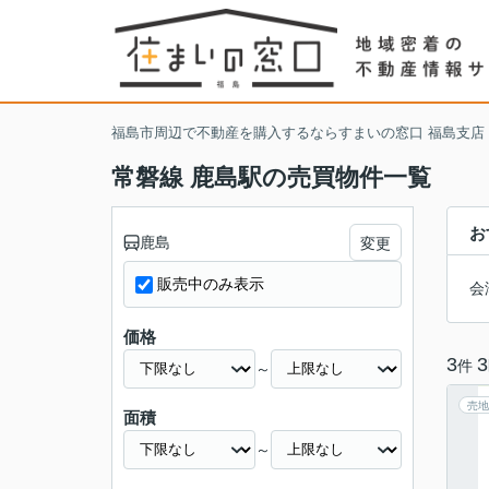
福島市周辺で不動産を購入するならすまいの窓口 福島支店
常磐線 鹿島駅の売買物件一覧
お
鹿島
変更
販売中のみ表示
会
価格
3
3
件
～
売地
面積
～