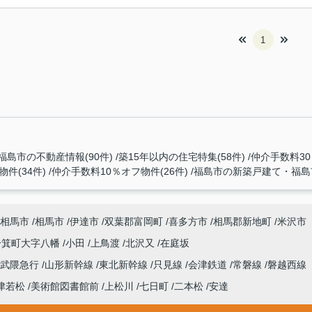
1
福島市の不動産情報(90件)
築15年以内の住宅特集(58件)
仲介手数料30
件(34件)
仲介手数料10％オフ物件(26件)
福島市の新築戸建て・福島市
相馬市
相馬市
伊達市
双葉郡富岡町
喜多方市
相馬郡新地町
米沢市
一箕町大字八幡
小田
上鳥渡
北沢又
在庭坂
阿武隈急行
山形新幹線
東北新幹線
只見線
会津鉄道
常磐線
磐越西線
津若松
美術館図書館前
上松川
七日町
二本松
安達