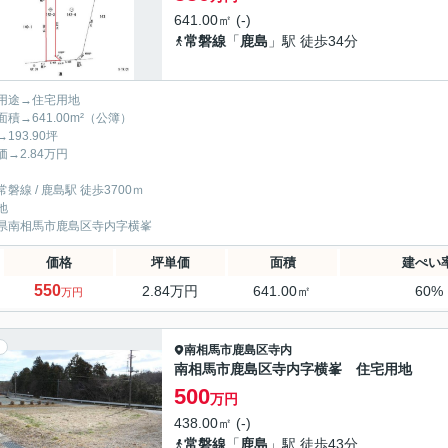
641.00㎡ (-)
常磐線
「
鹿島
」駅 徒歩34分
用途→住宅用地
面積→641.00m²（公簿）
193.90坪
価→2.84万円
磐線 / 鹿島駅 徒歩3700ｍ
地
県南相馬市鹿島区寺内字横峯
価格
坪単価
面積
建ぺい
550
2.84万円
641.00㎡
60%
万円
南相馬市
鹿島区寺内
南相馬市鹿島区寺内字横峯 住宅用地
500
万円
438.00㎡ (-)
常磐線
「
鹿島
」駅 徒歩43分