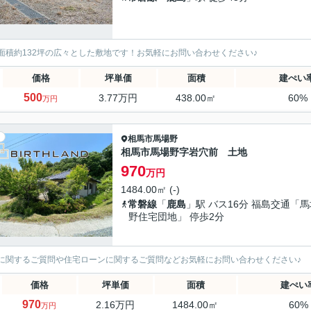
面積約132坪の広々とした敷地です！お気軽にお問い合わせください♪
価格
坪単価
面積
建ぺい
500
3.77万円
438.00㎡
60%
万円
相馬市
馬場野
相馬市馬場野字岩穴前 土地
970
万円
1484.00㎡ (-)
常磐線
「
鹿島
」駅 バス16分 福島交通「馬
野住宅団地」 停歩2分
に関するご質問や住宅ローンに関するご質問などお気軽にお問い合わせください♪
価格
坪単価
面積
建ぺい
970
2.16万円
1484.00㎡
60%
万円