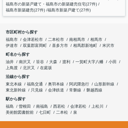
福島市の新築戸建て・福島市の新築建売住宅(27件)
福島市新築建売(27件)
福島市新築戸建て(27件)
市区町村から探す
福島市
会津若松市
二本松市
南相馬市
相馬市
伊達市
双葉郡富岡町
喜多方市
相馬郡新地町
米沢市
町名から探す
油井
南沢又
笹谷
大森
渡利
一箕町大字八幡
小田
上鳥渡
北沢又
在庭坂
沿線から探す
東北本線
福島交通
奥羽本線
阿武隈急行
山形新幹線
東北新幹線
只見線
会津鉄道
常磐線
磐越西線
駅から探す
福島
曽根田
南福島
西若松
会津若松
上松川
美術館図書館前
七日町
二本松
泉