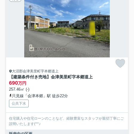
大沼郡会津美里町字本郷道上
【建築条件付き売地】会津美里町字本郷道上
690
万円
257.46㎡ (-)
只見線「会津本郷」駅 徒歩22分
公共下水
住宅購入や住宅ローンのことなど、経験豊富なスタッフが親切丁寧にご
説明いたします(^^♪
販売中の区画