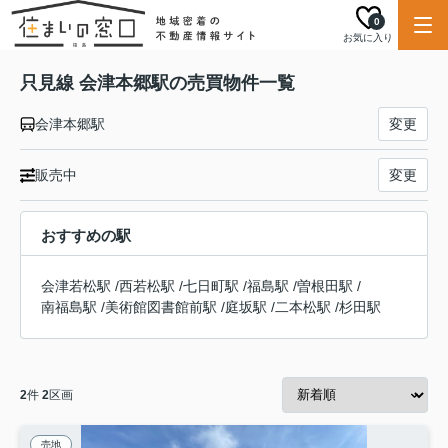
0
お気に入り
只見線 会津本郷駅の売買物件一覧
会津本郷駅
変更
販売中
変更
おすすめの駅
会津若松駅
/
西若松駅
/
七日町駅
/
福島駅
/
曽根田駅
/
南福島駅
/
美術館図書館前駅
/
庭坂駅
/
二本松駅
/
杉田駅
2
件
2
区画
売地