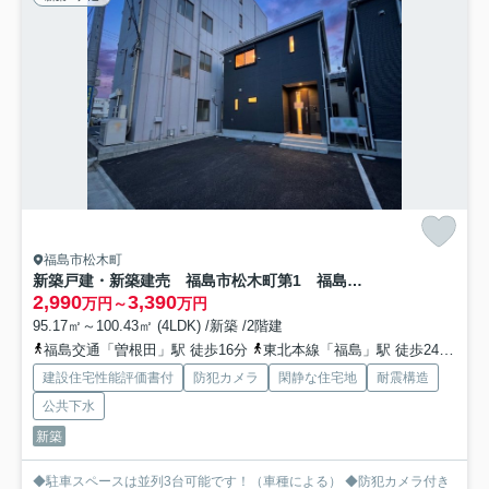
福島市松木町
新築戸建・新築建売 福島市松木町第1 福島第二小・福島第二中
2,990
3,390
万円～
万円
95.17㎡～100.43㎡ (4LDK) /新築 /2階建
福島交通「曽根田」駅 徒歩16分
東北本線「福島」駅 徒歩24分
福
建設住宅性能評価書付
防犯カメラ
閑静な住宅地
耐震構造
公共下水
新築
◆駐車スペースは並列3台可能です！（車種による） ◆防犯カメラ付き