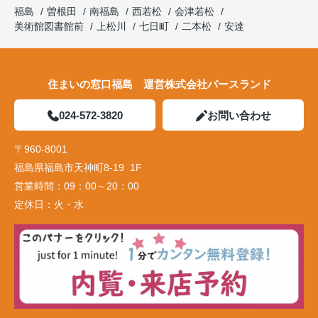
福島
曽根田
南福島
西若松
会津若松
美術館図書館前
上松川
七日町
二本松
安達
住まいの窓口福島 運営株式会社バースランド
024-572-3820
お問い合わせ
〒960-8001
福島県福島市天神町8-19 1F
営業時間：
09：00～20：00
定休日：
火・水