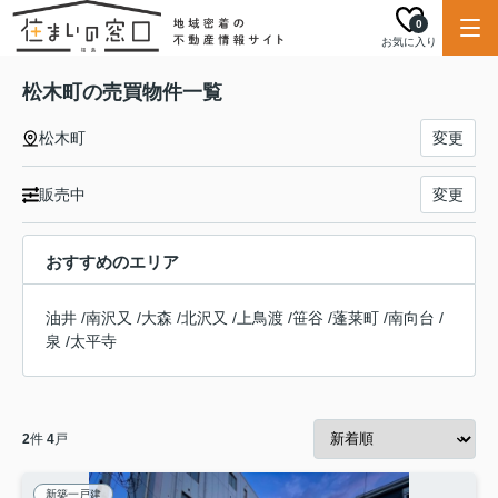
0
お気に入り
松木町の売買物件一覧
松木町
変更
販売中
変更
おすすめのエリア
油井
/
南沢又
/
大森
/
北沢又
/
上鳥渡
/
笹谷
/
蓬莱町
/
南向台
/
泉
/
太平寺
2
件
4
戸
新築一戸建