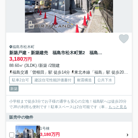
福島市松木町
新築戸建・新築建売 福島市松木町第2 福島第二小・福島第二中
3,180
万円
88.60㎡ (3LDK) /新築 /2階建
福島交通「曽根田」駅 徒歩14分
東北本線「福島」駅 徒歩20分
福
駐車2台可
建設住宅性能評価書付
耐震構造
公共下水
新築
小学校まで徒歩3分でお子様の通学も安心の立地！福島駅へは徒歩20分
でJRの利用も便利です！駐車スペースは2台可能です（車...
もっと見る
販売中の物件
1号棟
3,180万円