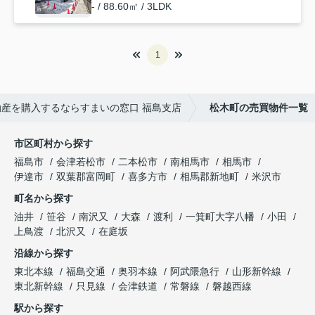
- / 88.60㎡ / 3LDK
1
産を購入するならすまいの窓口 福島支店
松木町の売買物件一覧
市区町村から探す
福島市
会津若松市
二本松市
南相馬市
相馬市
伊達市
双葉郡富岡町
喜多方市
相馬郡新地町
米沢市
町名から探す
油井
笹谷
南沢又
大森
渡利
一箕町大字八幡
小田
上鳥渡
北沢又
在庭坂
沿線から探す
東北本線
福島交通
奥羽本線
阿武隈急行
山形新幹線
東北新幹線
只見線
会津鉄道
常磐線
磐越西線
駅から探す