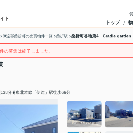
営
トップ
物
桑折町谷地第4 Cradle garde
伊達郡桑折町の売買物件一覧
桑折駅
件の募集は終了しました。
棟
歩38分
東北本線「伊達」駅徒歩66分