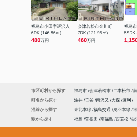
福島市小田字遅沢入
会津若松市金川町
福島市
6DK (146.86㎡)
7DK (121.95㎡)
5SDK 
480
460
1,15
万円
万円
市区町村から探す
福島市
会津若松市
二本松市
南
町名から探す
油井
笹谷
南沢又
大森
渡利
沿線から探す
東北本線
福島交通
奥羽本線
駅から探す
福島
曽根田
南福島
西若松
会