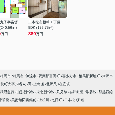
丸子字富塚
二本松市根崎１丁目
(240.56㎡)
8DK (176.75㎡)
0
880
万円
万円
相馬市
相馬市
伊達市
双葉郡富岡町
喜多方市
相馬郡新地町
米沢市
一箕町大字八幡
小田
上鳥渡
北沢又
在庭坂
阿武隈急行
山形新幹線
東北新幹線
只見線
会津鉄道
常磐線
磐越西線
津若松
美術館図書館前
上松川
七日町
二本松
安達