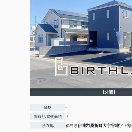
【外観】
-
価格
-/-
間取り/建物面積
福島県
伊達郡桑折町
大字谷地
字上割
所在地