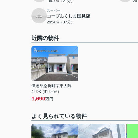
1607ｍ（21分）
2
スーパー
コープふくしま国見店
2954ｍ（37分）
近隣の物件
伊達郡桑折町字東大隅
4LDK (91.92㎡)
1,690
万円
よく見られている物件