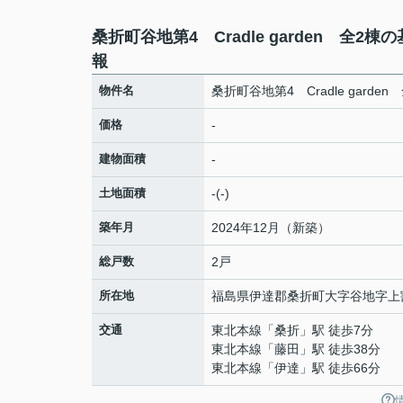
桑折町谷地第4 Cradle garden 全2棟
報
物件名
桑折町谷地第4 Cradle garden
価格
-
建物面積
-
土地面積
-(-)
築年月
2024年12月（新築）
総戸数
2戸
所在地
福島県
伊達郡桑折町
大字谷地
字上
交通
東北本線
「
桑折
」駅 徒歩7分
東北本線
「
藤田
」駅 徒歩38分
東北本線
「
伊達
」駅 徒歩66分