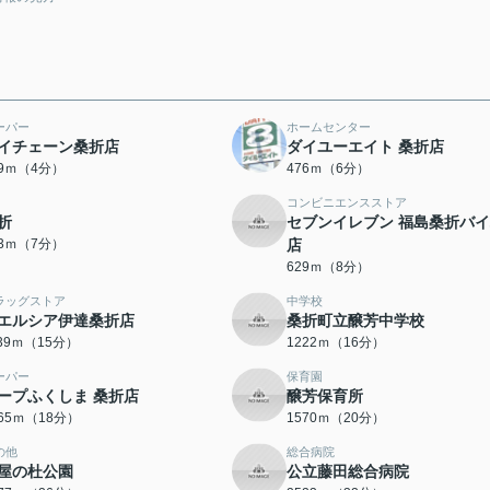
ーパー
ホームセンター
イチェーン桑折店
ダイユーエイト 桑折店
19ｍ（4分）
476ｍ（6分）
コンビニエンスストア
折
セブンイレブン 福島桑折バ
53ｍ（7分）
店
629ｍ（8分）
ラッグストア
中学校
エルシア伊達桑折店
桑折町立醸芳中学校
139ｍ（15分）
1222ｍ（16分）
ーパー
保育園
ープふくしま 桑折店
醸芳保育所
365ｍ（18分）
1570ｍ（20分）
の他
総合病院
屋の杜公園
公立藤田総合病院