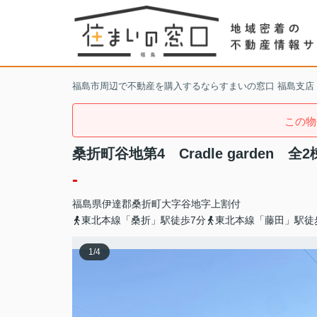
福島市周辺で不動産を購入するならすまいの窓口 福島支店
この物
桑折町谷地第4 Cradle garden 全2
-
福島県
伊達郡桑折町
大字谷地
字上割付
東北本線「桑折」駅徒歩7分
東北本線「藤田」駅徒
1
/
4