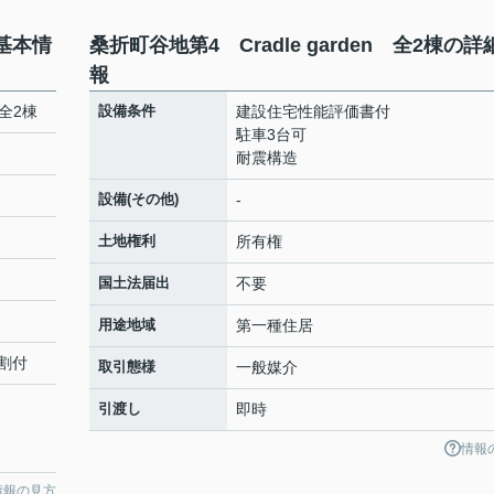
の基本情
桑折町谷地第4 Cradle garden 全2棟の詳
報
 全2棟
設備条件
建設住宅性能評価書付
駐車3台可
耐震構造
設備(その他)
-
土地権利
所有権
国土法届出
不要
用途地域
第一種住居
割付
取引態様
一般媒介
引渡し
即時
情報
情報の見方