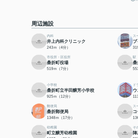
周辺施設
内科
ス
井上内科クリニック
ブ
243ｍ（4分）
3
市役所・区役所
駅
桑折町役場
桑
519ｍ（7分）
5
小学校
ド
桑折町立半田醸芳小学校
ウ
925ｍ（12分）
1
郵便局
ス
桑折郵便局
コ
1348ｍ（17分）
1
幼稚園
そ
町立醸芳幼稚園
陣