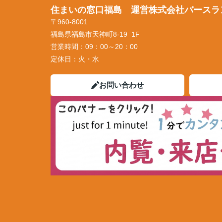
住まいの窓口福島 運営株式会社バースラ
〒960-8001
福島県福島市天神町8-19 1F
営業時間：
09：00～20：00
定休日：
火・水
お問い合わせ