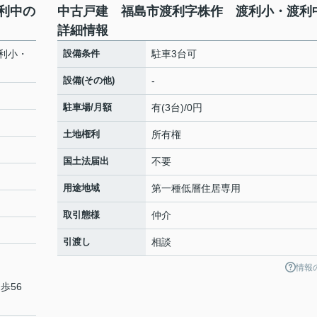
利中の
中古戸建 福島市渡利字株作 渡利小・渡利
詳細情報
利小・
設備条件
駐車3台可
設備(その他)
-
駐車場/月額
有(3台)/0円
土地権利
所有権
国土法届出
不要
用途地域
第一種低層住居専用
取引態様
仲介
引渡し
相談
情報
歩56