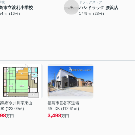
学校
ドラッグストア
島市立渡利小学校
ハシドラッグ 腰浜店
254ｍ（16分）
1779ｍ（23分）
福島市永井川字東山
福島市笹谷字道場
DK (123.09㎡)
4SLDK (112.61㎡)
98
3,498
万円
万円