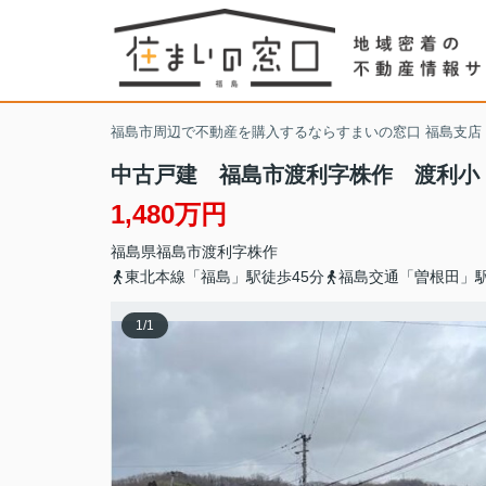
福島市周辺で不動産を購入するならすまいの窓口 福島支店
中古戸建 福島市渡利字株作 渡利小
1,480万円
福島県
福島市
渡利
字株作
東北本線「福島」駅徒歩45分
福島交通「曽根田」駅
1
/
1