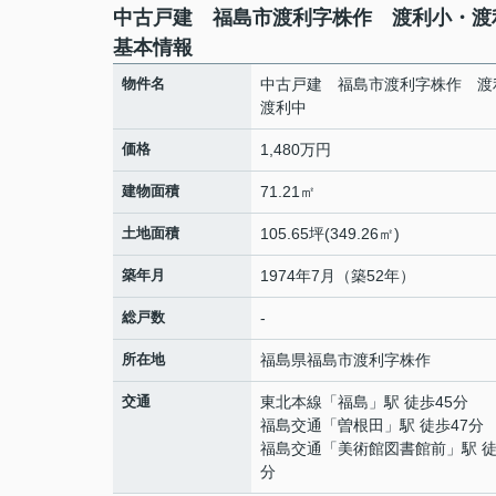
中古戸建 福島市渡利字株作 渡利小・渡
基本情報
物件名
中古戸建 福島市渡利字株作 渡
渡利中
価格
1,480万円
建物面積
71.21㎡
土地面積
105.65坪(349.26㎡)
築年月
1974年7月（築52年）
総戸数
-
所在地
福島県
福島市
渡利
字株作
交通
東北本線
「
福島
」駅 徒歩45分
福島交通
「
曽根田
」駅 徒歩47分
福島交通
「
美術館図書館前
」駅 徒
分