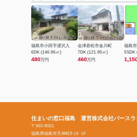
福島市小田字遅沢入
会津若松市金川町
福島市
6DK (146.86㎡)
7DK (121.95㎡)
5SDK 
480
460
1,15
万円
万円
住まいの窓口福島 運営株式会社バースラ
〒960-8001
福島県福島市天神町8-19 1F