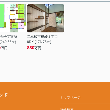
丸子字富塚
二本松市根崎１丁目
(240.56㎡)
8DK (176.75㎡)
0
880
万円
万円
ンド
トップページ
物件検索