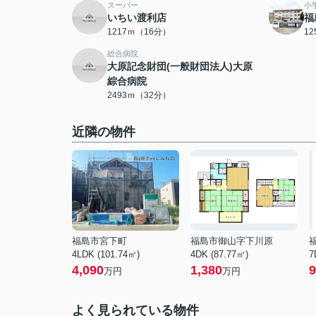
スーパー
小
いちい渡利店
福
1217ｍ（16分）
1
総合病院
大原記念財団(一般財団法人)大原
綜合病院
2493ｍ（32分）
近隣の物件
福島市宮下町
福島市御山字下川原
4LDK (101.74㎡)
4DK (87.77㎡)
7
4,090
1,380
9
万円
万円
よく見られている物件