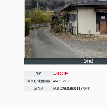
【外観】
1,480万円
価格
4K/71.21㎡
間取り/建物面積
福島県
福島市
渡利
字株作
所在地