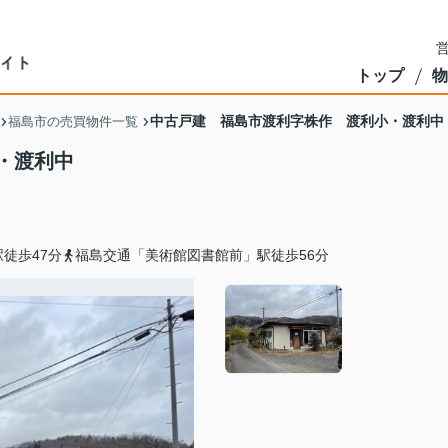
営
トップ
物
中古戸建 福島市渡利字株作 渡利小・渡利中
福島市の売買物件一覧
・渡利中
徒歩47分
福島交通「美術館図書館前」駅徒歩56分