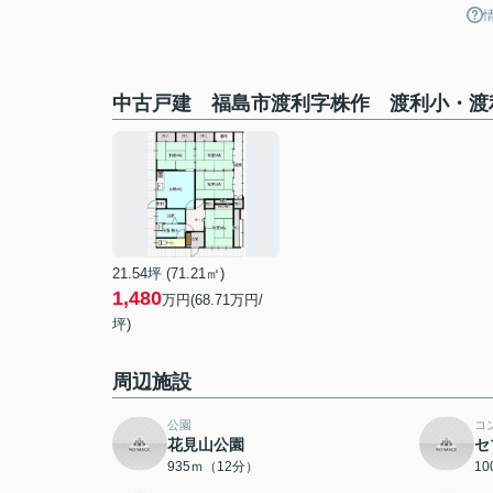
中古戸建 福島市渡利字株作 渡利小・渡
21.54坪 (71.21㎡)
1,480
万円(68.71万円/
坪)
周辺施設
公園
コ
花見山公園
セ
935ｍ（12分）
1