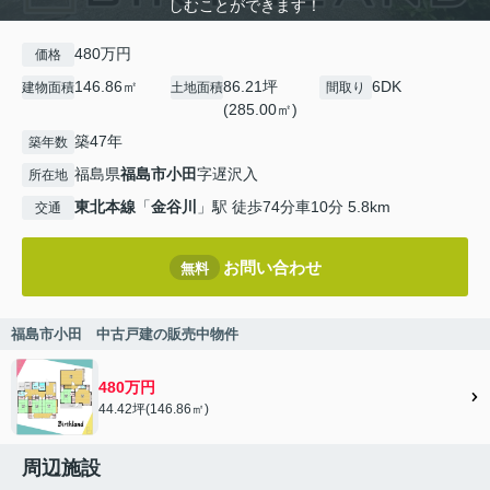
しむことができます！
480万円
価格
146.86㎡
86.21坪
6DK
建物面積
土地面積
間取り
(285.00㎡)
築47年
築年数
福島県
福島市
小田
字遅沢入
所在地
東北本線
「
金谷川
」駅 徒歩74分車10分 5.8km
交通
お問い合わせ
無料
福島市小田 中古戸建の販売中物件
480万円
44.42坪(146.86㎡)
周辺施設