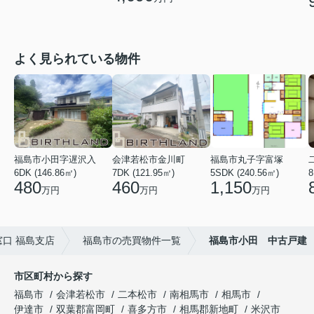
よく見られている物件
福島市小田字遅沢入
会津若松市金川町
福島市丸子字富塚
6DK (146.86㎡)
7DK (121.95㎡)
5SDK (240.56㎡)
8
480
460
1,150
万円
万円
万円
口 福島支店
福島市の売買物件一覧
福島市小田 中古戸建
市区町村から探す
福島市
会津若松市
二本松市
南相馬市
相馬市
伊達市
双葉郡富岡町
喜多方市
相馬郡新地町
米沢市