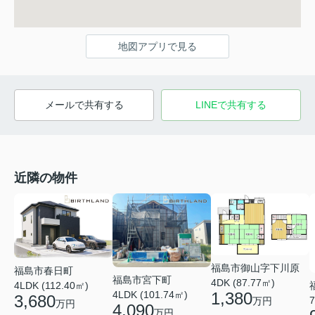
地図アプリで見る
メールで共有する
LINEで共有する
近隣の物件
福島市御山字下川原
福島市春日町
福島市宮下町
4DK (87.77㎡)
4LDK (112.40㎡)
4LDK (101.74㎡)
1,380
3,680
7
万円
万円
4,090
万円