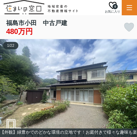
0
お気に入り
福島市小田 中古戸建
480万円
1
/
22
【外観】緑豊かでのどかな環境の立地です！お庭付きで様々な趣味も楽