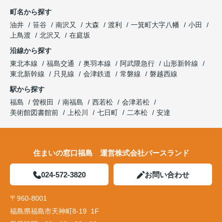
町名から探す
油井
笹谷
南沢又
大森
渡利
一箕町大字八幡
小田
上鳥渡
北沢又
在庭坂
沿線から探す
東北本線
福島交通
奥羽本線
阿武隈急行
山形新幹線
東北新幹線
只見線
会津鉄道
常磐線
磐越西線
駅から探す
福島
曽根田
南福島
西若松
会津若松
美術館図書館前
上松川
七日町
二本松
安達
住まいの窓口福島 運営株式会社バースランド
024-572-3820
お問い合わせ
〒960-8001
福島県福島市天神町8-19 1F