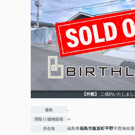
【外観】
ご成約いたしまし
-
価格
-/-
間取り/建物面積
福島県
福島市
飯坂町平野
字西海枝屋
所在地