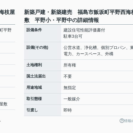
海枝屋
新築戸建・新築建売 福島市飯坂町平野西海
敷 平野小・平野中の詳細情報
町平野
設備条件
建設住宅性能評価書付
駐車3台可
設備(その他)
公営水道、浄化槽、個別プロパン、
電力、カースペース、外構
土地権利
所有権
国土法届出
不要
用途地域
無指定
取引態様
一般媒介
屋敷
引渡し
即時
情報
分