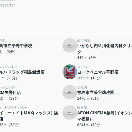
情報の見方
学校
総合病院
島市立平野中学校
いがらし内科消化器内科クリ
26ｍ（6分）
ク
449ｍ（6分）
ラッグストア
スーパー
ルハドラッグ福島飯坂店
ヨークベニマル平野店
61ｍ（11分）
1009ｍ（13分）
ームセンター
幼稚園
CM矢野目店
福島市立笹谷幼稚園
310ｍ（29分）
2470ｍ（31分）
ョッピングセンター
映画館
イユーエイトMAX(マックス) 福
AEON CINEMA福島(イオン
店
マ福島)
232ｍ（78分）
6241ｍ（79分）