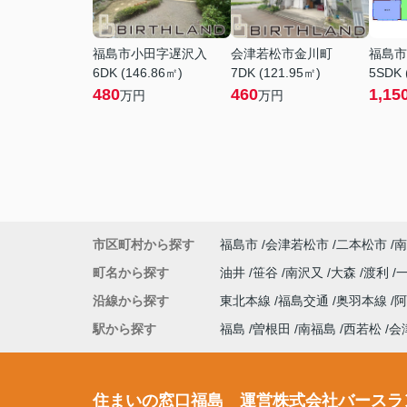
福島市小田字遅沢入
会津若松市金川町
福島市
6DK (146.86㎡)
7DK (121.95㎡)
5SDK 
480
460
1,15
万円
万円
市区町村から探す
福島市
会津若松市
二本松市
南
町名から探す
油井
笹谷
南沢又
大森
渡利
沿線から探す
東北本線
福島交通
奥羽本線
駅から探す
福島
曽根田
南福島
西若松
会
住まいの窓口福島 運営株式会社バースラ