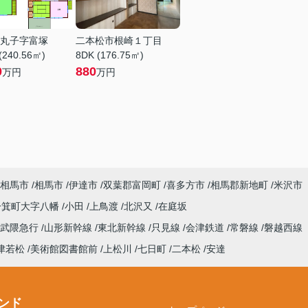
丸子字富塚
二本松市根崎１丁目
(240.56㎡)
8DK (176.75㎡)
0
880
万円
万円
相馬市
相馬市
伊達市
双葉郡富岡町
喜多方市
相馬郡新地町
米沢市
一箕町大字八幡
小田
上鳥渡
北沢又
在庭坂
阿武隈急行
山形新幹線
東北新幹線
只見線
会津鉄道
常磐線
磐越西線
津若松
美術館図書館前
上松川
七日町
二本松
安達
ンド