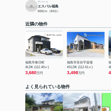
デパート
エスパル福島
6682ｍ（84分）
近隣の物件
福島市春日町
福島市笹谷字道場
4LDK (112.40㎡)
4SLDK (112.61㎡)
4
3,680
3,498
4
万円
万円
よく見られている物件