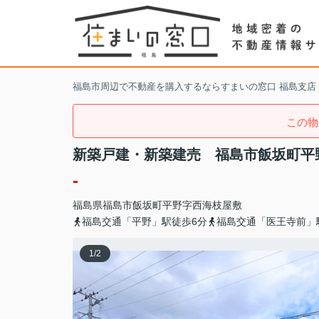
福島市周辺で不動産を購入するならすまいの窓口 福島支店
この物
新築戸建・新築建売 福島市飯坂町平
-
福島県
福島市
飯坂町平野
字西海枝屋敷
福島交通「平野」駅徒歩6分
福島交通「医王寺前」
1
/
2