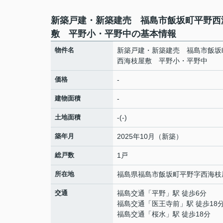
新築戸建・新築建売 福島市飯坂町平野西
敷 平野小・平野中の基本情報
物件名
新築戸建・新築建売 福島市飯坂
西海枝屋敷 平野小・平野中
価格
-
建物面積
-
土地面積
-(-)
築年月
2025年10月（新築）
総戸数
1戸
所在地
福島県
福島市
飯坂町平野
字西海枝
交通
福島交通
「
平野
」駅 徒歩6分
福島交通
「
医王寺前
」駅 徒歩18
福島交通
「
桜水
」駅 徒歩18分