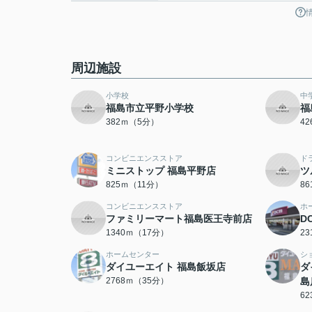
周辺施設
小学校
中
福島市立平野小学校
福
382ｍ（5分）
4
コンビニエンスストア
ド
ミニストップ 福島平野店
ツ
825ｍ（11分）
8
コンビニエンスストア
ホ
ファミリーマート福島医王寺前店
D
1340ｍ（17分）
2
ホームセンター
シ
ダイユーエイト 福島飯坂店
ダ
2768ｍ（35分）
島
6