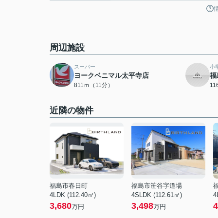
周辺施設
スーパー
小
ヨークベニマル太平寺店
福
811ｍ（11分）
1
近隣の物件
福島市春日町
福島市笹谷字道場
4LDK (112.40㎡)
4SLDK (112.61㎡)
4
3,680
3,498
4
万円
万円