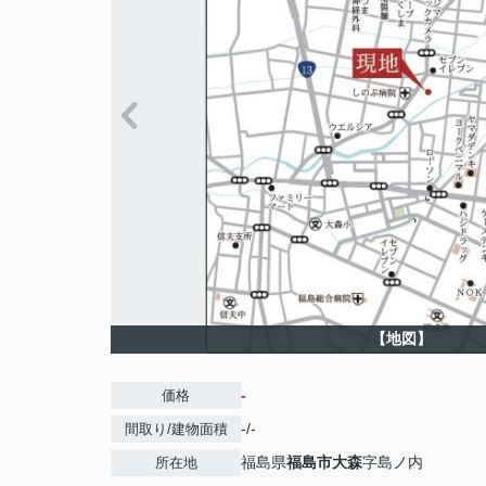
【地図】
-
価格
-/-
間取り/建物面積
福島県
福島市
大森
字島ノ内
所在地