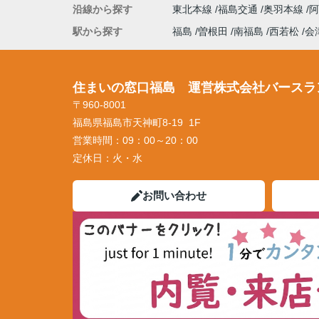
沿線から探す
東北本線
福島交通
奥羽本線
駅から探す
福島
曽根田
南福島
西若松
会
住まいの窓口福島 運営株式会社バースラ
〒960-8001
福島県福島市天神町8-19 1F
営業時間：
09：00～20：00
定休日：
火・水
お問い合わせ