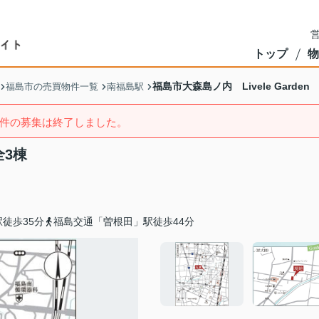
営
トップ
物
福島市大森島ノ内 Livele Garden
福島市の売買物件一覧
南福島駅
件の募集は終了しました。
全3棟
徒歩35分
福島交通「曽根田」駅徒歩44分