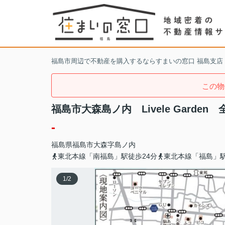
福島市周辺で不動産を購入するならすまいの窓口 福島支店
この物
福島市大森島ノ内 Livele Garden 
-
福島県
福島市
大森
字島ノ内
東北本線「南福島」駅徒歩24分
東北本線「福島」駅
1
/
2