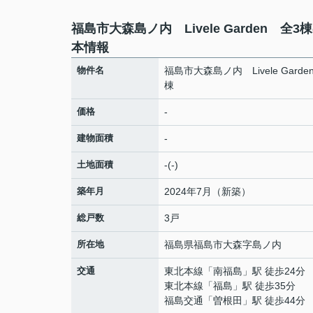
福島市大森島ノ内 Livele Garden 全3
本情報
物件名
福島市大森島ノ内 Livele Garde
棟
価格
-
建物面積
-
土地面積
-(-)
築年月
2024年7月（新築）
総戸数
3戸
所在地
福島県
福島市
大森
字島ノ内
交通
東北本線
「
南福島
」駅 徒歩24分
東北本線
「
福島
」駅 徒歩35分
福島交通
「
曽根田
」駅 徒歩44分