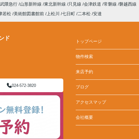
阿武隈急行
山形新幹線
東北新幹線
只見線
会津鉄道
常磐線
磐越西線
津若松
美術館図書館前
上松川
七日町
二本松
安達
ンド
トップページ
物件検索
来店予約
024-572-3820
ブログ
アクセスマップ
会社概要