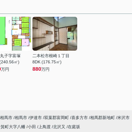
丸子字富塚
二本松市根崎１丁目
(240.56㎡)
8DK (176.75㎡)
0
880
万円
万円
相馬市
相馬市
伊達市
双葉郡富岡町
喜多方市
相馬郡新地町
米沢市
一箕町大字八幡
小田
上鳥渡
北沢又
在庭坂