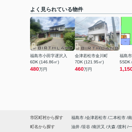
よく見られている物件
福島市小田字遅沢入
会津若松市金川町
福島市
6DK (146.86㎡)
7DK (121.95㎡)
5SDK 
480
460
1,15
万円
万円
市区町村から探す
福島市
会津若松市
二本松市
南
町名から探す
油井
笹谷
南沢又
大森
渡利