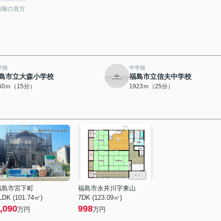
情報の見方
学校
中学校
島市立大森小学校
福島市立信夫中学校
160ｍ（15分）
1923ｍ（25分）
福島市宮下町
福島市永井川字東山
LDK (101.74㎡)
7DK (123.09㎡)
,090
998
万円
万円