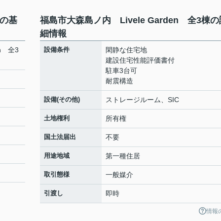
棟の基
福島市大森島ノ内 Livele Garden 全3棟
細情報
n 全3
設備条件
閑静な住宅地
建設住宅性能評価書付
駐車3台可
耐震構造
設備(その他)
ストレージルーム、SIC
土地権利
所有権
国土法届出
不要
用途地域
第一種住居
取引態様
一般媒介
引渡し
即時
情報