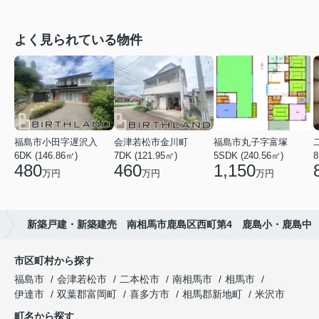
よく見られている物件
福島市小田字遅沢入
会津若松市金川町
福島市丸子字富塚
6DK (146.86㎡)
7DK (121.95㎡)
5SDK (240.56㎡)
8
480
460
1,150
万円
万円
万円
新築戸建・新築建売 南相馬市鹿島区西町第4 鹿島小・鹿島中
市区町村から探す
福島市
会津若松市
二本松市
南相馬市
相馬市
伊達市
双葉郡富岡町
喜多方市
相馬郡新地町
米沢市
町名から探す