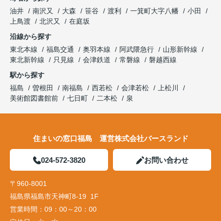
油井
南沢又
大森
笹谷
渡利
一箕町大字八幡
小田
上鳥渡
北沢又
在庭坂
沿線から探す
東北本線
福島交通
奥羽本線
阿武隈急行
山形新幹線
東北新幹線
只見線
会津鉄道
常磐線
磐越西線
駅から探す
福島
曽根田
南福島
西若松
会津若松
上松川
美術館図書館前
七日町
二本松
泉
住まいの窓口福島 運営株式会社バースランド
024-572-3820
お問い合わせ
〒960-8001
福島県福島市天神町8-19 1F
営業時間：
09：00～20：00