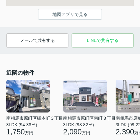
地図アプリで見る
メールで共有する
LINEで共有する
近隣の物件
南相馬市原町区橋本町３丁目
南相馬市原町区南町３丁目
南相馬市原
3LDK (94.36㎡)
3LDK (98.82㎡)
3LDK (99.2
1,750
2,090
2,390
万円
万円
万