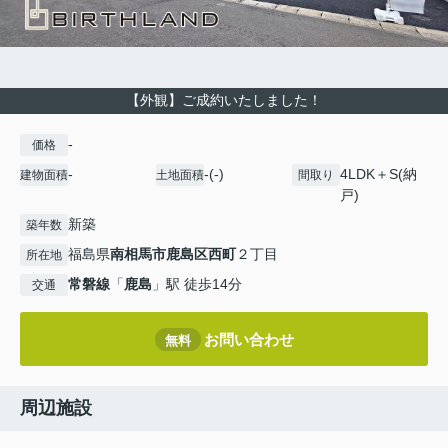
【外観】ご成約いたしました！
-
価格
-
-(-)
4LDK＋S(納
建物面積
土地面積
間取り
戸)
新築
築年数
福島県
南相馬市
鹿島区西町
２丁目
所在地
常磐線
「
鹿島
」駅 徒歩14分
交通
お問い合わせ
無料
周辺施設