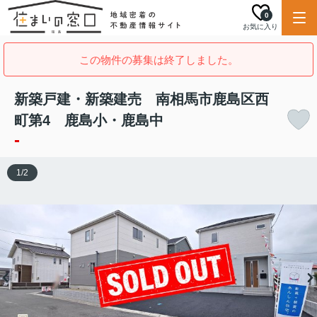
0
お気に入り
この物件の募集は終了しました。
新築戸建・新築建売 南相馬市鹿島区西
町第4 鹿島小・鹿島中
-
1
/
2