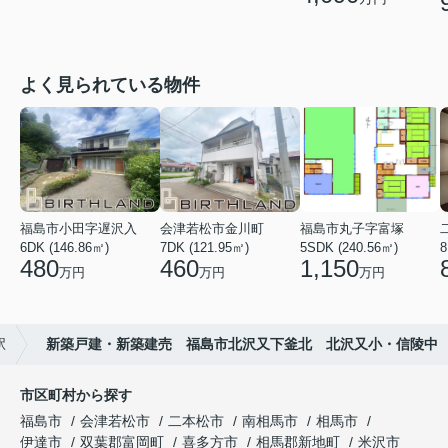
よく見られている物件
福島市小田字遅沢入
会津若松市金川町
福島市丸子字富塚
6DK (146.86㎡)
7DK (121.95㎡)
5SDK (240.56㎡)
8
480
460
1,150
万円
万円
万円
駅
新築戸建・新築建売 福島市北沢又下釜北 北沢又小・信陵中
市区町村から探す
福島市
会津若松市
二本松市
南相馬市
相馬市
伊達市
双葉郡富岡町
喜多方市
相馬郡新地町
米沢市