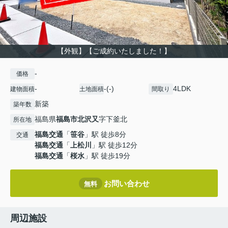
【外観】【ご成約いたしました！】
-
価格
-
-(-)
4LDK
建物面積
土地面積
間取り
新築
築年数
福島県
福島市
北沢又
字下釜北
所在地
福島交通
「
笹谷
」駅 徒歩8分
交通
福島交通
「
上松川
」駅 徒歩12分
福島交通
「
桜水
」駅 徒歩19分
お問い合わせ
無料
周辺施設