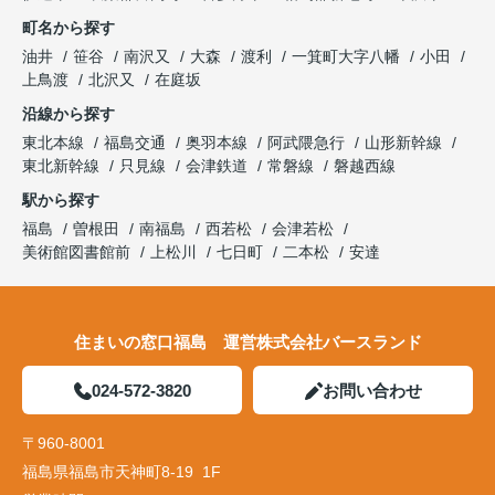
町名から探す
油井
笹谷
南沢又
大森
渡利
一箕町大字八幡
小田
上鳥渡
北沢又
在庭坂
沿線から探す
東北本線
福島交通
奥羽本線
阿武隈急行
山形新幹線
東北新幹線
只見線
会津鉄道
常磐線
磐越西線
駅から探す
福島
曽根田
南福島
西若松
会津若松
美術館図書館前
上松川
七日町
二本松
安達
住まいの窓口福島 運営株式会社バースランド
024-572-3820
お問い合わせ
〒960-8001
福島県福島市天神町8-19 1F