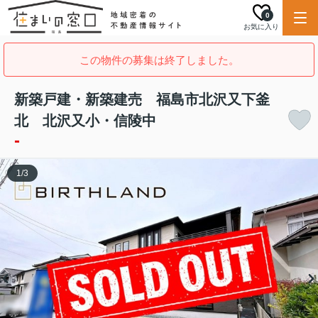
0
お気に入り
この物件の募集は終了しました。
新築戸建・新築建売 福島市北沢又下釜
北 北沢又小・信陵中
-
1
/
3