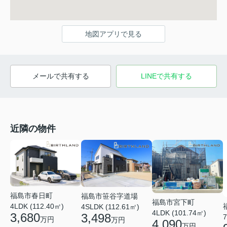
地図アプリで見る
メールで共有する
LINEで共有する
近隣の物件
福島市春日町
福島市笹谷字道場
福島市宮下町
4LDK (112.40㎡)
4SLDK (112.61㎡)
4LDK (101.74㎡)
3,680
3,498
7
万円
万円
4,090
万円