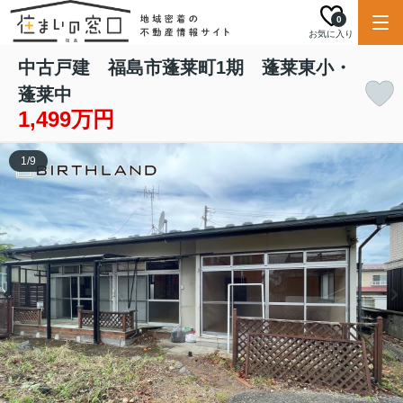
0
お気に入り
中古戸建 福島市蓬莱町1期 蓬莱東小・
蓬莱中
1,499万円
1
/
9