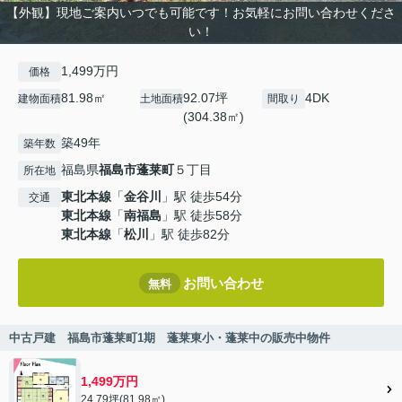
【外観】現地ご案内いつでも可能です！お気軽にお問い合わせくださ
い！
1,499万円
価格
81.98㎡
92.07坪
4DK
建物面積
土地面積
間取り
(304.38㎡)
築49年
築年数
福島県
福島市
蓬莱町
５丁目
所在地
東北本線
「
金谷川
」駅 徒歩54分
交通
東北本線
「
南福島
」駅 徒歩58分
東北本線
「
松川
」駅 徒歩82分
お問い合わせ
無料
中古戸建 福島市蓬莱町1期 蓬莱東小・蓬莱中の販売中物件
1,499万円
24.79坪(81.98㎡)