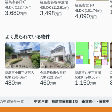
福島市春日町
福島市笹谷字道場
福島市宮下町
4
4LDK (112.40㎡)
4SLDK (112.61㎡)
4LDK (101.74㎡)
3,680
3,498
万円
万円
4,090
万円
よく見られている物件
福島市小田字遅沢入
会津若松市金川町
福島市丸子字富塚
6DK (146.86㎡)
7DK (121.95㎡)
5SDK (240.56㎡)
8
480
460
1,150
万円
万円
万円
の売買物件一覧
中古戸建 福島市蓬莱町1期 蓬莱東小・蓬莱中